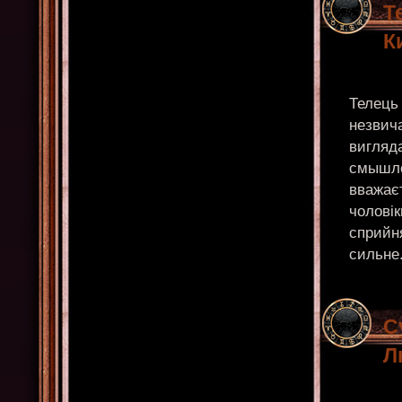
Т
К
Телець 
незвича
вигляда
смышлен
вважаєт
чоловік
сприйн
сильне.
С
Л