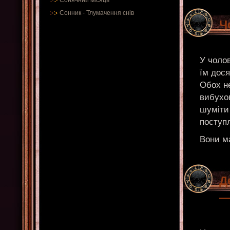
Сонячний місяць
Сонник
-
Тлумачення снів
Ч
У чолов
їм дося
Обох н
вибухов
шуміти 
поступл
Вони ма
Д
—