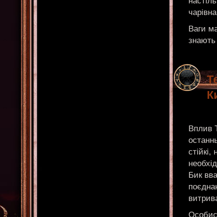
настіль
чарівна
Ваги м
знають 
Т
К
Вплив 
останнь
стійкі,
необхід
Бик вва
поєдна
витрив
Особист