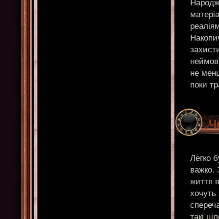
Народже
матері
реаліям
Накопи
захист
неймові
не мен
поки тр
Ч
Легко б
важко. 
життя в
хочуть 
спереч
такі ці