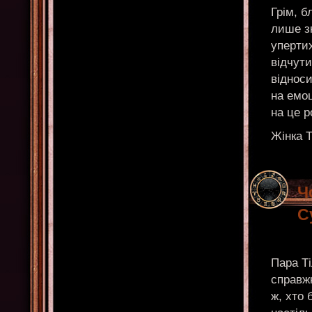
Грім, б
лише зн
упертих
відчути
віднос
на емоц
на це р
Жінка Т
Ч
С
Пара Ті
справжн
ж, хто 