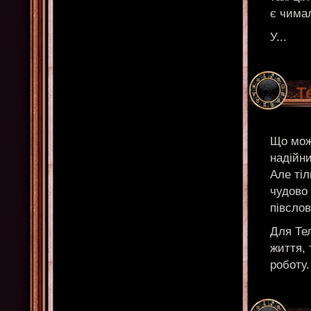
є чима
У...
Т
Що можн
надійн
Але ті
чудово 
півслов
Для Тел
життя, 
роботу.