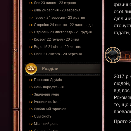
Лев 23 липня - 23 серпня
фізично
Діва 24 серпня - 23 вересня
особли
Терези 24 вересня - 23 жовтня
діяльни
оточує
Скорпіон 24 жовтня - 22 листопада
гадати,
Стрілець 23 листопада - 21 грудня
Козеріг 22 грудня - 20 січня
Водолій 21 січня - 20 лютого
Риби 21 лютого - 20 березня
Г
Розділи
2017 рі
Гороскоп Друїдів
людей,
День народження
від вас
Значення імені
Рекомен
Іменини по імені
те, що 
Любовний гороскоп
превал
Сумісність
Проте 2
Місячний день