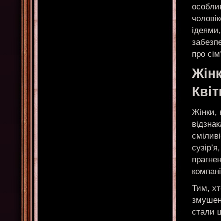
особлив
чоловік
ідеями,
забезпе
про сім
Жін
Квіт
Жінки, 
відзнак
сміливі
сузір’я
прагне
компані
Тим, хт
змушен
стали 