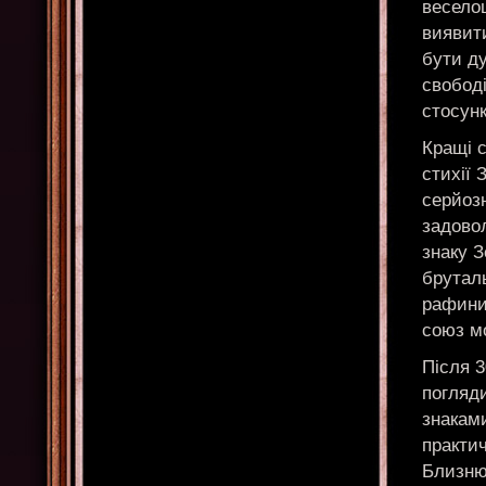
весело
виявити
бути д
свободі
стосунк
Кращі 
стихії 
серйозн
задово
знаку З
брутал
рафини
союз м
Після 3
погляди
знакам
практич
Близню