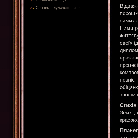
Сонячний місяць
Відваж
Сонник
-
Тлумачення снів
перешк
самих 
Ними р
життєву
своїх і
диплом
враженн
процесі
компром
повніс
обіцянк
зовсім 
Стихія
Землі, 
красою,
Планет
з гроши