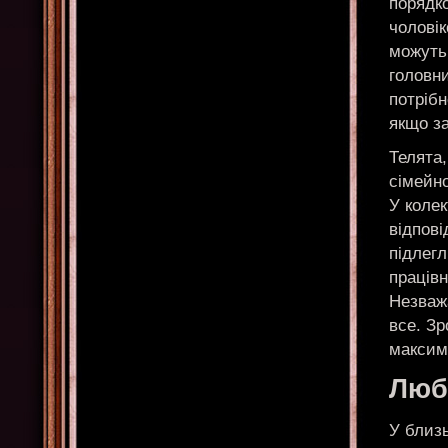
порядко
чоловік
можуть
головни
потріб
якщо за
Телята,
сімейно
У коле
відпові
підлегл
працівн
Незважа
все. З
максим
Любо
У близь