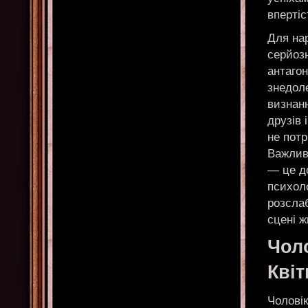
впертіс
Для на
серйозн
антагон
знедол
визнанн
друзів 
не потр
Важливо
— це д
психоло
розсла
сцені ж
Чол
Квіт
Чоловік