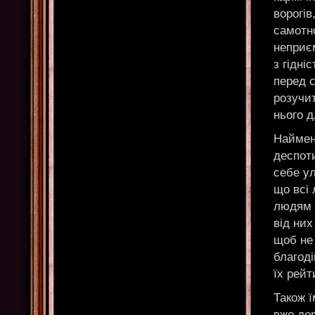
ворогів
самотно
неприєм
з гідні
перед с
розучит
нього д
Наймен
деспоти
себе ул
що всі
людям 
від них
щоб не
благод
їх рейт
Також 
вже дор