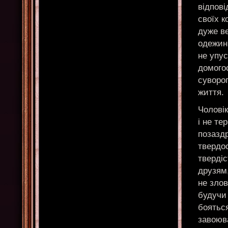
відпові
своїх к
дуже ве
одежин
не упус
домогос
суворог
життя.
Чоловік
і не те
позазд
твердо
твердіс
друзям,
не злов
будучи
бояться
завоюв