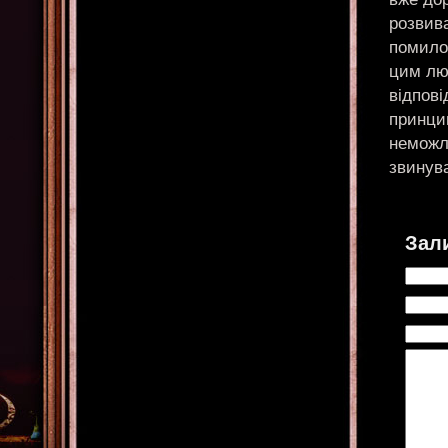
розвива
помилок
цим лю
відпові
принци
неможл
звинува
Зал