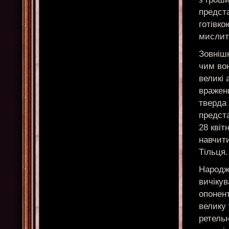
предста
готівко
мислит
Зовнішн
чим во
великі 
вражень
тверда 
предста
28 квіт
навчити
Тільця.
Народже
вичікув
опонент
велику
ретель