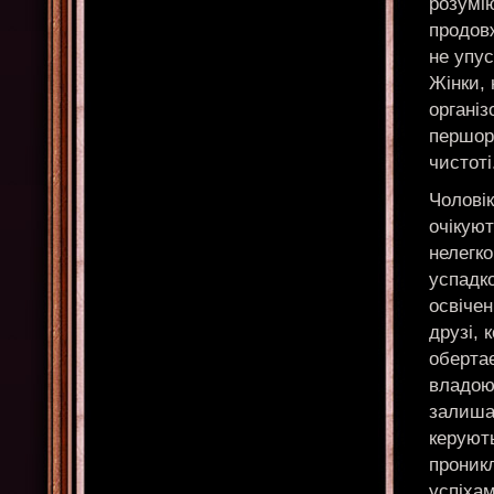
розумі
продовж
не упу
Жінки, 
організ
першор
чистоті
Чолові
очікуют
нелегко
успадко
освічен
друзі, 
обертає
владою
залиша
керуют
проникл
успіхам