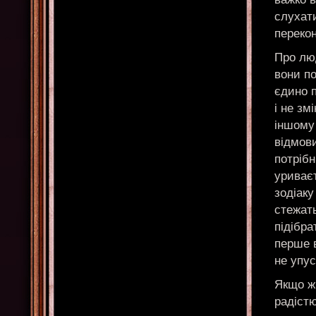
слухати
перекон
Про лю
вони по
єдино п
і не зм
іншому 
відмови
потрібн
уриваєт
зодіаку
стежат
підібра
перше в
не упус
Якщо жі
радіст