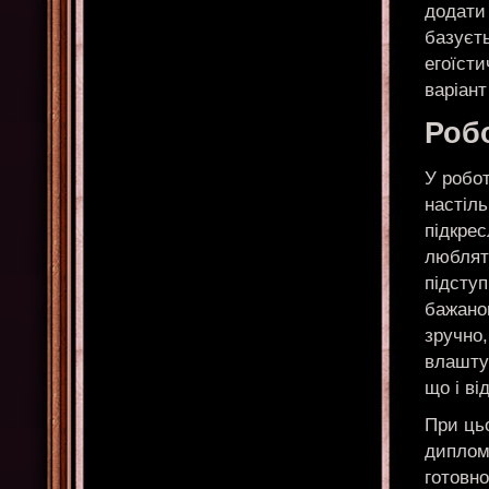
додати 
базуєть
егоїсти
варіант
Робо
У робот
настіль
підкрес
люблять
підступ
бажаног
зручно,
влаштую
що і ві
При цьо
диплом
готовно