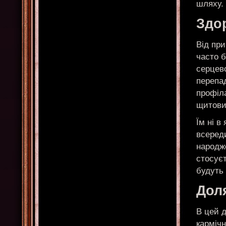
шляху.
Здо
Від при
часто 
серцев
перепад
профіла
щитови
Їм ні в
всеред
народже
стосуєт
будуть 
Доля
В цей 
кармічн