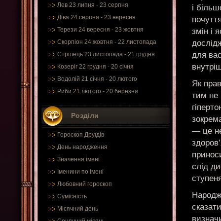
Лев 23 липня - 23 серпня
і більш
Діва 24 серпня - 23 вересня
почутт
Терези 24 вересня - 23 жовтня
змін і
дослідж
Скорпіон 24 жовтня - 22 листопада
для ва
Стрілець 23 листопада - 21 грудня
внутріш
Козеріг 22 грудня - 20 січня
Водолій 21 січня - 20 лютого
Як прав
Риби 21 лютого - 20 березня
тим не
гіперто
Розділи
зокрема
— це н
Гороскоп Друїдів
здоров’
День народження
принос
Значення імені
слід ди
Іменини по імені
ступеня
Любовний гороскоп
Народже
Сумісність
сказати
Місячний день
визначи