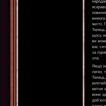
народже
яскраво
повинні
вимоги.
житті. 
Телець,
щось не
ви мож
вас си
за гора
зла.
Якщо і
легко, 
Телець,
копіткі
квітня 
вони зд
доб’ють
важко в