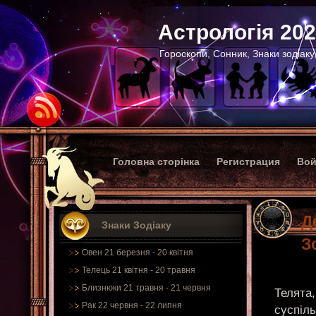
Астрологія 20
Гороскопи, Сонник, Знаки зодіаку
Головна сторінка
Регистрация
Вой
Д
Знаки Зодіаку
З
Овен 21 березня - 20 квітня
Телець 21 квітня - 20 травня
Близнюки 21 травня - 21 червня
Телята,
Рак 22 червня - 22 липня
суспіль