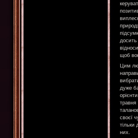
керуват
позитив
виплес
природж
підсумк
досить 
відноси
щоб вон
Цим люд
направи
вибрати
дуже ба
орієнти
травня 
таланов
своєї ч
тільки 
них.