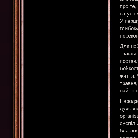
про те,
в суспі
У першу
глибоку
перекон
Для на
травня
поставл
бойкос
життя. 
травня,
найгір
Народже
духовно
організ
суспіль
благопо