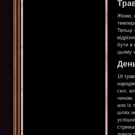
Тра
Жінки, 
темпера
Тельці 
відріз
бути в 
цьому 
Ден
19 трав
народже
сил, а
чином.
але їх 
шлях н
успішно
стримат
довгост