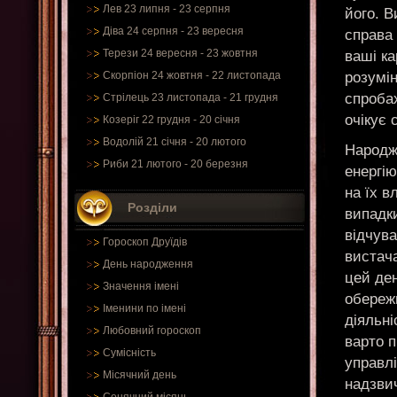
Лев 23 липня - 23 серпня
його. В
Діва 24 серпня - 23 вересня
справа 
Терези 24 вересня - 23 жовтня
ваші ка
розумі
Скорпіон 24 жовтня - 22 листопада
спроба
Стрілець 23 листопада - 21 грудня
очікує 
Козеріг 22 грудня - 20 січня
Водолій 21 січня - 20 лютого
Народж
Риби 21 лютого - 20 березня
енергію
на їх в
Розділи
випадки
відчува
Гороскоп Друїдів
вистача
День народження
цей ден
Значення імені
обереж
Іменини по імені
діяльні
Любовний гороскоп
варто 
Сумісність
управл
Місячний день
надзвич