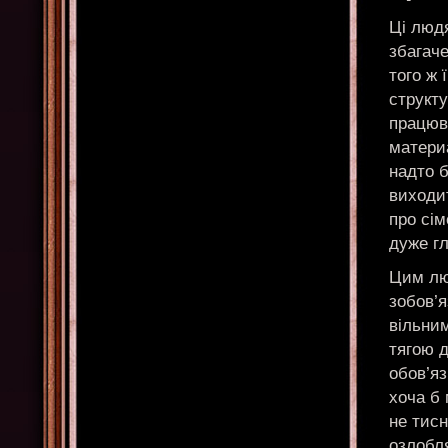
Ці людя
збагач
того ж 
структу
працюва
матери
надто 
виходи
про сі
дуже гл
Цим люд
зобов’я
вільни
тягою д
обов’яз
хоча б 
не тис
озлобля