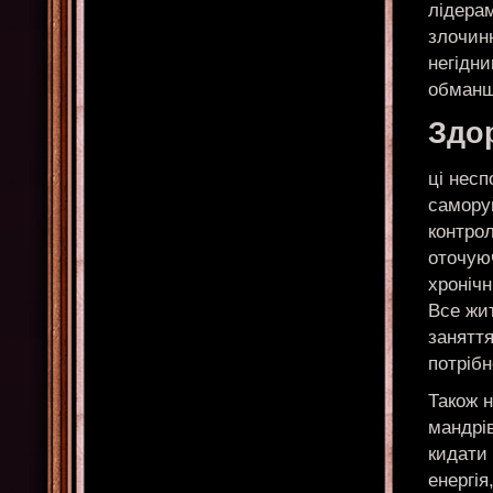
лідерам
злочин
негідни
обманщ
Здо
ці несп
самору
контрол
оточую
хроніч
Все жи
заняття
потріб
Також н
мандрів
кидати 
енергія