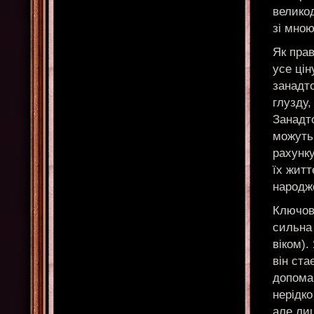
велико
зі мною
Як прав
усе цін
занадто
глузду,
Занадт
можуть 
рахунк
їх житт
народж
Ключов
сильна 
віком).
він ста
допомаг
нерідко
але ли