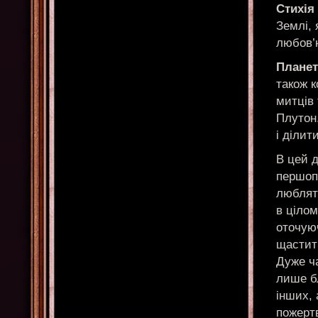
Стихія
Землі, 
любов’
Планет
також 
митців 
Плутон
і ділит
В цей д
першопр
люблять
в цілом
оточуюч
щастить
Дуже ча
лише б
інших, 
пожерт