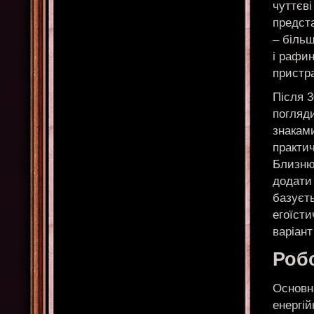
чуттєві
предст
– біль
і рафи
пристр
Після 3
погляди
знакам
практич
Близню
додати 
базуєть
егоїсти
варіант
Робо
Основна
енергій