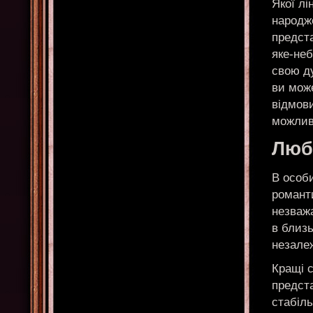
Якої лі
народже
предст
яке-неб
свою д
ви може
відмови
можлив
Любо
В особ
романти
незваж
в близ
незалеж
Кращі 
предста
стабіль