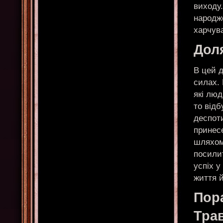
виходу.
народж
харчува
Доля
В цей д
силах. 
які люд
то від
деспоти
принес
шляхом 
посилит
успіх у
життя й
Пор
Тра