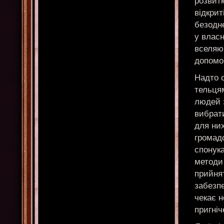
розвитк
відкрит
безодн
у власн
вселяюч
допомог
Надто с
тельця
людей з
вибрат
для них
громадс
спонук
методи
прийнят
забезпе
чекає н
пригніч