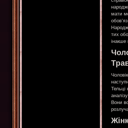
справою
народже
мати м
обов’яз
Народж
тих обо
інакше 
Чол
Тра
Чоловік
наступ
Тельці 
аналізу
Вони во
розлуч
Жін