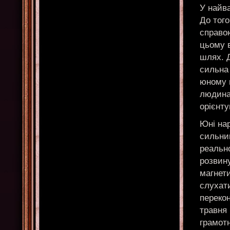
У найва
До тог
справою
цьому 
шлях. 
сильна 
юному в
людина 
орієнту
Юні нар
сильним
реально
розвину
магнет
слухат
перекон
травня 
грамот