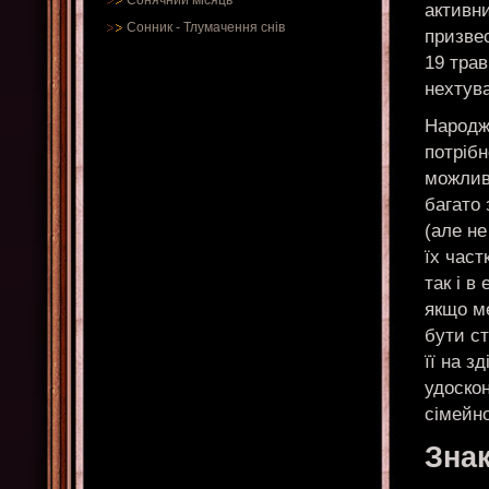
Сонячний місяць
активн
Сонник
-
Тлумачення снів
призве
19 трав
нехтува
Народже
потріб
можлив
багато 
(але н
їх част
так і в
якщо м
бути ст
її на з
удоско
сімейно
Знак