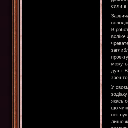
сили в 
Зазвича
володі
В робот
воліючи
чреват
заглиб
проекту
можуть 
душі. В
зрешто
У своє
зодіаку
якась о
що чини
неісну
лише жи