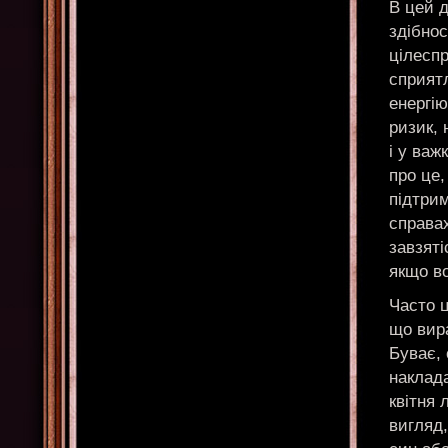
В цей 
здібно
цілесп
сприят
енергію
ризик, 
і у важ
про це,
підтрим
справах
завзяті
якщо во
Часто ц
що вира
Буває, 
наклада
квітня 
вигляд,