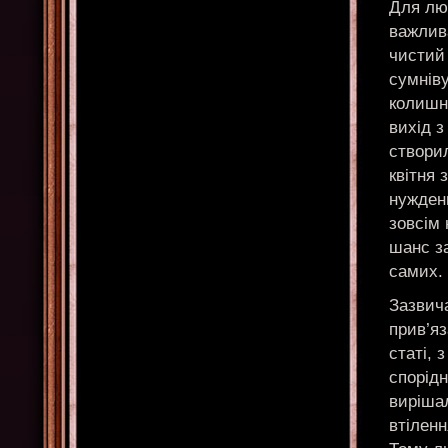
Для люд
важлива
чистий 
сумніву
колишні
вихід з
створи
квітня 
нужденн
зовсім
шанс з
самих.
Зазвича
прив’яз
статі, 
спорідн
вирішал
втіленн