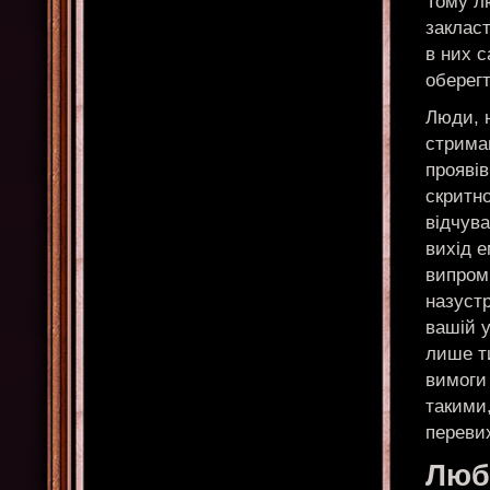
Тому л
заклас
в них с
оберегт
Люди, н
стриман
проявів
скритно
відчув
вихід е
випром
назустр
вашій у
лише ти
вимоги 
такими
переви
Любо