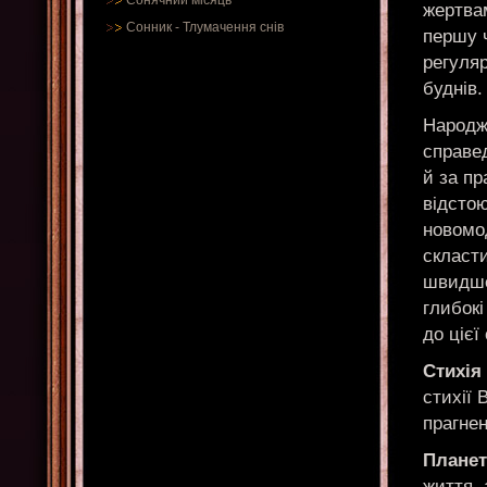
Сонячний місяць
жертвам
Сонник
-
Тлумачення снів
першу ч
регуляр
буднів.
Народже
справед
й за пр
відстою
новомод
скласти
швидше 
глибокі
до цієї
Стихія
стихії 
прагнен
Планет
життя,