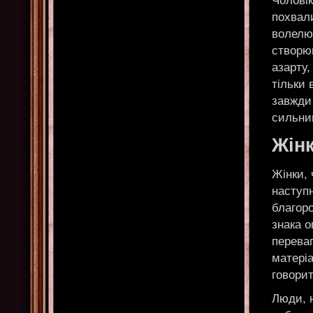
Чоловік
похвал
волелюб
створюю
азарту,
тільки 
завжди 
сильни
Жін
Жінки, 
наступ
благоро
знака о
переваг
матеріа
говорит
Люди, н