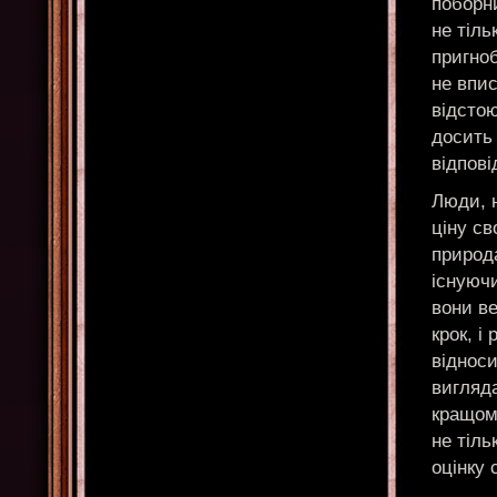
поборни
не тіль
пригноб
не впис
відстою
досить 
відпові
Люди, н
ціну св
природ
існуюч
вони в
крок, і
віднос
вигляд
кращому
не тіль
оцінку 