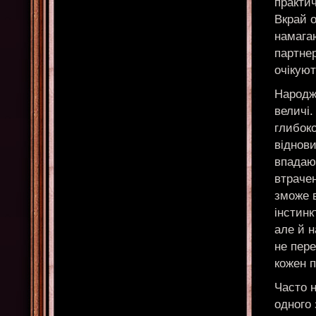
практи
Вкрай о
намага
партнер
очікуют
Народже
величі
глибоко
віднови
впадают
втрачен
зможе в
інстинк
але й н
не пере
кожен 
Часто н
одного 