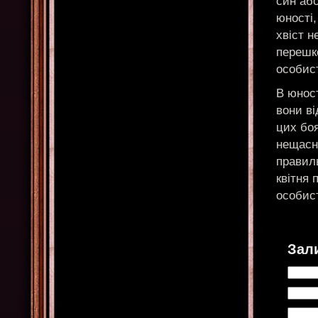
син або
юності
хвіст н
перешк
особист
В юност
вони в
цих боя
нещасн
правиль
квітня 
особист
Зал