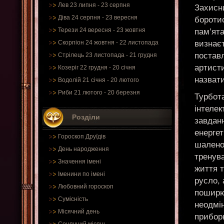
Лев 23 липня - 23 серпня
Захисни
Діва 24 серпня - 23 вересня
боротис
Терези 24 вересня - 23 жовтня
пам’ята
визнає
Скорпіон 24 жовтня - 22 листопада
постав
Стрілець 23 листопада - 21 грудня
артисти
Козеріг 22 грудня - 20 січня
назват
Водолій 21 січня - 20 лютого
Риби 21 лютого - 20 березня
Турбот
інтеле
Розділи
завданн
енергет
Гороскоп Друїдів
шалено
День народження
тренува
Значення імені
життя 
Іменини по імені
русло, 
Любовний гороскоп
поширює
Сумісність
неодмін
Місячний день
прибор