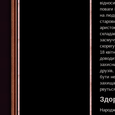
відноси
поваги 
на люд
старови
аристо
склада
засмуч
скорег
18 квіт
доводи
захисни
друзів,
бути не
захища
рвутьс
Здо
Народже