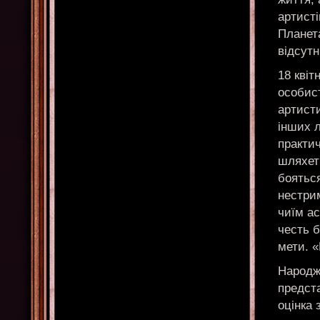
артисті
Планета
відсутн
18 квіт
особист
артисти
інших л
практи
шляхетн
бояться
нестри
чиїм а
честь б
мети. 
Народже
предста
оцінка