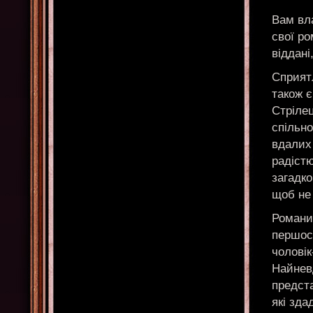
Вам вла
свої ро
віддані
Сприятл
також 
Стрілец
спільн
вдалих 
радіст
загадко
щоб не
Романи
першост
чоловік
Найнев
предста
які зда