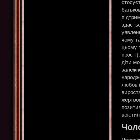
стосуєт
батько
підтрим
здаєтьс
уявленн
чому та
цьому 
прості)
діти мо
залежно
народже
любов і
вироста
жертвою
позитив
воісти
Чол