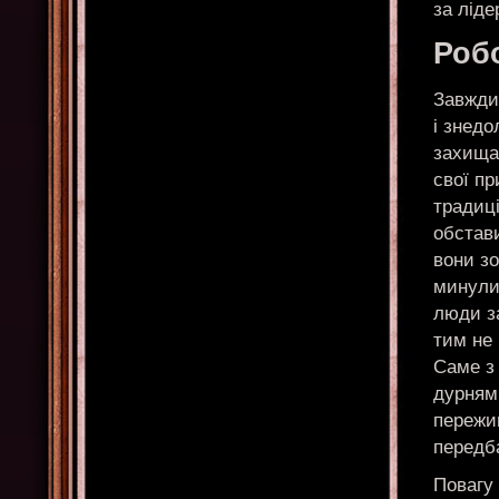
за ліде
Робо
Завжди 
і знедо
захищаю
свої пр
традиці
обстави
вони зо
минули
люди з
тим не 
Саме з
дурням
пережив
передба
Повагу