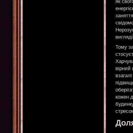
як свог
енергіє
заняття
свідомо
Нерозу
вигляді
Тому за
стосуєт
Харчува
вірний 
взагалі
підвище
оберіга
кожен д
будинк
стресом
Доля