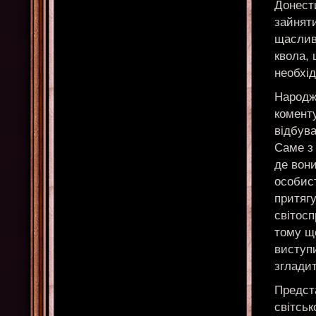
Донест
зайнят
щасливи
квола,
необхід
Народже
коменту
відбува
Саме з 
де вони
особист
притягу
світосп
тому щ
виступ
зглади
Предст
світськ