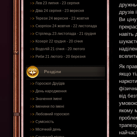
Лев 23 липня - 23 серпня
дружнь
Діва 24 серпня - 23 вересня
друзів 
Терези 24 вересня - 23 жовтня
Ви цін
прекра
Скорпіон 24 жовтня - 22 листопада
навіть 
Стрілець 23 листопада - 21 грудня
шукаєте
Козеріг 22 грудня - 20 січня
наділен
Водолій 21 січня - 20 лютого
вселити
Риби 21 лютого - 20 березня
Як прав
Розділи
якщо ті
наркоти
Гороскоп Друїдів
фізични
День народження
від бе
Значення імені
умовою
Іменини по імені
якому 
Любовний гороскоп
проблем
Сумісність
трапезу
Місячний день
найчаст