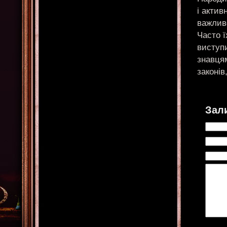
і актив
важлив
Часто 
виступи
знавцям
законів
Зал