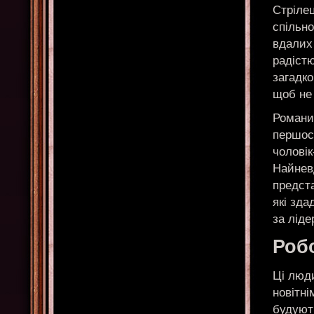
Стрілец
спільн
вдалих 
радіст
загадко
щоб не
Романи
першост
чоловік
Найнев
предста
які зда
за ліде
Робо
Ці люди
новітн
будують