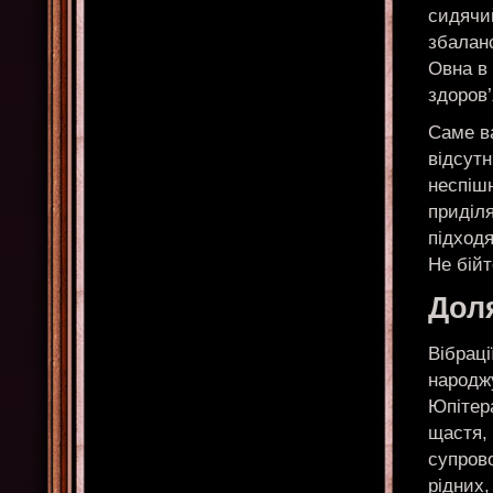
сидячий
збалан
Овна в
здоров’
Саме в
відсутн
неспіш
приділ
підходя
Не бій
Доля
Вібраці
народж
Юпітер
щастя, 
супрово
рідних,