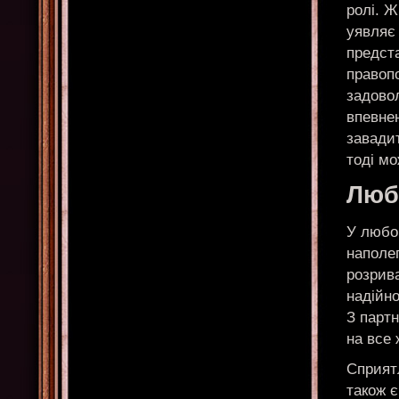
ролі. Ж
уявляє 
предста
правопо
задово
впевнен
завадит
тоді мо
Любо
У любов
наполег
розрив
надійно
З парт
на все 
Сприятл
також 