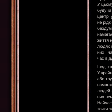
У цьом
будучи 
центрі 
не рідк
бездум
намага
життя 
людях і
них і ч
час від
Іноді т
У крайн
або тру
намага
людей 
них не
Найчас
точки з