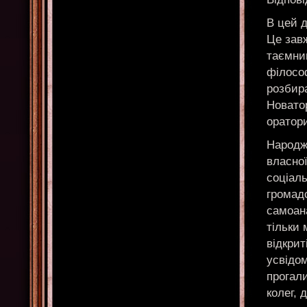
В цей д
Це завж
таємниц
філосо
розбира
Новатор
оратори
Народже
власної
соціаль
громадс
самоан
тільки 
відкрит
усвідо
прогал
колег, 