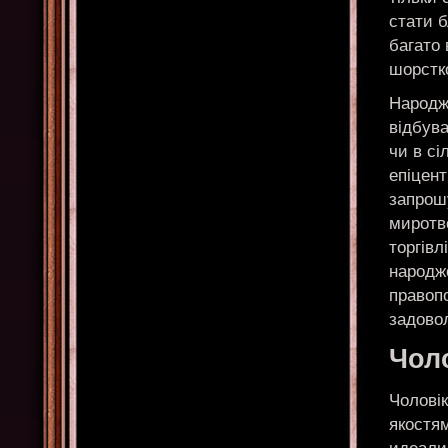
стати б
багато 
шорстко
Народже
відбува
чи в сі
епіцент
запрошу
миротво
торгівл
народж
правопо
задово
Чол
Чоловік
якостям