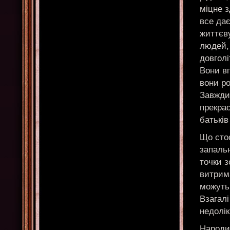
міцне з
все дає
життєву
людей,
довголі
Вони вп
вони ро
Завжди
прекрас
батьків
Що стос
запальн
точки з
витрим
можуть 
Взагал
недолік
Народи