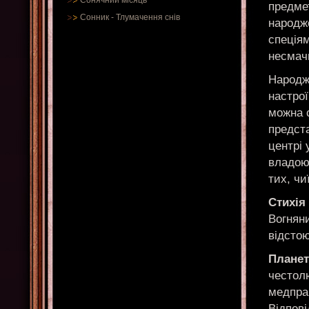
Сонячний місяць
предмет
Сонник
-
Тлумачення снів
народж
спеціям
несмач
Народж
настрої
можна с
предст
центрі 
владою
тих, чи
Стихія
Вогняни
відстою
Планет
честол
медпрац
Відпові