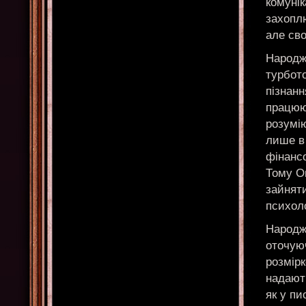
комунік
захопл
але сво
Народже
турбото
пізнанн
працюют
розумію
лише в 
фінанс
Тому Ов
зайнят
психоло
Народже
оточую
розмірк
надают
як у пи