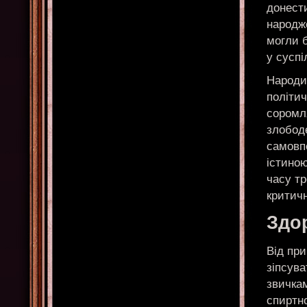
донести
народже
могли б
у суспі
Народи
політич
соромл
злобод
самовп
істиною
часу тр
критич
Здо
Від при
зіпсув
звичкам
спиртно