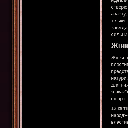
идеали
створюю
азарту,
тільки 
завжди 
сильни
Жін
Жінки, 
власти
предста
натури,
для них
жінка-О
співро
12 квіт
народже
властив