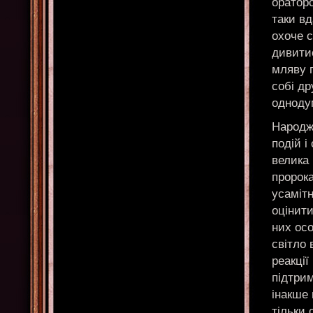
оратор
таки вд
охоче с
дивитис
мляву п
собі др
одноду
Народж
подій 
велика
пророк
усамітн
оцінити
них осо
світло 
реакції
підтрим
інакше 
тільки 