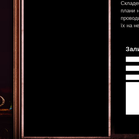
Складен
плани 
проводи
їх на н
Зал