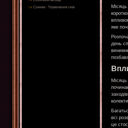
Сонячний місяць
Місяць
Сонник
-
Тлумачення снів
коротко
впливом
яке по
Розпоч
день с
виникн
позбавл
Впли
Місяць 
починан
заходів
колекти
Багатьо
всі ро
це стос