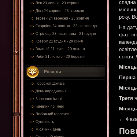
спадна 
Лев 23 липня - 23 серпня
місячні
Діва 24 серпня - 23 вересня
року. В
Терези 24 вересня - 23 жовтня
Скорпіон 24 жовтня - 22 листопада
На дату
Стрілець 23 листопада - 21 грудня
фазі «
календа
Козеріг 22 грудня - 20 січня
освітле
Водолій 21 січня - 20 лютого
сонця: 
Риби 21 лютого - 20 березня
Місяць
Розділи
Перша 
Гороскоп Друїдів
Місяць
День народження
Третя 
Значення імені
Іменини по імені
Місяць
Любовний гороскоп
← Фаза
Сумісність
Пов
Місячний день