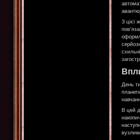
автомат
авантю
З цієї 
пов’яза
оформля
серйоз
схильні
загост
Впл
День т
планети
навчан
В цей 
накопи
наступн
вузлик