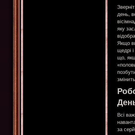
Зверніт
день, 
вісімн
яку за
відобра
Якщо ви
щедрі і
що, якщ
«полови
позбути
змінить
Робо
Ден
Всі важ
навант
за серй