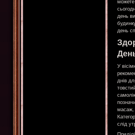
можете 
сьогодн
день в
будинку
день с
Здор
Ден
У вісім
рекоме
днів дл
товсти
самолі
позначи
масаж,
Категор
слід ут
Приділі