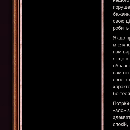
нашого
порушен
бажання
свою ці
робить
Якщо п
місячно
нам вар
якщо в 
образі 
вам нео
своєї с
характе
боїтеся
Потрібн
«зло» з
адекват
спокій,