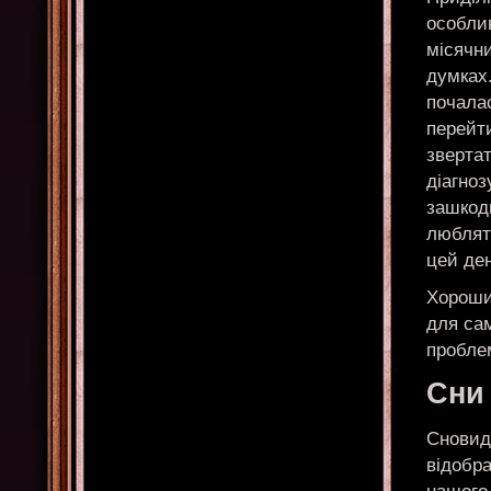
особлив
місячни
думках.
почалас
перейти
зверта
діагноз
зашкоди
люблят
цей ден
Хороши
для сам
пробле
Сни
Сновиді
відобра