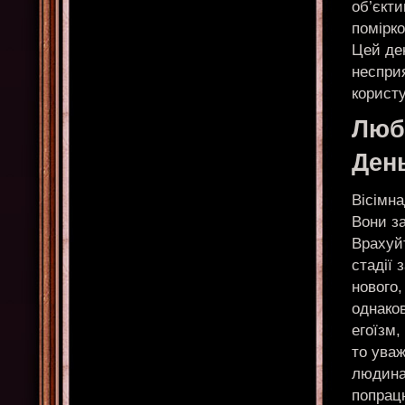
об’єкт
помірко
Цей де
неспри
корист
Любо
Ден
Вісімн
Вони за
Врахуй
стадії 
нового,
однаков
егоїзм,
то уваж
людина
попрац