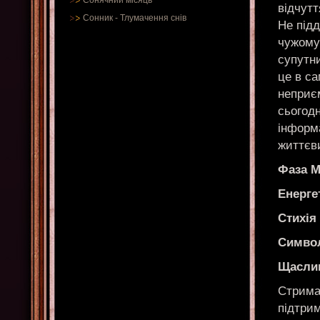
Сонячний місяць
відчутт
Сонник
-
Тлумачення снів
Не під
чужому
супутни
це в с
неприє
сьогодн
інформ
життєв
Фаза М
Енерге
Стихія
Симво
Щасли
Стриман
підтрим