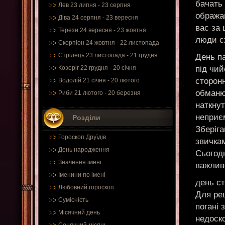
бачать 
Лев 23 липня - 23 серпня
ображай
Діва 24 серпня - 23 вересня
вас за 
Терези 24 вересня - 23 жовтня
люди сх
Скорпіон 24 жовтня - 22 листопада
Стрілець 23 листопада - 21 грудня
День па
під чи
Козеріг 22 грудня - 20 січня
сторонн
Водолій 21 січня - 20 лютого
обманюю
Риби 21 лютого - 20 березня
наткнут
неприєм
Розділи
Зберіга
Гороскоп Друїдів
звичкам
День народження
Сьогодн
Значення імені
важлив
Іменини по імені
день с
Любовний гороскоп
Для реш
Сумісність
погані 
Місячний день
недоск