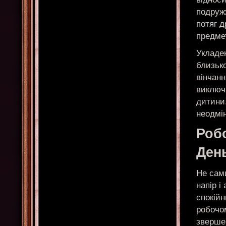
подружж
потяг д
предмет
Укладе
близько
вінчанн
виключи
дитини
неодмі
Робо
Ден
Не сам
напір і
спокійн
робочо
зверше