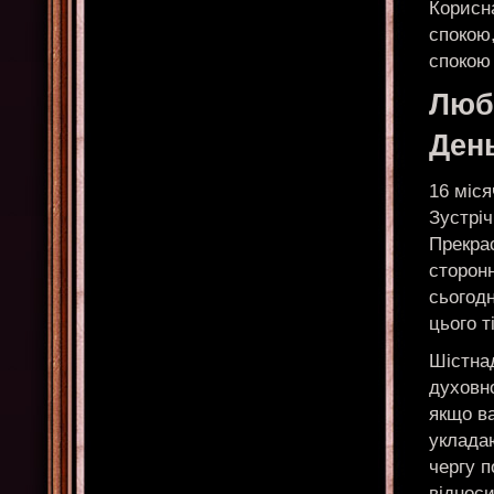
Корисн
спокою
спокою 
Любо
Ден
16 міся
Зустріч
Прекра
сторонн
сьогодн
цього т
Шістна
духовно
якщо в
укладаю
чергу п
відноси