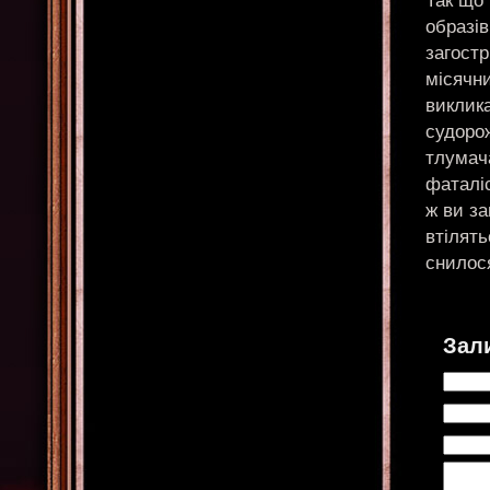
Так що
образів
загостр
місячни
виклика
судорож
тлумач
фаталіс
ж ви за
втілять
снилос
Зал