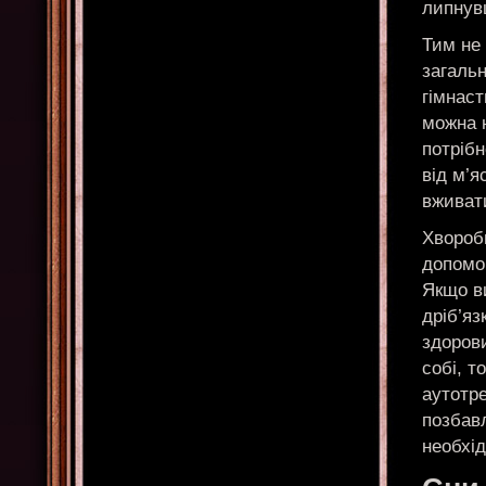
липнув
Тим не
загаль
гімнаст
можна н
потріб
від м’я
вживати
Хвороб
допомо
Якщо ви
дріб’яз
здорови
собі, т
аутотре
позбавл
необхід