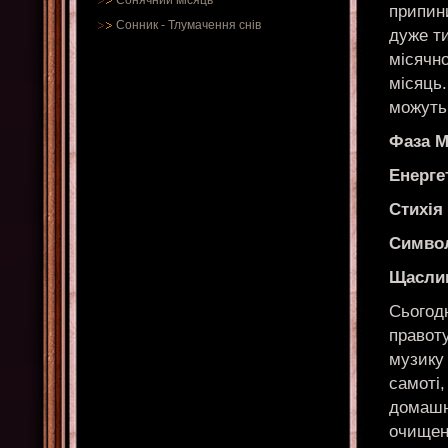
Сонячний місяць
припин
Сонник
-
Тлумачення снів
дуже т
місячно
місяць.
можуть
Фаза М
Енерге
Стихія
Симво
Щасли
Сьогодн
правоту
музику 
самоті,
домашн
очищен