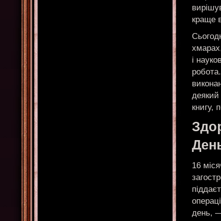
вирішув
краще в
Сьогод
хмарах,
і науко
робота.
виконан
деякий
книгу, 
Здор
Ден
16 міся
загостр
піддає
операці
день, —