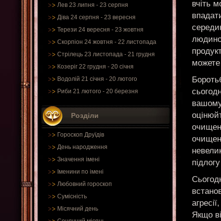
вчіть м
Лев 23 липня - 23 серпня
впадати
Діва 24 серпня - 23 вересня
середи
Терези 24 вересня - 23 жовтня
людино
Скорпіон 24 жовтня - 22 листопада
продукт
Стрілець 23 листопада - 21 грудня
можете 
Козеріг 22 грудня - 20 січня
Боротьб
Водолій 21 січня - 20 лютого
сьогодн
Риби 21 лютого - 20 березня
вашому
оцінюйт
Розділи
очищен
Гороскоп Друїдів
очищен
День народження
невелик
Значення імені
підлогу
Іменини по імені
Сьогод
Любовний гороскоп
встанов
Сумісність
агресії
Місячний день
Якщо ві