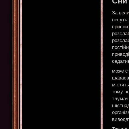
Сни
За вели
несуть 
приснит
розсла
розслаб
постійн
привод
седати
може ст
шавасан
містять
тому н
тлумачи
шістна
організ
виводя