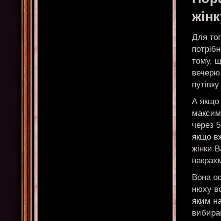
жінк
Для тог
потрібн
тому, щ
вечерю
путівку
А якщо 
максим
через 5
якщо в
жінки В
накрахм
Вона ос
нюху во
яким на
вибираю