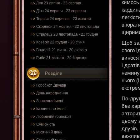
кимось 
Лев 23 липня - 23 серпня
кардин
Діва 24 серпня - 23 вересня
легкіст
Терези 24 вересня - 23 жовтня
впорати
Скорпіон 24 жовтня - 22 листопада
щирими
Стрілець 23 листопада - 21 грудня
Щоб зав
Козеріг 22 грудня - 20 січня
свого і
Водолій 21 січня - 20 лютого
виносят
Риби 21 лютого - 20 березня
і драті
немину
Розділи
нього (
Гороскоп Друїдів
екстрем
День народження
По-друг
Значення імені
без хар
Іменини по імені
авторит
Любовний гороскоп
цьому в
Сумісність
друзів.
Місячний день
важливи