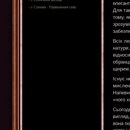
Сонячний місяць
елегант
Сонник
-
Тлумачення снів
Для так
тому, я
зрозумі
забезпе
Всіх лю
натури,
відноси
обранця
щирим
Існує н
мисленн
Напевно
«чого х
Сьогодн
вигляд,
вона по