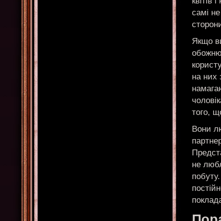
квітів 
самі не
сторон
Якщо ви
обожню
користу
на них 
намага
чоловік
того, щ
Вони л
партнер
Предста
не люб
побуту.
постійн
поклада
Пор