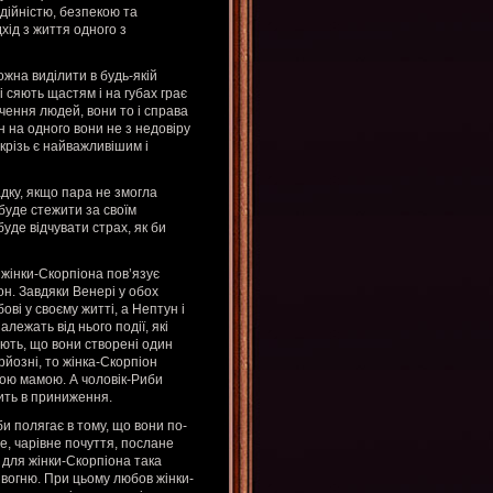
адійністю, безпекою та
хід з життя одного з
ожна виділити в будь-якій
і сяють щастям і на губах грає
пчення людей, вони то і справа
н на одного вони не з недовіру
скрізь є найважливішим і
адку, якщо пара не змогла
 буде стежити за своїм
буде відчувати страх, як би
 жінки-Скорпіона пов’язує
н. Завдяки Венері у обох
ві у своєму житті, а Нептун і
лежать від нього події, які
іють, що вони створені один
йозні, то жінка-Скорпіон
гою мамою. А чоловік-Риби
дить в приниження.
би полягає в тому, що вони по-
е, чарівне почуття, послане
 для жінки-Скорпіона така
 вогню. При цьому любов жінки-