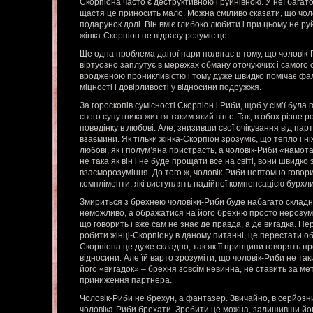
Скорпіона часто є деструктивною і руйнівною. У неї багато
щастя це приносить мало. Можна сміливо сказати, що чол
подарунок долі. Він вміє глибоко любити і при цьому не ру
жінка-Скорпіон не відразу розуміє це.
Ще одна проблема даної пари полягає в тому, що чоловік-
віртуозно заплутує в мережах обману оточуючих і самого с
вродженою проникливістю і тому дуже швидко помічає фа
міцності і довірливості у відносини подружжя.
За гороскопів сумісності Скорпіон і Риби, щоб у сім’ї бул
свого супутника життя таким який він є. Так, в обох різне р
поведінку в любові. Але, знизивши свої очікування від па
взаємини. Як тільки жінка-Скорпіон зрозуміє, що тепло і н
любові, як і полум’яна пристрасть, а чоловік-Риби «намот
не така як він і не буде прощати все на світі, вони швидко
взаєморозуміння. До того ж, чоловік-Риби невтомно говори
компліменти, які виступлять надійної компенсацією бурхли
Змириться з брехнею чоловіки-Риби буде набагато склад
неможливо, а ображатися на його брехню просто нерозумно,
що говорить і вже сам не знає де правда, а де вигадка. П
робити жінці-Скорпіону в даному питанні, це перестати о
Скорпіона це дуже складно, так як її принципи говорять п
відносини. Але їй варто зрозуміти, що чоловік-Риби не таки
його «вигадок» – брехня зовсім невинна, не ставить за ме
приниження партнера.
Чоловік-Риби не брехун, а фантазер. Звичайно, в серйозн
чоловіка-Риби брехати. Зробити це можна, залишивши йог