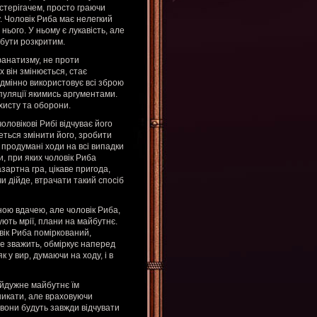
остерігачем, просто граючи
. Чоловік Риба має нелегкий
 нього. У ньому є лукавість, але
 бути розкритим.
фанатизму, не проти
х він змінюється, стає
ідмінно використовує всі зброю
пуляції якимись аргументами.
хисту та оборони.
оловікові Рибі відчуває його
четься змінити його, зробити
 продумані ходи на всі випадки
и, при яких чоловік Риба
азартна гра, цікаве пригода,
и дійде, втрачати такий спосіб
ою вдачею, але чоловік Риба,
ують мрії, плани на майбутнє.
овік Риба поміркований,
е зважить, обміркує наперед
к у вир, думаючи на ходу, і в
айдужне майбутнє їм
никати, але враховуючи
 вони будуть завжди відчувати