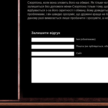
Скорпіона, коли вона зловить його на обмані. Як тільки чо
залишиться без допомоги жінки-Скорпіона тільки тому, що 
відбувається з-за його скритності і обману, йому доведет
проблемами, і він швидко зрозуміє, що дружині краще не б
даному разі вимагається лише пробачити і зрозуміти, а не
Залишити відгук
Імя (обов'язково)
Пошта (не публікується, об
Сайт