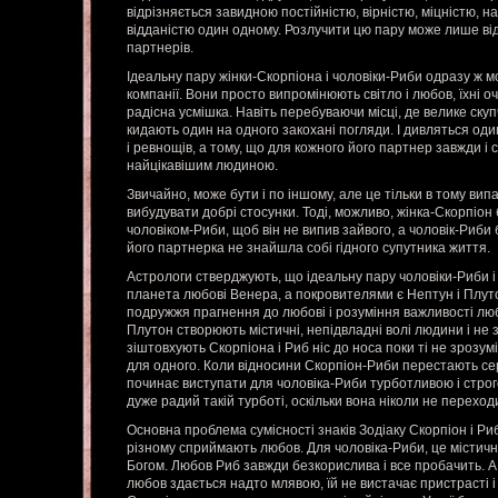
відрізняється завидною постійністю, вірністю, міцністю, н
відданістю один одному. Розлучити цю пару може лише від
партнерів.
Ідеальну пару жінки-Скорпіона і чоловіки-Риби одразу ж м
компанії. Вони просто випромінюють світло і любов, їхні оч
радісна усмішка. Навіть перебуваючи місці, де велике ску
кидають один на одного закохані погляди. І дивляться оди
і ревнощів, а тому, що для кожного його партнер завжди і 
найцікавішим людиною.
Звичайно, може бути і по іншому, але це тільки в тому вип
вибудувати добрі стосунки. Тоді, можливо, жінка-Скорпіон
чоловіком-Риби, щоб він не випив зайвого, а чоловік-Риби 
його партнерка не знайшла собі гідного супутника життя.
Астрологи стверджують, що ідеальну пару чоловіки-Риби і
планета любові Венера, а покровителями є Нептун і Плуто
подружжя прагнення до любові і розуміння важливості любо
Плутон створюють містичні, непідвладні волі людини і не за
зіштовхують Скорпіона і Риб ніс до носа поки ті не зрозум
для одного. Коли відносини Скорпіон-Риби перестають сер
починає виступати для чоловіка-Риби турботливою і стро
дуже радий такій турботі, оскільки вона ніколи не перехо
Основна проблема сумісності знаків Зодіаку Скорпіон і Ри
різному сприймають любов. Для чоловіка-Риби, це містичн
Богом. Любов Риб завжди безкорислива і все пробачить. А
любов здається надто млявою, їй не вистачає пристрасті і