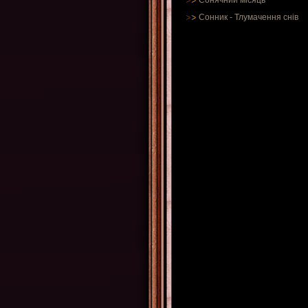
Сонячний місяць
Сонник
-
Тлумачення снів