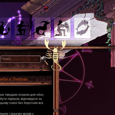
Риби в Любові
тане твердою опорою для обох,
бути лідером, відповідати за
 цьому союзі без боротьби все
ьних і рішучих кроків у