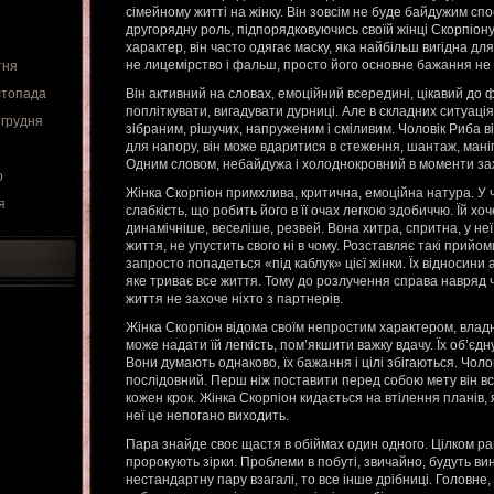
сімейному житті на жінку. Він зовсім не буде байдужим сп
другорядну роль, підпорядковуючись своїй жінці Скорпіону
характер, він часто одягає маску, яка найбільш вигідна для
не лицемірство і фальш, просто його основне бажання не
тня
стопада
Він активний на словах, емоційний всередині, цікавий до 
попліткувати, вигадувати дурниці. Але в складних ситуація
 грудня
зібраним, рішучих, напруженим і сміливим. Чоловік Риба в
для напору, він може вдаритися в стеження, шантаж, мані
Одним словом, небайдужа і холоднокровний в моменти за
о
Жінка Скорпіон примхлива, критична, емоційна натура. У ч
я
слабкість, що робить його в її очах легкою здобиччю. Їй хо
динамічніше, веселіше, резвей. Вона хитра, спритна, у неї
життя, не упустить свого ні в чому. Розставляє такі прийом
запросто попадеться «під каблук» цієї жінки. Їх відносини 
яке триває все життя. Тому до розлучення справа навряд ч
життя не захоче ніхто з партнерів.
Жінка Скорпіон відома своїм непростим характером, владн
може надати їй легкість, пом’якшити важку вдачу. Їх об’єдн
Вони думають однаково, їх бажання і цілі збігаються. Чол
послідовний. Перш ніж поставити перед собою мету він вс
кожен крок. Жінка Скорпіон кидається на втілення планів, я
неї це непогано виходить.
Пара знайде своє щастя в обіймах один одного. Цілком р
пророкують зірки. Проблеми в побуті, звичайно, будуть ви
нестандартну пару взагалі, то все інше дрібниці. Головне,