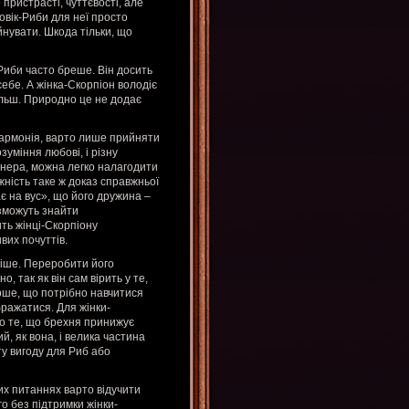
 пристрасті, чуттєвості, але
овік-Риби для неї просто
йнувати. Шкода тільки, що
Риби часто бреше. Він досить
ебе. А жінка-Скорпіон володіє
льш. Природно це не додає
а гармонія, варто лише прийняти
озуміння любові, і різну
ртнера, можна легко налагодити
іжність таке ж доказ справжньої
ає на вус», що його дружина –
 зможуть знайти
ть жінці-Скорпіону
вих почуттів.
ніше. Переробити його
 так як він сам вірить у те,
ерше, що потрібно навчитися
бражатися. Для жінки-
ро те, що брехня принижує
й, як вона, і велика частина
ту вигоду для Риб або
их питаннях варто відучити
о без підтримки жінки-