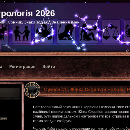
рологія 2026
пи, Сонник, Знаки зодіаку, Значення імені
ка
Регистрация
Войти
Сумісність Жінка Скорпіон Чоловік 
Багатообіцяючий союз жінки Скорпіона і чоловіки Риби с
я
надійним і міцним союзом. Жінка Скорпіон, завжди прагне 
зміни, бути відповідальною і контролювати все, отримає в
рвня
кермо влади в свої руки.
Чоловік Риба з радістю перекладе всі тяготи побуту, глобал