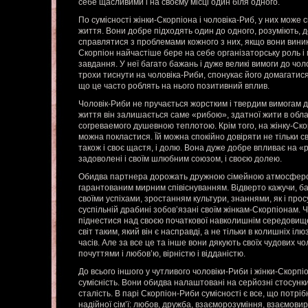
себе щасливими і на своєму місці один біля одного.
По сумісності жінки-Скорпіона і чоловіка-Риб, у них може
життя. Вони добре підходять один до одного, розуміють,
справлятися з проблемами кожного з них, якщо вони виник
Скорпіон найчастіше бере на себе організаторську роль і
завдання. У неї багато бажань і дуже великі вимоги до чол
трохи тиснути на чоловіка-Риби, спонукає його домагатися
що це часто роблять на нього позитивний вплив.
Чоловік-Риби не пручається жорстким і твердим вимогам др
життя він залишається саме «рибою», здатної жити в обл
согреваемого душевною теплотою. Крім того, на жінку-Ско
можна покластися. Їй можна спокійно довіряти не тільки св
також і своє щастя, і долю. Вона дуже добре впливає на «
задоволені і своїм шлюбним союзом, і своєю долею.
Обидва партнера дорожать дружною сімейною атмосферо
гарантованим мирним співіснуванням. Відверто кажучи, ба
своїми успіхами, зростанням культури, знаннями, як і пр
суспільній драбині зобов’язані своїм жінкам-Скорпіонам. 
піднестися над своєю початкової навколишнім середовище
світ таким, який він є насправді, а не тільки в колишніх ілюз
часів. Але за все це та інше вони дякують своїх чудових ч
почуттями і любов’ю, вірністю і відданістю.
До всього іншого у чутливого чоловіки-Риби і жінки-Скорп
сумісність. Вони обидва налаштовані на серйозні стосунки і
сталість. В парі Скорпіон-Риби сумісності є все, що потріб
надійної сім’ї: любов, дружба, взаєморозуміння, взаємов