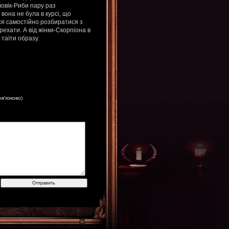
ловік-Риби пару раз
вона не була в курсі, що
ься самостійно розбиратися з
рехати. А від жінки-Скорпіона в
 таїти образу.
ов'язково)