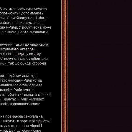
 скластися прекрасна сімейне
 доповнюють і допомагають
ли. У сімейному житті жінка-
 майстерно вирішує власні
овіка-Риби. У побуті вона може
 більшого. Варто відзначити,
ужини, так як до кінця свого
аштованому акваріумі,
рпіона завжди і у всьому
ої почуття і свою любов, але
риб», так що обидві сторони
ю, надійним домом, з
гато чоловіки-Риби усіма
осуванням по службовим та
Чоловіки-Риби змогли
м, побачити і пізнати тлінний
ії, фантазії і уяві колишніх
оловік-скорпиошек своїми
іона прекрасна сексуальна
 цінують в партнері вірність і
но для створення міцної і
иручка. Цей шлюбний союз