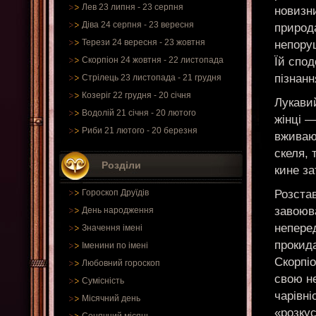
Лев 23 липня - 23 серпня
новизни
Діва 24 серпня - 23 вересня
природа
Терези 24 вересня - 23 жовтня
непоруш
Їй спод
Скорпіон 24 жовтня - 22 листопада
пізнанн
Стрілець 23 листопада - 21 грудня
Козеріг 22 грудня - 20 січня
Лукавий
Водолій 21 січня - 20 лютого
жінці —
Риби 21 лютого - 20 березня
вживают
скеля, 
Розділи
кине за
Розста
Гороскоп Друїдів
завоюва
День народження
непере
Значення імені
прокида
Іменини по імені
Скорпіо
Любовний гороскоп
свою не
Сумісність
чарівн
Місячний день
«розку