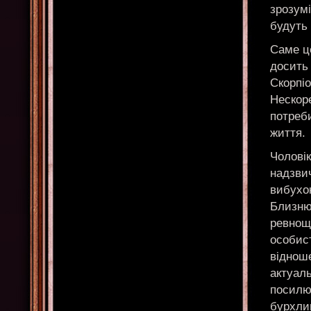
зрозумі
будуть 
Саме це
досить 
Скорпіо
Нескоре
потреби
життя.
Чоловік
надзви
вибухон
Близнюк
ревнощ
особис
віднош
актуаль
посилює
бурхлив