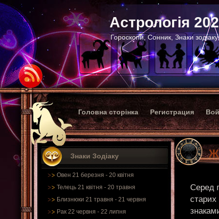
Астрологія 20
Гороскопи, Сонник, Знаки зодіаку
Головна сторінка
Регистрация
Вой
Ж
Знаки Зодіаку
Овен 21 березня - 20 квітня
Серед п
Телець 21 квітня - 20 травня
старих 
Близнюки 21 травня - 21 червня
знаками
Рак 22 червня - 22 липня