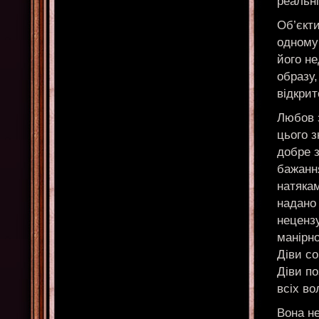
реальні
Об’єкти
одному 
його не
образу,
відкрит
Любов з
цього з
добре 
бажанн
натяка
надано 
неценз
манірно
Діви со
Діви по
всіх в
Вона н