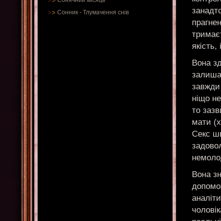
Сонячний місяць
занадто
Сонник
-
Тлумачення снів
прагне
тримаєт
якість,
Вона зд
залиша
завжди
ніщо не
то зазв
мати (х
Секс шв
задово
немоло
Вона зн
допомо
аналіти
чоловік