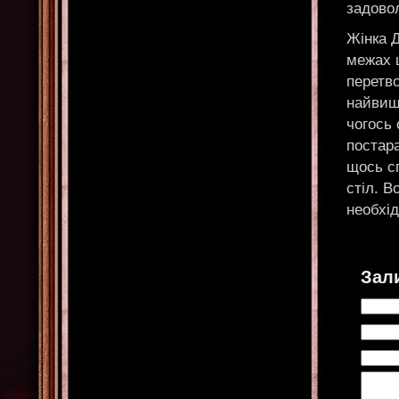
задовол
Жінка Д
межах ц
перетв
найвищ
чогось 
постар
щось сп
стіл. В
необхід
Зал