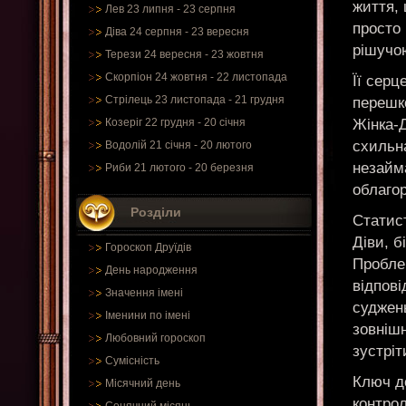
життя, 
Лев 23 липня - 23 серпня
просто
Діва 24 серпня - 23 вересня
рішучо
Терези 24 вересня - 23 жовтня
Скорпіон 24 жовтня - 22 листопада
Її серц
Стрілець 23 листопада - 21 грудня
перешко
Жінка-Д
Козеріг 22 грудня - 20 січня
схильн
Водолій 21 січня - 20 лютого
незайма
Риби 21 лютого - 20 березня
облаго
Розділи
Статист
Діви, б
Гороскоп Друїдів
Пробле
День народження
відпові
Значення імені
суджень
Іменини по імені
зовнішн
Любовний гороскоп
зустріт
Сумісність
Ключ до
Місячний день
контрол