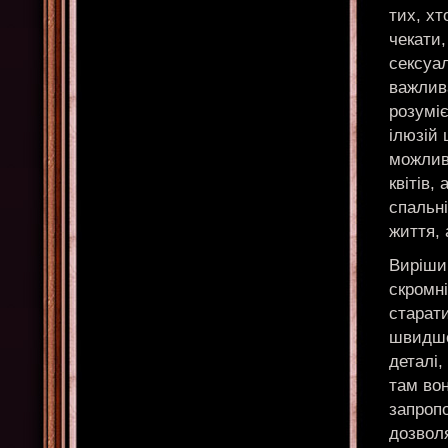
тих, х
чекати,
сексуа
важлива
розуміє
ілюзій 
можлив
квітів,
спальні
життя, 
Вирішив
скромні
старати
швидше 
деталі,
там во
запроп
дозволя