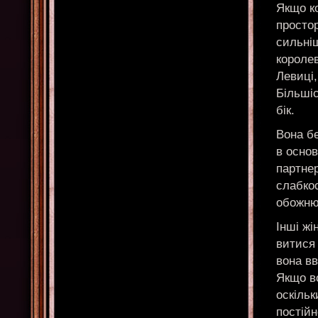
Якщо ко
простор
сильні
короле
Левиці,
Більші
бік.
Вона бе
в основ
партнер
слабкос
обожню
Інші жі
витися 
вона в
Якщо в
оскільк
постійн