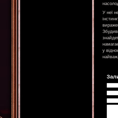
насоло
У неї н
інстинк
виражен
Збудив
знайде
намагає
у відно
найваж
Зал