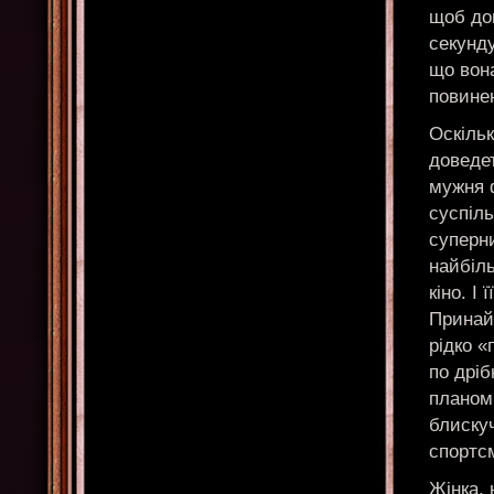
щоб дом
секунду
що вона
повине
Оскільк
доведет
мужня ф
суспіль
суперни
найбіл
кіно. І
Принайм
рідко «
по дрі
планом.
блиску
спортсм
Жінка, 