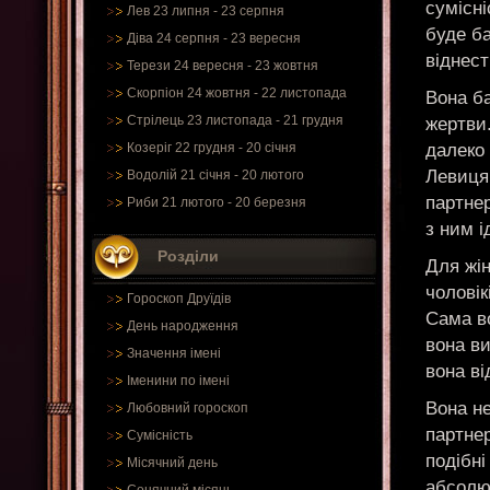
сумісні
Лев 23 липня - 23 серпня
буде ба
Діва 24 серпня - 23 вересня
віднест
Терези 24 вересня - 23 жовтня
Скорпіон 24 жовтня - 22 листопада
Вона ба
Стрілець 23 листопада - 21 грудня
жертви.
далеко
Козеріг 22 грудня - 20 січня
Левиця
Водолій 21 січня - 20 лютого
партнер
Риби 21 лютого - 20 березня
з ним і
Розділи
Для жін
чоловік
Гороскоп Друїдів
Сама во
День народження
вона ви
Значення імені
вона ві
Іменини по імені
Вона не
Любовний гороскоп
партнер
Сумісність
подібн
Місячний день
абсолют