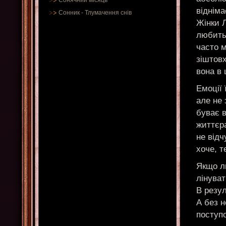
Сонячний місяць
відніма
Сонник
-
Тлумачення снів
Жінки Л
любить 
часто 
зіштов
вона в 
Емоції 
але не
буває в
життєра
не від
хоче, т
Якщо л
лінуват
В резул
А без н
поступ