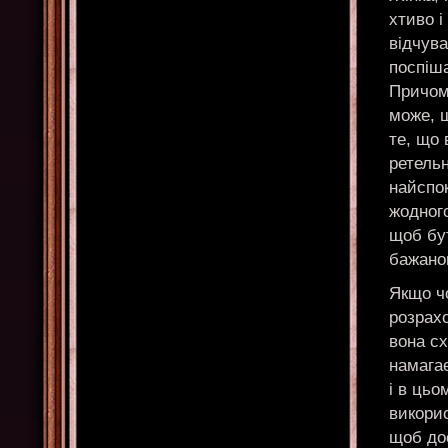
хтиво і
відчува
поспіша
Причому
може, 
те, що 
ретель
найспо
жодного
щоб бу
бажано
Якщо чо
розрах
вона сх
намага
і в цьо
викорис
щоб до