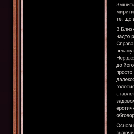
Змінити
миритис
те, що 
З Близн
надто р
Справа 
некажу
Нерідк
до його
просто 
далеко
голоси
ставлен
задово
еротичн
обгово
Основна
знаючий