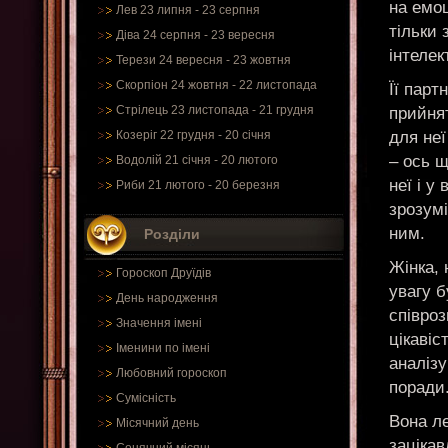
на емоц
Лев 23 липня - 23 серпня
тільки 
Діва 24 серпня - 23 вересня
інтелек
Терези 24 вересня - 23 жовтня
Скорпіон 24 жовтня - 22 листопада
Її парт
Стрілець 23 листопада - 21 грудня
прийнят
для неї
Козеріг 22 грудня - 20 січня
– ось щ
Водолій 21 січня - 20 лютого
неї і у
Риби 21 лютого - 20 березня
зрозумі
ним.
Розділи
Жінка, 
Гороскоп Друїдів
увагу б
День народження
співроз
Значення імені
цікаві
Іменини по імені
аналізу
Любовний гороскоп
поради
Сумісність
Вона ле
Місячний день
зацікав