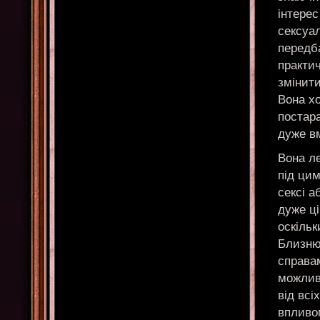
інтерес
сексуал
передба
практич
змінит
Вона хо
постара
дуже в
Вона ле
під цим
сексі а
дуже ці
оскільк
Близню
справам
можлив
від всі
впливом