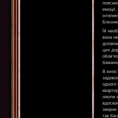
пояснює
емоції.
інтелек
Близню
Їй необ
вона не
ділово
цих дор
обов’яз
бажання
В юност
задовол
одного 
кварти
ніколи 
вдоско
зверне
так баг