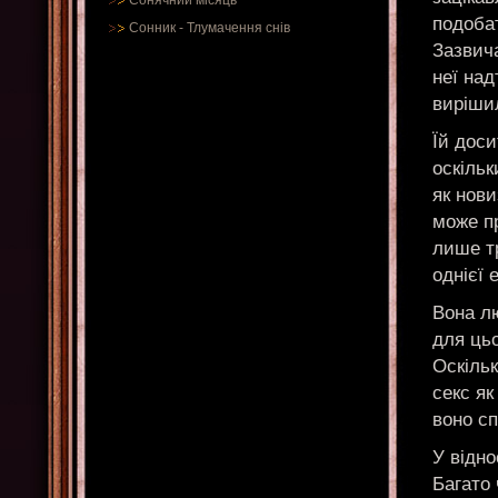
Сонячний місяць
подобат
Сонник
-
Тлумачення снів
Зазвич
неї над
виріши
Їй доси
оскіль
як нови
може пр
лише тр
однієї 
Вона лю
для ць
Оскільк
секс як
воно с
У відно
Багато 