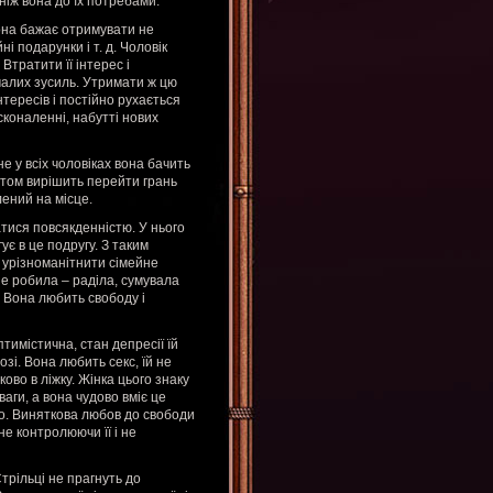
ніж вона до їх потребами.
Вона бажає отримувати не
і подарунки і т. д. Чоловік
Втратити її інтерес і
малих зусиль. Утримати ж цю
ересів і постійно рухається
сконаленні, набутті нових
е у всіх чоловіках вона бачить
птом вирішить перейти грань
лений на місце.
тися повсякденністю. У нього
гує в це подругу. З таким
ь урізноманітнити сімейне
не робила – раділа, сумувала
. Вона любить свободу і
птимістична, стан депресії їй
озі. Вона любить секс, їй не
ово в ліжку. Жінка цього знаку
ваги, а вона чудово вміє це
но. Виняткова любов до свободи
не контролюючи її і не
Стрільці не прагнуть до