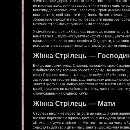
заміжжя, вони дорожать своєю особистою незалежністю. Зва
не викликає жаху, вони із задоволенням живуть одні, не ві
негативу до чоловічої статі. Характер Стрільця-жінки так
постаратися, щоб повести її під вінець. До неї важливо до
збирається підкоряти її волю, позбавляти права розпоря
можливості займатися улюбленими справами.
У сімейних відносинах Стрілець прагне до повної ясності,
намагається швидко купірувати конфлікти і вирішувати неп
виникнення. Чоловік може повністю їй довіряти, хоча вон
його досить екстравагантними для заміжньої жінки вчинка
Жінка Стрілець — Господи
Вийшовши заміж, жінка-Стрілець направляє свою бурхливу
сімейного побуту. Рутинна робота по дому її не надихає, і, 
жінка-Стрілець намагається надати побутовій обстановці н
застосовуючи творчий підхід до звичайним домашнім спра
Жінкам цього знака Зодіаку властиво часто міняти інтер’є
гроші, і заміжжя не викорінює цю звичку, лише пріоритети
спрямованими на будинок і сім’ю.
Жінка Стрілець — Мати
Стрілець ніколи не перестає бути цікавим для спілкуванн
частіше перебуває в гарному настрої, у неї чудова фантаз
дітям з нею дуже комфортно. Між тим, такі мами можуть б
знаходять для своїх дітей масу занять, щоб якомога повні