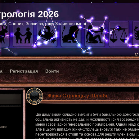
рологія 2026
пи, Сонник, Знаки зодіаку, Значення імені
ка
Регистрация
Войти
Жінка Стрілець у Шлюбі
Цю даму вкрай складно змусити бути банальною домогос
я
соціальна активність не дає їй можливості і сил зосереди
меню і своєчасної генерального прибирання. Однак іноді сім
рвня
але в цьому випадку жінка-Стрілець знову ж таки не обмеж
перетворюється в стовп та основа для решти членів сім’ї. 