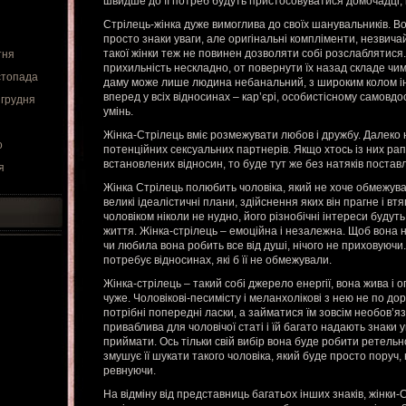
швидше до її потреб будуть пристосовуватися домочадці, 
Стрілець-жінка дуже вимоглива до своїх шанувальників. 
просто знаки уваги, але оригінальні компліменти, незвичайн
такої жінки теж не повинен дозволяти собі розслаблятися. 
тня
прихильність нескладно, от повернути їх назад складе чи
стопада
даму може лише людина небанальний, з широким колом інт
вперед у всіх відносинах – кар’єрі, особистісному самовдо
 грудня
умінь.
Жінка-Стрілець вміє розмежувати любов і дружбу. Далеко н
о
потенційних сексуальних партнерів. Якщо хтось із них ра
встановлених відносин, то буде тут же без натяків постав
я
Жінка Стрілець полюбить чоловіка, який не хоче обмежува
великі ідеалістичні плани, здійснення яких він прагне і втя
чоловіком ніколи не нудно, його різнобічні інтереси будут
життя. Жінка-стрілець – емоційна і незалежна. Щоб вона 
чи любила вона робить все від душі, нічого не приховуючи
потребує відносинах, які б її не обмежували.
Жінка-стрілець – такий собі джерело енергії, вона жива і о
чуже. Чоловікові-песимісту і меланхолікові з нею не по дор
потрібні попередні ласки, а займатися їм зовсім необов’язк
приваблива для чоловічої статі і їй багато надають знаки у
приймати. Ось тільки свій вибір вона буде робити ретель
змушує її шукати такого чоловіка, який буде просто поруч, 
ревнуючи.
На відміну від представниць багатьох інших знаків, жінки-