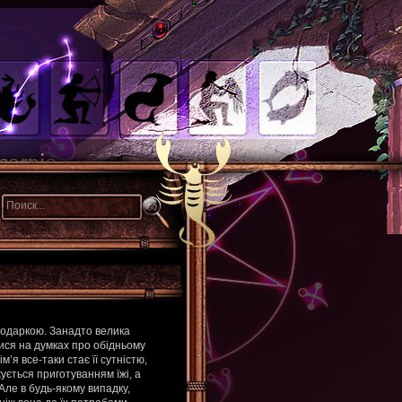
подаркою. Занадто велика
тися на думках про обідньому
’я все-таки стає її сутністю,
ується приготуванням їжі, а
Але в будь-якому випадку,