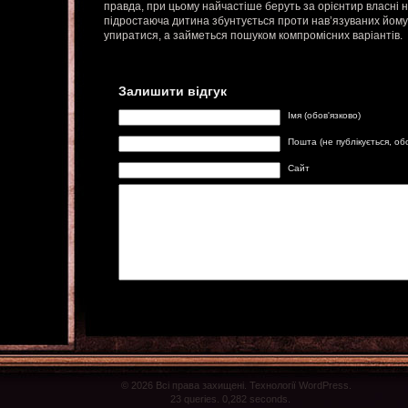
правда, при цьому найчастіше беруть за орієнтир власні н
підростаюча дитина збунтується проти нав’язуваних йому 
упиратися, а займеться пошуком компромісних варіантів.
Залишити відгук
Імя (обов'язково)
Пошта (не публікується, об
Сайт
© 2026 Всі права захищені. Технології WordPress.
23 queries. 0,282 seconds.