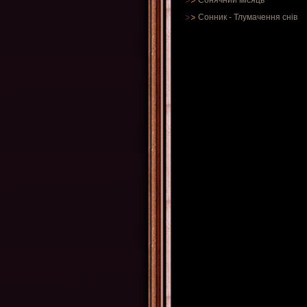
Сонячний місяць
Сонник
-
Тлумачення снів