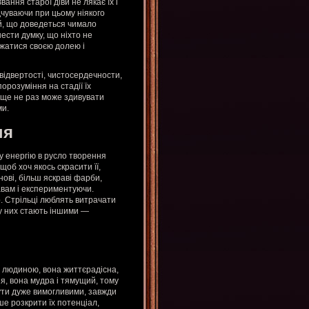
ння старої діви не лякає їх і
дчуваючи при цьому ніякого
ий, що доведеться чимало
нести думку, що ніхто не
джатися своєю долею і
 відвертості, чистосердечности,
орозуміння на стадії їх
а ще не раз може здивувати
ми.
ня
 енергію в русло творення
щоб хоч якось скрасити її,
ові, більш яскраві фарби,
вам і експериментуючи.
р. Стрільці люблять витрачати
 у них стають іншими —
я людиною, вона життєрадісна,
ія, вона мудра і тямущий, тому
ути дуже вимогливими, завжди
ше розкрити їх потенціал,