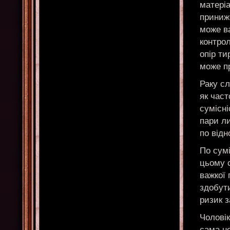
матеріа
приниже
може в
контрол
опір ти
може пр
Раку сл
як част
сумісні
пари ли
по відн
По сумі
цьому с
важкої 
здобути
ризик з
Чоловік
сама не