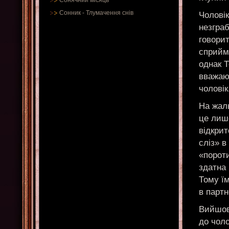
Сонячний місяць
Сонник
-
Тлумачення снів
Чолові
незграб
говорит
сприйма
однак Т
вважаю
чоловік
На жаль
це лише
відкрит
сліз» в
«порот
здатна 
Тому їм
в партн
Вийшов
до чол