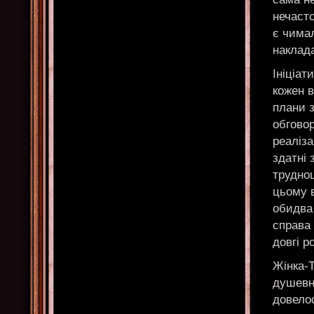
нечасто
є чимал
наклада
Ініціат
кожен в
плани з
обгово
реаліза
здатні 
труднощ
цьому в
обидва 
справа
довгі р
Жінка-Т
душевна
довело