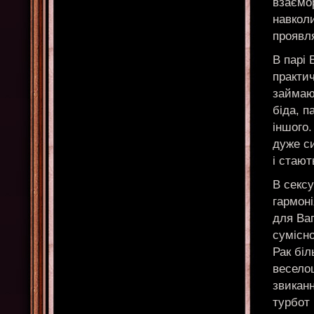
взаємо
навколи
проявл
В парі 
практи
займаю
біда, п
іншого.
дуже си
і стаю
В сексу
гармоні
для Ваг
сумісно
Рак біл
веселощ
звиканн
турбот 