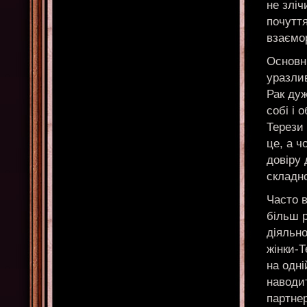
не зліч
почутт
взаємо
Основні
уразлив
Рак дуж
собі і 
Терези
це, а ч
довіру 
складн
Часто в
більш р
діяльно
жінки-Т
на одні
наводит
партнер