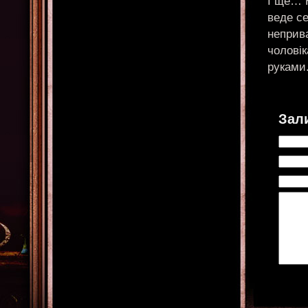
І ще… Н
веде се
неприва
чолові
руками
Зал