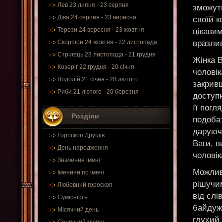
Лев 23 липня - 23 серпня
зможут
Діва 24 серпня - 23 вересня
своїй к
Терези 24 вересня - 23 жовтня
цікавим
вразлив
Скорпіон 24 жовтня - 22 листопада
Стрілець 23 листопада - 21 грудня
Жінка В
Козеріг 22 грудня - 20 січня
чоловік
Водолій 21 січня - 20 лютого
закривш
Риби 21 лютого - 20 березня
доступн
її погл
Розділи
подобат
даруюч
Гороскоп Друїдів
Ваги, в
День народження
чоловік
Значення імені
Можливі
Іменини по імені
рішучи
Любовний гороскоп
від слі
Сумісність
байдужі
Місячний день
глухий 