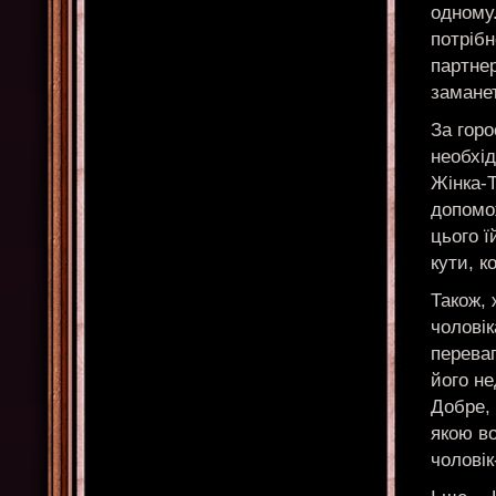
одному.
потрібн
партнер
замане
За горо
необхід
Жінка-Т
допомо
цього ї
кути, к
Також, 
чоловік
переваг
його не
Добре, 
якою во
чоловік