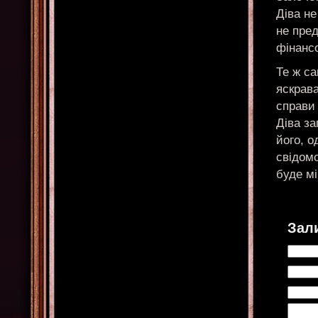
Діва не
не пре
фінанс
Те ж са
яскрава
справи 
Діва за
його, 
свідомо
буде м
Зал