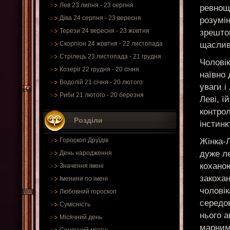
Лев 23 липня - 23 серпня
ревнощ
Діва 24 серпня - 23 вересня
розумін
Терези 24 вересня - 23 жовтня
зрешто
щаслив
Скорпіон 24 жовтня - 22 листопада
Стрілець 23 листопада - 21 грудня
Чоловік
Козеріг 22 грудня - 20 січня
наївно 
Водолій 21 січня - 20 лютого
уваги і
Риби 21 лютого - 20 березня
Леві, ї
контрол
Розділи
інстинк
Жінка-Л
Гороскоп Друїдів
дуже ле
День народження
кохано
Значення імені
закоха
Іменини по імені
чоловік
Любовний гороскоп
середо
Сумісність
нього а
Місячний день
марним