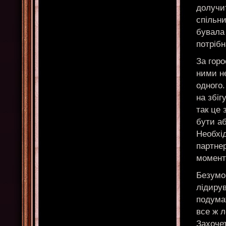
долучит
спільн
бувала 
потрібн
За горо
ними н
одного.
на збіг
так це 
бути аб
Необхід
партнер
момент
Безумов
лідирув
подумат
все ж 
Захочет