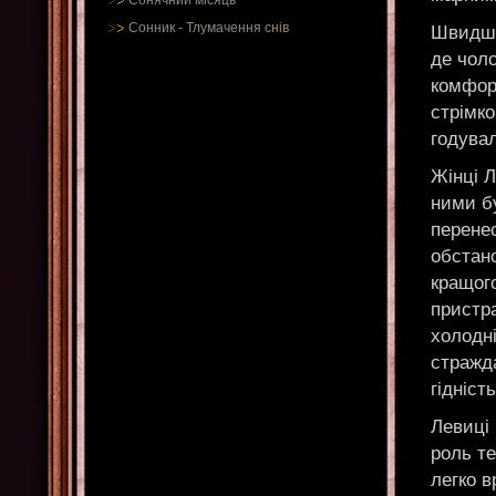
Сонячний місяць
Сонник
-
Тлумачення снів
Швидше
де чол
комфорт
стрімк
годува
Жінці Л
ними бу
перене
обстан
кращого
пристр
холодні
стражда
гідність
Левиці 
роль те
легко в