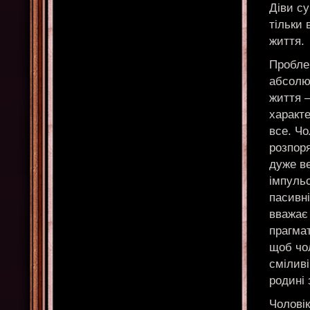
Діви су
тільки 
життя.
Проблем
абсолют
життя –
характе
все. Чо
розпор
дуже ве
імпульс
пасивні
вважає 
прагмат
щоб чол
сміливі
родині 
Чоловік