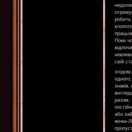
недолік
отримує
робить 
клопоти
працьов
Поки чо
відпочи
невпев
свій ст
згодом,
одного,
знаків,
вигляда
разом, 
постійн
або за
жінка-Л
пропуст