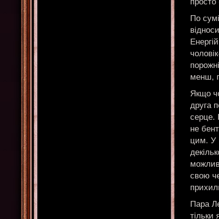
просто 
По сумі
відноси
Енергій
чоловік
порожні
менш, 
Якщо ч
друга п
серце.
не бент
цим. У
декільк
можлив
свою че
прихил
Пара Л
тільки 