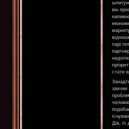
шпигунс
він про
напевно
економн
марнотр
відноше
парі по
партнер
недолі
пріори
стати 
Занадто
звички
пробле
чоловік
подоба
існуван
Дів, їх