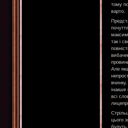
тому п
варто.
Предст
почутт
максим
так і с
повніст
вибачен
провини
Але як
непрост
вчинку,
інакше 
всі сло
лицепр
Стріль
цього з
будуть