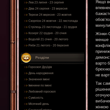
Якщо в
Лев 23 липня - 23 серпня
впевнен
Діва 24 серпня - 23 вересня
бажаєт
Терези 24 вересня - 23 жовтня
обов’яз
Скорпіон 24 жовтня - 22 листопада
минули
Стрілець 23 листопада - 21 грудня
Жінки-С
Козеріг 22 грудня - 20 січня
менше в
Водолій 21 січня - 20 лютого
конфлік
Риби 21 лютого - 20 березня
приниже
демонст
Розділи
варто б
Гороскоп Друїдів
брехню,
День народження
не варт
Значення імені
Так сам
Іменини по імені
рішення
Любовний гороскоп
оточую
Сумісність
вибачен
Місячний день
жінкою 