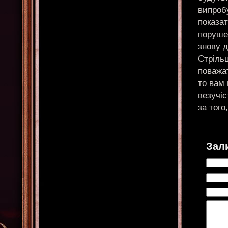
випроб
показат
порушен
знову 
Стрільц
поважат
то вам 
везучіс
за того
Зал