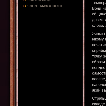
Сонячний місяць
темпер
Сонник
-
Тлумачення снів
Вони н
обіцяно
довести
слово, 
Жінки і
нікому 
почати
сприйму
точку з
образит
негідно
самості
веселе,
наполег
який за
Стрільц
складе 