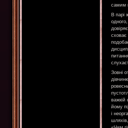
самим 
В парі 
одного,
довіряє
сховає 
подоба
дисцип
питанн
слухаєт
Зовні о
дівчинк
ровесни
пустот
важкій 
йому пі
і неорг
шляхів,
«Чим гі