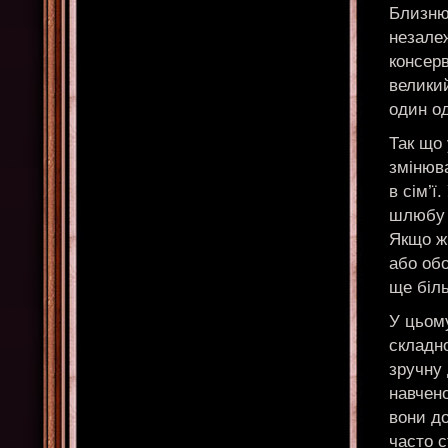
Близнюк
незале
консерв
великий
один од
Так що 
змінюва
в сім’ї
шлюбу м
Якщо ж
або обо
ще біл
У цьом
складно
зручну 
навчено
вони д
часто 