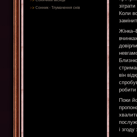
Сонячний місяць
зіграти
Сонник
-
Тлумачення снів
Коли в
заміни
Жінка–Б
вчинках
довірли
невгамо
Близнюк
стриман
він від
спробув
робити 
Поки йо
пропоно
хвалити
послужи
і згоду