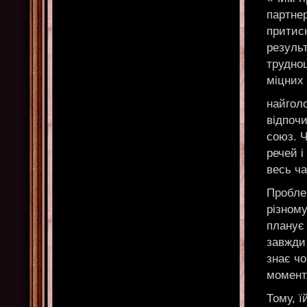
партнер
притис
результ
труднощ
міцних 
найголо
відпочи
союз. Ч
речей і
весь ча
Проблем
різному
планує 
завжди 
знає чо
момент,
Тому, ї