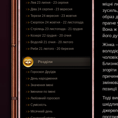
Лев 23 липня - 23 серпня
міцні л
Діва 24 серпня - 23 вересня
зусиль
Терези 24 вересня - 23 жовтня
образ д
прагне 
Скорпіон 24 жовтня - 22 листопада
Вона ж 
Стрілець 23 листопада - 21 грудня
його ду
Козеріг 22 грудня - 20 січня
Водолій 21 січня - 20 лютого
Жінка –
Риби 21 лютого - 20 березня
володі
чоловік
Розділи
Близню
згоріти
Гороскоп Друїдів
причин
День народження
змінюв
Значення імені
позиці
Іменини по імені
Тоді ви
Любовний гороскоп
шкідли
Сумісність
джерело
Місячний день
протри