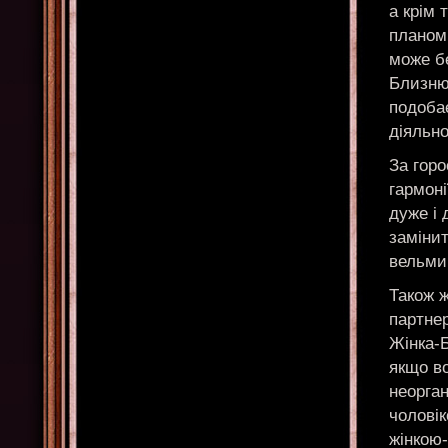
а крім 
планом.
може бе
Близнюк
подоба
діяльно
За горо
гармоні
дуже і 
замінит
вельми
Також ж
партнер
Жінка-
якщо во
неорган
чоловік
жінкою