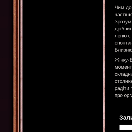
Чим дов
частіше
Зрозумі
дрібниц
легко 
спонтан
Близню
Жінку-
моменти
складни
столика
радіти 
про орг
Зал