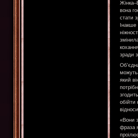
Жінка–Б
вона го
стати 
Інакше 
ніжност
змінил
кохання
зради з
Об’єдна
можуть 
який ві
потрібн
згодить
обійти 
відноси
«Вони з
фраза я
проілю