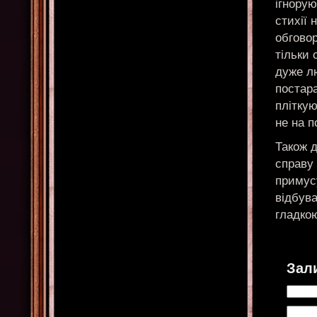
ігнорую
стихії 
обговор
тільки
дуже лю
постара
плітку
не на п
Також 
справу
примусу
відбува
гладко
Зал