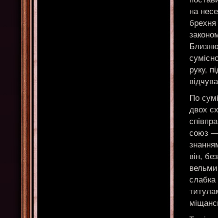
на несе
брехня 
законом
Близнюк
сумісно
руку, п
відчува
По сумі
двох с
співпра
союз —
знання
він, бе
вельми
слабка 
титула
міщанс