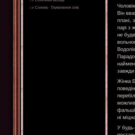
Сонячний місяць
Чоловік
Сонник
-
Тлумачення снів
Він вв
плані, 
парі з 
не буде
вольнос
Водолі
Парадо
наймен
завжди 
Жінка Б
поведін
перебіл
можливо
фальші
ні міцн
У будь-
постави