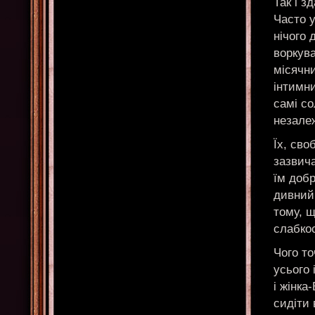
Так і з
Часто у
нічого 
воркува
місячни
інтимни
самі со
незалеж
Їх, сво
зазвича
їм добр
дивний
тому, щ
слабкос
Чого то
усього 
і жінк
сидіти 