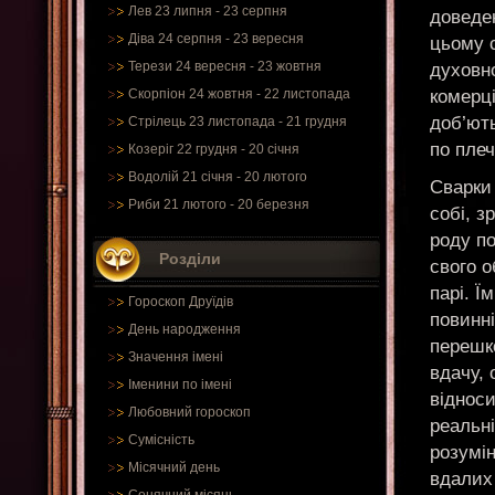
Лев 23 липня - 23 серпня
доведен
Діва 24 серпня - 23 вересня
цьому с
Терези 24 вересня - 23 жовтня
духовн
комерц
Скорпіон 24 жовтня - 22 листопада
доб’ють
Стрілець 23 листопада - 21 грудня
по плеч
Козеріг 22 грудня - 20 січня
Водолій 21 січня - 20 лютого
Сварки 
Риби 21 лютого - 20 березня
собі, з
роду п
Розділи
свого о
парі. Ї
Гороскоп Друїдів
повинн
День народження
перешк
Значення імені
вдачу, 
Іменини по імені
відноси
Любовний гороскоп
реальні
Сумісність
розумі
Місячний день
вдалих