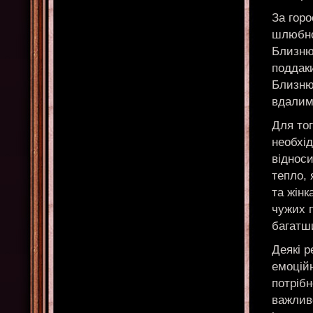
За горо
шлюбно
Близнюк
поддаки
Близню
вдалим
Для то
необхід
відноси
тепло, 
та жінк
чужих п
багатш
Деякі 
емоційн
потрібн
важлив