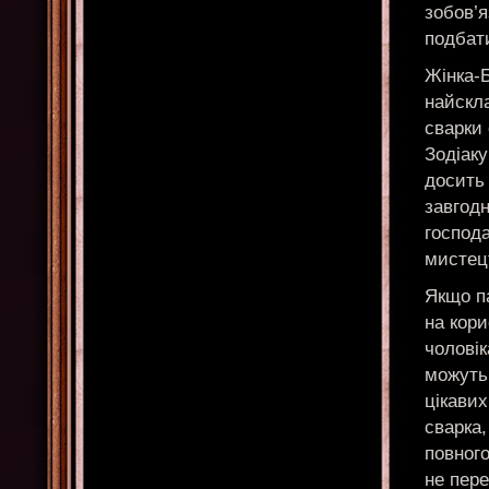
зобов’я
подбати
Жінка-
найскл
сварки 
Зодіаку
досить
завгодн
господа
мистец
Якщо па
на кори
чоловік
можуть
цікавих
сварка
повного
не пере