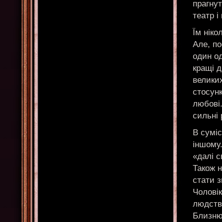
прагну
театр і 
Їм ніко
Але, по
один од
кращі д
велики
стосунк
любові
сильні 
В суміс
іншому
«далі с
Також н
стати 
Чоловік
людству
Близню