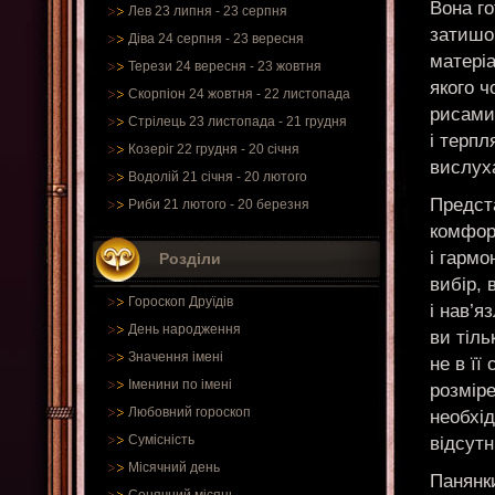
Вона го
Лев 23 липня - 23 серпня
затишок
Діва 24 серпня - 23 вересня
матеріа
Терези 24 вересня - 23 жовтня
якого ч
Скорпіон 24 жовтня - 22 листопада
рисами 
Стрілець 23 листопада - 21 грудня
і терпл
Козеріг 22 грудня - 20 січня
вислуха
Водолій 21 січня - 20 лютого
Предста
Риби 21 лютого - 20 березня
комфорт
і гармо
Розділи
вибір, 
Гороскоп Друїдів
і нав’я
День народження
ви тіль
Значення імені
не в її
Іменини по імені
розміре
Любовний гороскоп
необхід
Сумісність
відсутн
Місячний день
Панянк