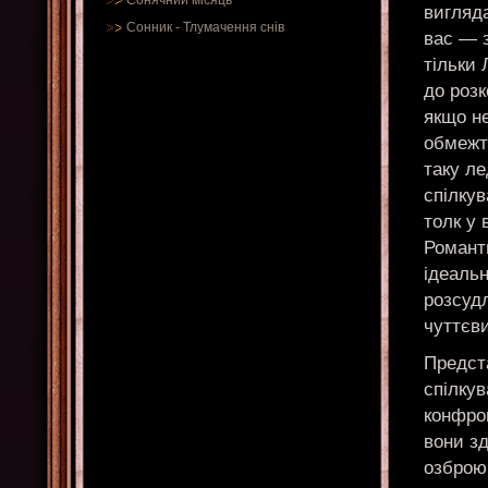
Сонячний місяць
вигляда
Сонник
-
Тлумачення снів
вас — 
тільки
до розк
якщо не
обмежт
таку ле
спілкув
толк у 
Романт
ідеальн
розсудл
чуттєв
Предста
спілкув
конфрон
вони зд
озброю