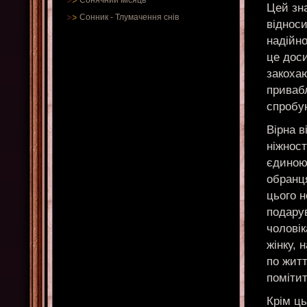
Сонячний місяць
Цей зна
Сонник
-
Тлумачення снів
відноси
надійно
це доси
закоха
привабл
спробу
Вірна в
ніжност
єдиною 
обранц
цього н
подарув
чолові
жінку, 
по житт
поміти
Крім ць