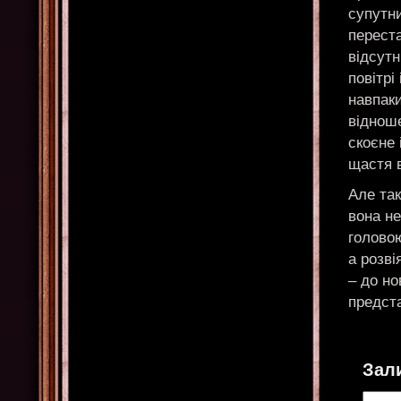
супутни
переста
відсутн
повітрі
навпак
відноше
скоєне 
щастя в
Але так
вона не
головою
а розві
– до но
предста
Зал