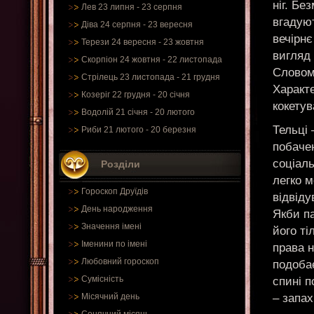
ніг. Бе
Лев 23 липня - 23 серпня
вгадуют
Діва 24 серпня - 23 вересня
вечірнє
Терези 24 вересня - 23 жовтня
вигляд
Скорпіон 24 жовтня - 22 листопада
Словом,
Стрілець 23 листопада - 21 грудня
Характ
Козеріг 22 грудня - 20 січня
кокетув
Водолій 21 січня - 20 лютого
Тельці 
Риби 21 лютого - 20 березня
побачен
соціаль
Розділи
легко 
Гороскоп Друїдів
відвіду
День народження
Якби п
Значення імені
його ті
Іменини по імені
права н
Любовний гороскоп
подоба
Сумісність
спині п
– запах
Місячний день