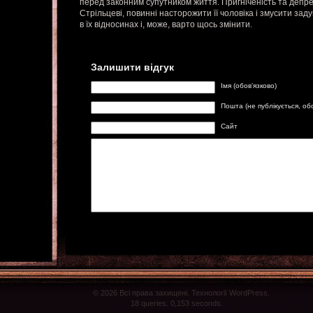
перед законним супутником життя. Пригніченість та депрес
Стрільцеві, повинні насторожити її чоловіка і змусити заду
в їх відносинах і, може, варто щось змінити.
Залишити відгук
Імя (обов'язково)
Пошта (не публікується, об
Сайт
© 2026 Всі права захищені. Технології WordPress.
18 queries. 0,153 seconds.