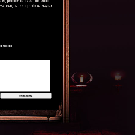
ія, раніше не властиві жінці-
матися, чи все протікає гладко
ов'язково)