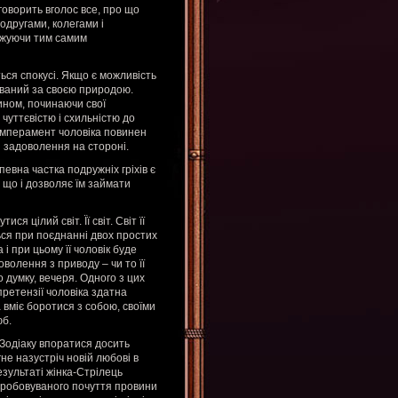
 говорить вголос все, про що
одругами, колегами і
рджуючи тим самим
ься спокусі. Якщо є можливість
ований за своєю природою.
ином, починаючи свої
чуттєвістю і схильністю до
Темперамент чоловіка повинен
и задоволення на стороні.
певна частка подружніх гріхів є
й, що і дозволяє їм займати
 цілий світ. Її світ. Світ її
ться при поєднанні двох простих
і при цьому її чоловік буде
волення з приводу – чи то її
 думку, вечеря. Одного з цих
претензії чоловіка здатна
а вміє боротися з собою, своїми
юб.
 Зодіаку впоратися досить
не назустріч новій любові в
езультаті жінка-Стрілець
ипробовуваного почуття провини