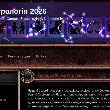
рологія 2026
пи, Сонник, Знаки зодіаку, Значення імені
ка
Регистрация
Войти
Зраджує Жінка Стрілець
Якщо б у фемінізму був знак зодіаку, то дівчата, які борють
я
були б Стрільцями. Яскраві, непримиренні натури не звик
протилежну стать, грати за його правилами. Характеристи
рвня
дуже незалежна, деколи сама нагадує поведінкою тих самих
прагне переграти. Тому Стрілець часто відштовхує партнер