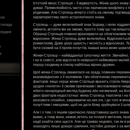
Істотний мінус Стрільця – її відвертість. Жінка цього знаку
думає. Прямолінійність часто стає причиною конфлікту з п
родичами. Але Стрілець вперто стоїть на своєму, підтве
характеристику свого астрологічного знака.
тня
стопада
Стрілець — дуже велелюбний знак Зодіаку, і легко піддают
змінити, встояти він не зможе, просто тому що так влашт
 грудня
Обранці Стрільців повинні враховувати це обов’язковим ч
відносини. Жінка Стрілець дуже волелюбна. Відрізняється 
романтизму. Дуже цінує щирість і чесність у відносинах. 
о
бути схожий на її прояв почуттів, інакше вона може шукат
я
Жінки-Стрільці – найвідданіші супутниці життя. Звичайно, 
і на їх совісті, але відсоток їх невірності неймовірно мали
першу сходинку в списку найбільш вірних дружин.
Щоб жінка-Стрілець зважилася на зраду, повинен перекинутися
взаємовідносин з її чоловіком. І він обов’язково перекине
факторів: якщо серце жінки-Стрільця вразить стріла Амура 
щодня «пиляти» її своїми причіпками і висловлювати невдо
нібито ненарядный вигляд будинку або несмачний, на його
двох факторів недостатньо: жінка Стрілець терпляча і на 
реагувати спокійно, закриваючи на них очі, і до того ж вон
почуттями і емоціями, щоб не дати йому зруйнувати її шл
Але і з тим, і з іншим одночасно представниці цього знака
важко, а тому вона, немов летить на полум’я метелик, праг
надії знайти своє щастя. Але це триває недовго, так як в р
знаходить лише докори сумління, постійні докори з-за в