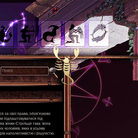
ся за свої права, обов’язково
ли підлаштовуватися під
ка жінки-Стрільця така: вона
 чоловіків, яких в усьому
ів наполегливістю і рішучістю.