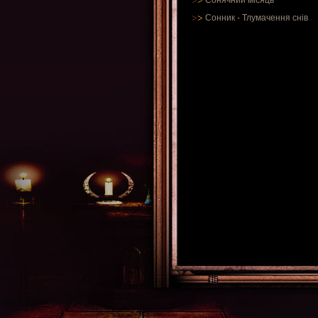
Сонячний місяць
Сонник
-
Тлумачення снів