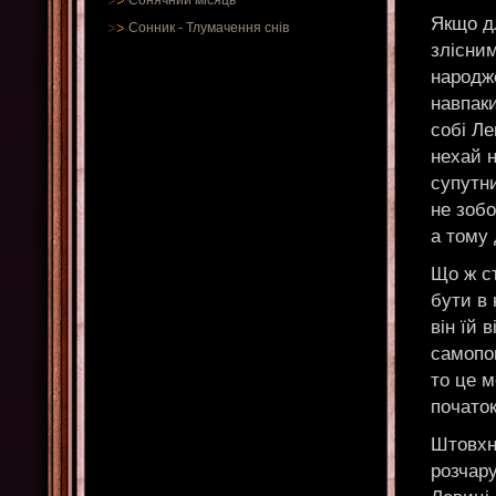
Сонячний місяць
Якщо дл
Сонник
-
Тлумачення снів
злісним
народже
навпаки
собі Ле
нехай н
супутни
не зобо
а тому
Що ж с
бути в 
він їй 
самопо
то це м
почато
Штовхн
розчар