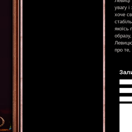
Левиці 
увагу 
хоче св
стабіль
якоїсь 
образу
Левицю
про те,
Зал