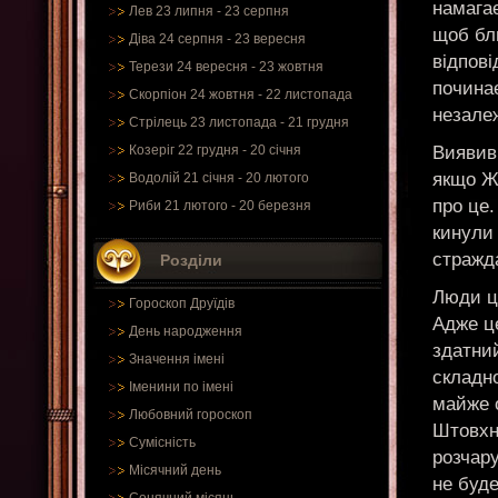
намагає
Лев 23 липня - 23 серпня
щоб бл
Діва 24 серпня - 23 вересня
відпові
Терези 24 вересня - 23 жовтня
починає
Скорпіон 24 жовтня - 22 листопада
незале
Стрілець 23 листопада - 21 грудня
Виявивш
Козеріг 22 грудня - 20 січня
якщо Жі
Водолій 21 січня - 20 лютого
про це.
Риби 21 лютого - 20 березня
кинули 
стражда
Розділи
Люди ць
Гороскоп Друїдів
Адже ц
День народження
здатний
Значення імені
складно
Іменини по імені
майже о
Любовний гороскоп
Штовхн
Сумісність
розчару
Місячний день
не буде