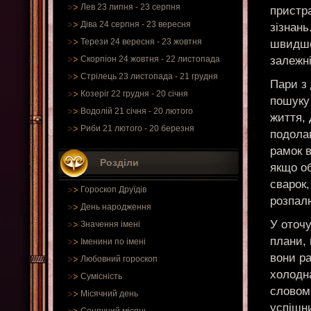
Лев 23 липня - 23 серпня
пристра
Діва 24 серпня - 23 вересня
зізнан
Терези 24 вересня - 23 жовтня
швидше
залежні
Скорпіон 24 жовтня - 22 листопада
Стрілець 23 листопада - 21 грудня
Пари з 
Козеріг 22 грудня - 20 січня
пошуку
Водолій 21 січня - 20 лютого
життя, 
Риби 21 лютого - 20 березня
подолав
рамок в
Розділи
якщо об
сварок
Гороскоп Друїдів
розпал
День народження
У оточ
Значення імені
плани, 
Іменини по імені
вони ра
Любовний гороскоп
холодн
Сумісність
словом.
Місячний день
успішни