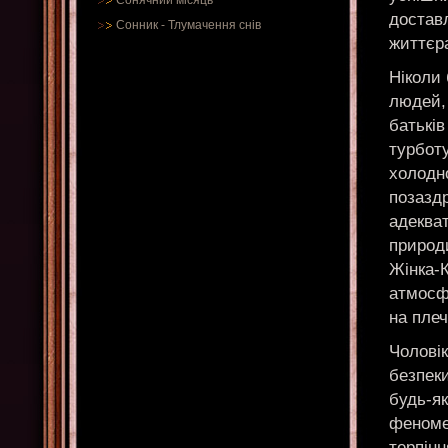
Сонячний місяць
достав
Сонник
-
Тлумачення снів
життєр
Ніколи 
людей, 
батьків
турботу
холодно
позаздр
адекват
природ
Жінка-
атмосф
на плеч
Чоловік
безпеки
будь-як
феноме
терпінн