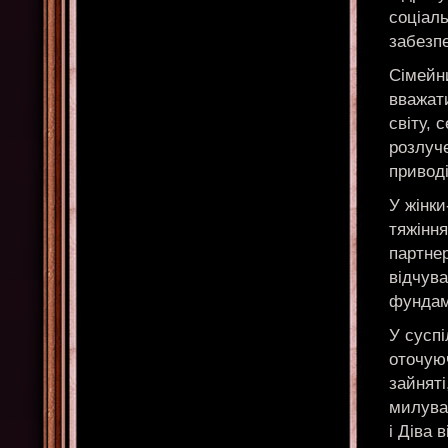
соціаль
забезпе
Сімейни
вважат
світу, 
розлуче
приводі
У жінки
тяжіння
партнер
відчува
фундаме
У суспі
оточую
зайняті
милуват
і Діва 