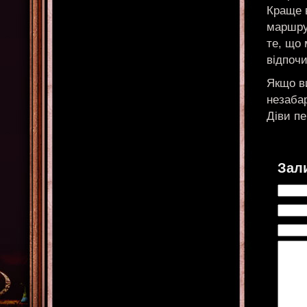
Краще в
маршрут
те, що 
відпоч
Якщо ви
незабар
Діви пе
Зал