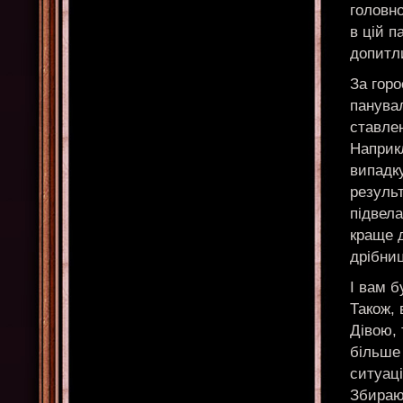
головно
в цій п
допитл
За горо
панувал
ставлен
Наприкл
випадку
результ
підвела
краще д
дрібниц
І вам б
Також,
Дівою, 
більше 
ситуаці
Збираюч