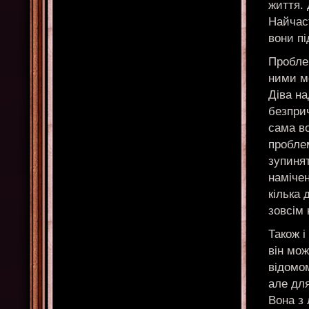
життя. 
Найчаст
вони пі
Проблем
ними мо
Діва на
безприч
сама в
проблем
зупинят
намічен
кілька 
зовсім 
Також і
він мож
відомом
але для
Вона з 