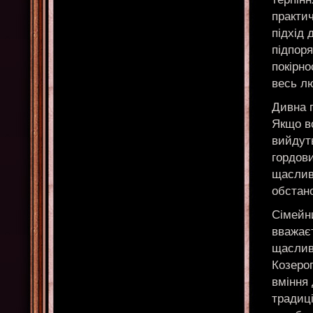
практич
підхід 
підпоря
покірно
весь лю
Дивна п
Якщо во
вийдуть
гордови
щаслив
обстано
Сімейни
вважає
щасливи
Козерог
вміння 
традиці