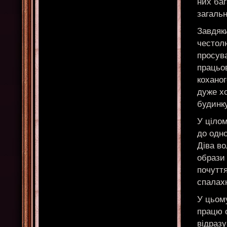
них ба
загальн
Завдяки
честол
просува
працьов
коханог
дуже х
будинку
У цілом
до одно
Діва во
образи 
почутт
спалахн
У цьом
працю о
відразу