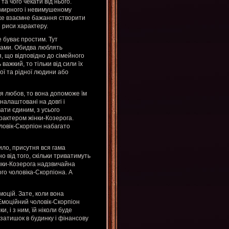
а чого чекати від нього.
о мирного і невимушеному
оже взаємне бажання створити
і риси характеру.
е буває простим. Тут
рами. Обидва люблять
, що відповідно до сімейного
ажкий, то тільки від сили їх
ої та рідної людини або
я любов, то вона допоможе їм
налаштовані на довгі і
ати єдиним, з усього
рактером жінки-Козерога.
ловік-Скорпіон набагато
ило, присутня вся гама
о від того, скільки триватимуть
інки-Козерога надзвичайна
ого чоловіка-Скорпіона. А
моцій. Зате, коли вона
 Емоційний чоловік-Скорпіон
, і з ним, їй ніколи буде
 затишок в будинку і фінансову