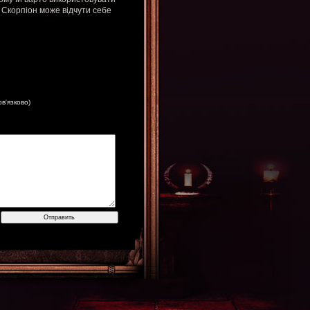
и Скорпіон може відчути себе
ов'язково)