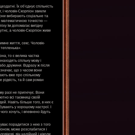
ездатні. Їх об’єднує спільність
г, і чоловік-Скорпіон звикли
они вибирають соціальне та
ою математичною точністю —
піху їм допомагає вигідну
утнє, а чоловік-Скорпіон живе
имне життя, секс. Чоловік-
е тепленька».
на, то є велика частка
находять спільну мову і
або дружини. Відразу ж після
значає, що з часом вони
мають вже про спільному
не рідкість, та й сам роман
ому разі не пригнічує. Вони
тно всі таємниці своїй
ей. Навіть більше того, в них є
бувають у хорошому настрої. І
 чого хочуть, і впевнено йдуть
абуває порадитися з нею з того
піоном, може розслабитися і
вікові, він надійний і ніколи