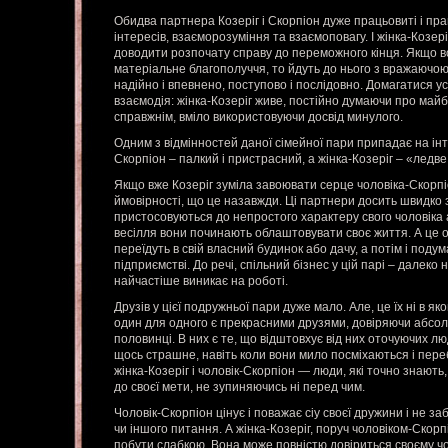
Обидва партнера Козеріг і Скорпіон дуже працьовиті і прац
інтересів, взаєморозуміння та взаємоповагу. І жінка-Козері
доводити розпочату справу до переможного кінця. Якщо в
матеріальне благополуччя, то йдуть до нього з вражаюч
надійно і впевнено, поступово і послідовно. Домагатися ус
взаємодія: жінка-Козеріг живе, постійно думаючи про майб
справжнім, вміло використовуючи досвід минулого.
Одним з відмінностей даної сімейної пари припадає на інт
Скорпіон – палкий і пристрасний, а жінка-Козеріг – «ледв
Якщо вже Козеріг зуміла завоювати серце чоловіка-Скорпіо
ймовірності, що це назавжди. Ці партнери досить швидко з
пристосовуються до непростого характеру свого чоловіка 
весілля вони починають облаштовувати своє життя. А це о
переїдуть в свій власний будинок або дачу, а потім і поду
підприємстві. До речі, спільний бізнес у цій парі – далеко 
найчастіше виникає на роботі.
Друзів у цієї подружньої пари дуже мало. Але, це їх ні в як
один для одного є прекрасними друзями, довіряючи абсолю
половинці. В них є те, що відштовхує від них оточуючих люд
щось страшне, навіть коли вони мило посміхаються і пере
жінка-Козеріг і чоловік-Скорпіон — люди, які точно знають,
до своєї мети, не зупиняючись ні перед чим.
Чоловік-Скорпіон цінує і поважає сіу своєї дружини і не з
чи іншого питання. А жінка-Козеріг, поруч чоловіком-Скор
побути слабкою. Вона може повністю довіриться своєму чоло