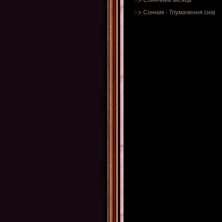
Сонячний місяць
Сонник
-
Тлумачення снів