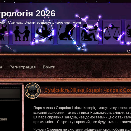
рологія 2026
пи, Сонник, Знаки зодіаку, Значення імені
ка
Регистрация
Войти
Сумісність Жінка Козеріг Чоловік Ск
Пара чоловік Скорпіон і жінка Козеріг, зможуть всупереч в
я
щасливі відносини, так як в і риси їх характерів, скільки, ст
ця пара справжня загадка, невідомої таємницею є так само 
рвня
прихильність. Секрет тут простий, все будується на взаєм
Чоловік Скорпіон не схильний афішувати свої любовні відн