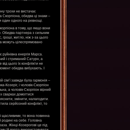
ону трохи не вистачає
а Скорпіона, обидва ці знаки –
и один одного на ревнощі.
Скорпіона в тому, що якщо вони
. Обидва партнера з сильним
 гроші, житло, ніж з-за цього
два можуть цілеспрямовано
є руйнівна енергія Марса.
чий і стриманий Сатурн, а
 від цього їх конфлікти не
момент обидва вибухають. І
ій сім’ї завжди була гармонія –
ка-Козеріг, і чоловік-Скорпіон
ьна, а чоловік-Скорпіон вірний
их сварках домогтися
ояснити, змінити, налагодити.
тила серйозний конфлікт, то
 і щасливими, то вона повинна
й родині на себе. Головна
аза. Жінці-Козерогові це під
Тому їй варто використовувати