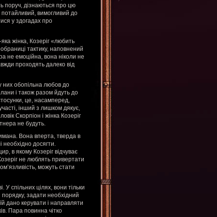
ть поруч, дізнаються про цю
он потайливий, вимогливий до
тися у здогадах про
-яка жінка, Козеріг «любить
ї обраниці тактику, наповнений
ра не емоційна, вона ніколи не
авжди проходять далеко від
у них обопільна любов до
лани і також разом йдуть до
стосунки, це, насамперед,
часті, інший з лишком дякує,
овік Скорпіон і жінка Козеріг
ртнера не будуть.
римана. Вона вперта, тверда в
лі необхідно досягти.
ир, в якому Козеріг відчуває
 Козеріг не люблять привертати
ом’язливість, можуть стати
. У спільних цілях, вони тільки
і порядку, задати необхідний
 їй дано керувати і направляти
ів. Пара повинна чітко