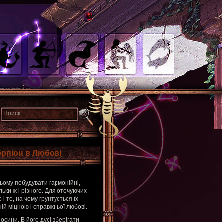
орпіон в Любові
сьому побудувати гармонійні,
ільки ж і різного. Для оточуючих
і те, на чому грунтується їх
ній міцною і справжньої любові.
осини. В його дусі зберігати