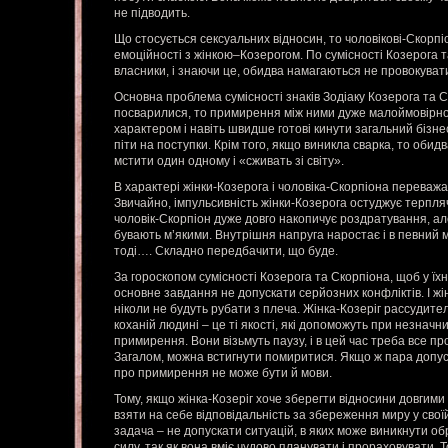
не підводить.
Що стосується сексуальних відносин, то чоловікові-Скорпі
емоційності з жінкою–Козерогом. По сумісності Козерога т
власники, і знаючи це, обидва намагаються не провокуват
Основна проблема сумісності знаків Зодіаку Козерога та 
посварилися, то примирення між ними дуже малоймовірно
характером і навіть швидше готові кинути загальний бізнес,
піти на поступки. Крім того, якщо виникла сварка, то оби
мстити один одному і «сживать зі світу».
В характері жінки-Козерога і чоловіка-Скорпіона переважа
Звичайно, імпульсивність жінки-Козерога остуджує терпля
чоловік-Скорпіон дуже довго накопичує роздратування, але
бувають м’якими. Внутрішня напруга наростає і в певний 
тоді…. Складно передбачити, що буде.
За гороскопом сумісності Козерога та Скорпіона, щоб у їхн
основне завдання не допускати серйозних конфліктів. І жін
ніколи не будуть рубати з плеча. Жінка-Козеріг рассудител
коханій людині – це ті якості, які допоможуть при незначн
примирення. Вони візьмуть паузу, і в цей час треба все пр
Загалом, можна встигнути помиритися. Якщо ж пара допус
про примирення не може бути й мови.
Тому, якщо жінка-Козеріг хоче зберегти відносини довгими
взяти на себе відповідальність за збереження миру у свої
задача – не допускати ситуацій, в яких може виникнути обр
силу, так як вона вміє чудово планувати і прораховувати. 