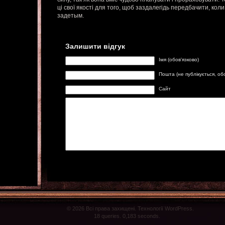
ці свої якості для того, щоб заздалегідь передбачити, кол
задетым.
Залишити відгук
Імя (обов'язково)
Пошта (не публікується, об
Сайт
© 2026 Всі права захищені. Технології WordPress.
18 queries. 0,183 seconds.