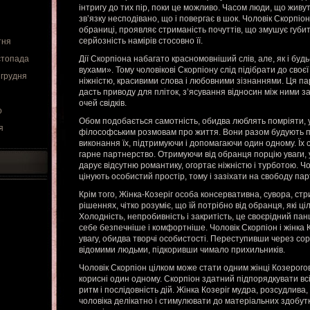
інтригу до тих пір, поки це можливо. Часом люди, що живу
зв’язку несподівано, що і повергає в шок. Чоловік Скорпі
обраниці, проявляє стриманість почуттів, що змушує губи
серйозність намірів стосовно її.
тня
стопада
Дії Скорпіона набагато красномовніший слів, але, як і будь
вухами». Тому чоловікові Скорпіону слід підібрати до своє
 грудня
ніжністю, красивими слова і любовними зізнаннями. Ця па
дасть приводу для пліток, з’ясування відносин між ними з
очей свідків.
о
Обом подобається самотність, обидва люблять помріяти, 
я
філософським розмовам про життя. Вони разом будують п
виконання їх, підтримуючи і допомагаючи один одному. Їх 
гарне партнерство. Отримуючи від обранця порцію уваги, у
дарує відсутню романтику, огортає ніжністю і турботою. Чол
цінують особистий простір, тому і зазіхати на свободу па
Крім того, Жінка-Козеріг особа консервативна, сувора, ст
рішеннях, чітко розуміє, що їй потрібно від обранця, які ці
Холодність, непробивність і закритість, це своєрідний панц
себе безпечніше і комфортніше. Чоловік Скорпіон і жінка
увагу, обидва творчі особистості. Переступивши через сор
відомими людьми, підкоривши чимало прихильників.
Чоловік Скорпіон цілком може стати одним жінці Козерогові
корисні один одному. Скорпіон здатний підпорядкувати вс
ритм і послідовність дій. Жінка Козеріг мудра, розсудлива,
чоловіка делікатно і стимулювати до матеріальних здобутк