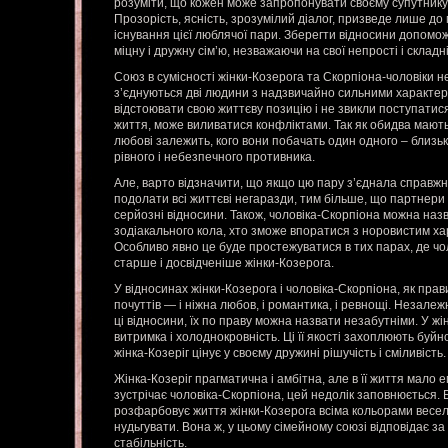
розуміти, що кожен може запропонувати своєму супутнику т
Прозорість, ясність, зрозумілий діалог, призведе лише д
існування цієї люблячої пари. Зберегти відносини допом
міцну і дружну сім’ю, незважаючи на свої непрості і складн
Союз в сумісності жінки-Козерога та Скорпіона-чоловіки н
з’єднуються дві людини з надзвичайно сильними характе
відстоювати свою життєву позицію і не звикли поступатися
життя, може виливатися конфліктами. Так як обидва мають в
любові залежить, кого вони побачать один одного – близьк
рівного і небезпечного противника.
Але, варто відзначити, що якщо цю пару з’єднала справжн
подолати всі життєві негаразди, тим більше, що партнери 
серйозні відносини. Також, чоловіка-Скорпіона можна назв
зодіакального кола, хто зможе впоратися з норовистим ха
Особливо явно це буде простежуватися в тих парах, де чо
старше і досвідченіше жінки-Козерога.
У відносинах жінки-Козерога і чоловіка-Скорпіона, як прав
почуттів — і ніжна любов, і романтика, і ревнощі. Незалежн
ці відносини, їх по праву можна назвати незабутніми. У ж
витримка і холоднокровність. Ці її якості захоплюють буйн
жінка-Козеріг цінує у своєму дружині рішучість і сміливість.
Жінка-Козеріг прагматична і амбітна, але в її життя мало е
зустрічає чоловіка-Скорпіона, цей недолік заповнюється.
розфарбовує життя жінки-Козерога всіма кольорами веселки
нудьгувати. Вона ж, у цьому сімейному союзі відповідає за
стабільність.