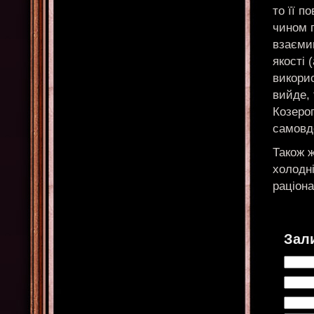
то її п
чином п
взаємин
якості 
викорис
вийде, 
Козерог
самовд
Також ж
холодні
раціона
Зал