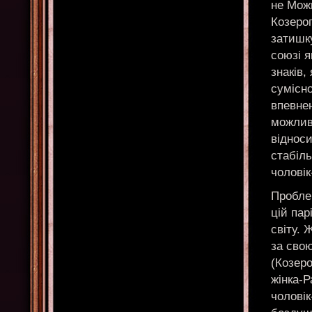
не Можн
Козерог
затишку
союзі я
знаків,
сумісно
впевнен
можливі
відноси
стабіль
чоловік
Проблем
цій пар
світу. 
за свою
(Козеро
жінка-Р
чоловік