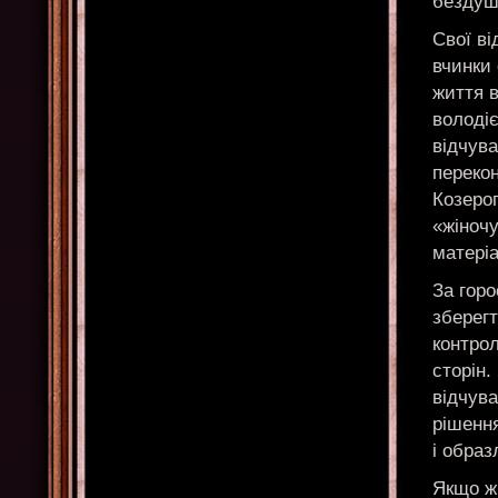
бездуш
Свої в
вчинки 
життя в
володіє
відчува
перекон
Козерог
«жіночу
матеріа
За горо
зберегт
контрол
сторін.
відчува
рішення
і образ
Якщо жі