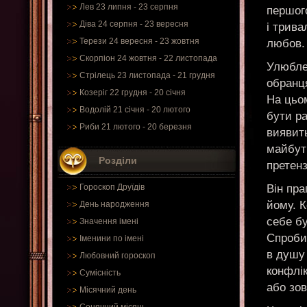
Лев 23 липня - 23 серпня
першог
Діва 24 серпня - 23 вересня
і трива
Терези 24 вересня - 23 жовтня
любов.
Скорпіон 24 жовтня - 22 листопада
Улюбле
Стрілець 23 листопада - 21 грудня
обранця
Козеріг 22 грудня - 20 січня
На цьом
Водолій 21 січня - 20 лютого
бути ра
Риби 21 лютого - 20 березня
виявить
майбутн
Розділи
претенз
Він пра
Гороскоп Друїдів
йому. К
День народження
себе бу
Значення імені
Спроби 
Іменини по імені
в душу
Любовний гороскоп
конфлі
Сумісність
або зов
Місячний день