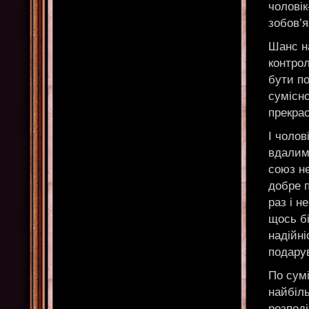
чоловік
зобов’я
Шанс на
контро
бути п
сумісно
прекра
І чолов
вдалим
союз н
добре 
раз і н
щось бі
надійні
подару
По сумі
найбіль
розподі