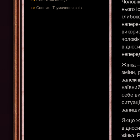
Сонячний місяць
Чоловік
Сонник
-
Тлумачення снів
нього і
глибок
наперек
викорис
чоловік
відноси
неперед
Жінка –
зміни, 
залежні
наївний
себе в
ситуаці
залишит
Якщо жі
відноси
жінка–Р