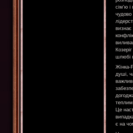
сім’ю і
чудово 
лідерст
визнає 
конфлік
вилива
Козеріг
шлюбі 
Жінка-
душі, ч
важливо
забезп
догоджа
теплими
Це наст
випадк
є на чо