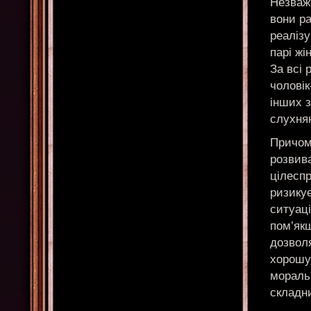
Незважа
вони р
реалізу
парі жі
За всі 
чоловік
інших з
слухнян
Причому
розвива
цілеспр
ризикує
ситуаці
пом’якш
дозволя
хорошу
моральн
складни