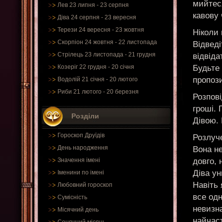
мийтеся
Лев 23 липня - 23 серпня
кавову 
Діва 24 серпня - 23 вересня
Терези 24 вересня - 23 жовтня
Ніколи 
Скорпіон 24 жовтня - 22 листопада
Відведі
Стрілець 23 листопада - 21 грудня
відвіда
Будьте 
Козеріг 22 грудня - 20 січня
пропози
Водолій 21 січня - 20 лютого
Риби 21 лютого - 20 березня
Розпові
гроші. 
Розділи
Дівою. 
Гороскоп Друїдів
Розлуче
День народження
Вона не
довго, 
Значення імені
Діва ун
Іменини по імені
Навіть
Любовний гороскоп
все одн
Сумісність
невизн
Місячний день
найчаст