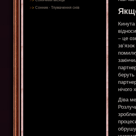
Сонячний місяць
Сонник
-
Тлумачення снів
Якщ
Кинута 
відноси
– це оз
зв’язок
помилку
закінч
партнер
беруть 
партнер
нічого 
Діва м
Розлучи
зробле
процеси
обрушу