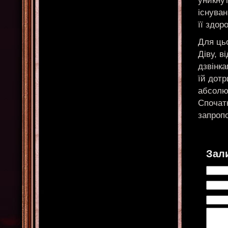
уникнут
існува
її здоро
Для ць
Діву, в
дзвінк
їй дотр
абсолют
Спочатк
запроп
Зал