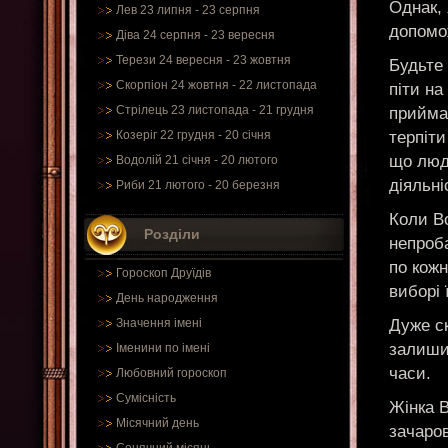
Однак, 
Лев 23 липня - 23 серпня
допомо
Діва 24 серпня - 23 вересня
Терези 24 вересня - 23 жовтня
Будьте 
Скорпіон 24 жовтня - 22 листопада
піти на
Стрілець 23 листопада - 21 грудня
приймай
терпіти
Козеріг 22 грудня - 20 січня
що люд
Водолій 21 січня - 20 лютого
діяльні
Риби 21 лютого - 20 березня
Коли Во
Розділи
непроб
по кож
Гороскоп Друїдів
виборі 
День народження
Дуже с
Значення імені
залишив
Іменини по імені
часи.
Любовний гороскоп
Сумісність
Жінка 
Місячний день
зачаров