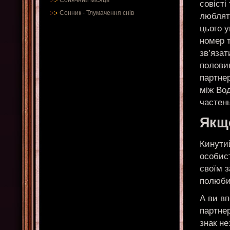
Сонячний місяць
совісті
Сонник
-
Тлумачення снів
люблят
цього у
номер т
зв’язат
половин
партнер
між Во
частен
Якщ
Кинути
особист
своїм з
полюби
А ви вп
партнер
знак не