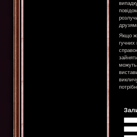
випадку
повідо
розлуч
друзями
Якщо ж 
гучних 
справо
зайняти
можуть 
вистави
викличу
потрібн
Зал