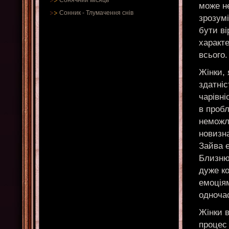
Сонячний місяць
може н
Сонник
-
Тлумачення снів
зрозумі
бути ві
характе
всього.
Жінки, 
здатніс
чарівні
в пробл
неможл
новизна
Зайва 
Близнюк
дуже ко
емоціям
одночас
Жінки 
процес