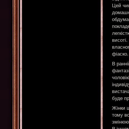
Цей чин
домашні
обдуман
покладе
легкіс
висоті.
власно
фіаско.
В ранні
фантазі
чоловік
індивід
вистача
буде п
Жінки ц
тому во
змінюю
В іншом