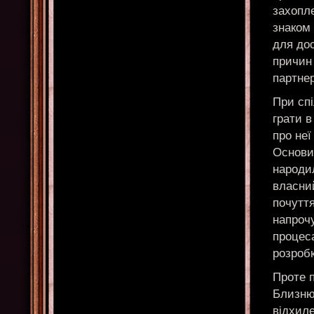
захопле
знаком
для до
причин
партнер
При сп
грати в
про неї
Основи 
народи
власни
почуття
напроч
процес
розроб
Проте п
Близню
відхиле