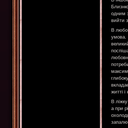
Близнюк
одним 
вийти з
В любов
умова. 
великий
поспіша
любовни
потреби
максим
глибоку
вкладає
житті і
В ліжку
а при 
охолоди
запалює