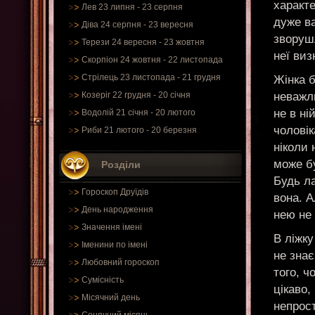
характе
Лев 23 липня - 23 серпня
дуже ва
Діва 24 серпня - 23 вересня
зворушл
Терези 24 вересня - 23 жовтня
неї виз
Скорпіон 24 жовтня - 22 листопада
Стрілець 23 листопада - 21 грудня
Жінка 
неважли
Козеріг 22 грудня - 20 січня
не в ні
Водолій 21 січня - 20 лютого
чоловік
Риби 21 лютого - 20 березня
ніколи 
може б
Розділи
Будь ла
Гороскоп Друїдів
вона. А
День народження
нею не
Значення імені
В ліжку
Іменини по імені
не знає
Любовний гороскоп
того, ч
Сумісність
цікаво,
Місячний день
непрост