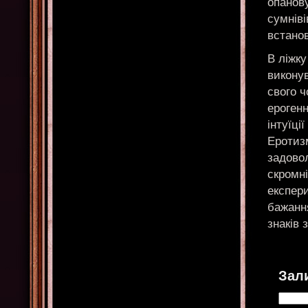
опанову
сумніві
встано
В ліжку
виконув
свого ч
ерогенн
інтуїці
Еротиз
задовол
скромні
експери
бажанн
знаків з
Зал