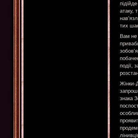
підійде
атаку, 
нав’язл
тих шан
Вам не 
привабл
зобов’
побаче
події, 
розстан
Жінки-Д
запрош
знака З
поспос
особлив
проявит
продемо
лінивці