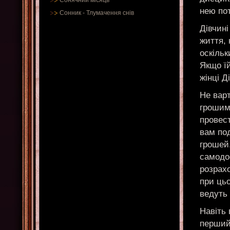
Сонячний місяць
нею пот
Сонник
-
Тлумачення снів
Дівчині
життя, 
оскільк
Якщо їй
жінці Д
Не варт
грошим
провест
вам под
грошей.
самодос
розрахо
при цьо
ведуть
Навіть 
перший 