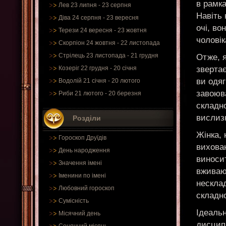
в рамка
Лев 23 липня - 23 серпня
Навіть
Діва 24 серпня - 23 вересня
очі, во
Терези 24 вересня - 23 жовтня
чоловік
Скорпіон 24 жовтня - 22 листопада
Стрілець 23 листопада - 21 грудня
Отже, я
звертає
Козеріг 22 грудня - 20 січня
ви одяг
Водолій 21 січня - 20 лютого
завоюв
Риби 21 лютого - 20 березня
складно
вислиз
Розділи
Жінка, 
Гороскоп Друїдів
вихован
День народження
виносит
Значення імені
вживаю
Іменини по імені
несклад
Любовний гороскоп
складно
Сумісність
Ідеальн
Місячний день
дисципл