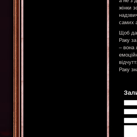
а не з 
жінки з
надзвич
самих а
Щоб дат
Раку з
– вона 
емоційн
відчутт
Раку з
Зал