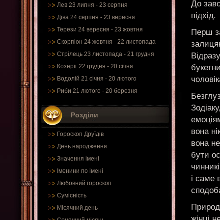
До зав
Лев 23 липня - 23 серпня
підхід.
Діва 24 серпня - 23 вересня
Терези 24 вересня - 23 жовтня
Перш з
Скорпіон 24 жовтня - 22 листопада
залицян
Стрілець 23 листопада - 21 грудня
Відраз
букетни
Козеріг 22 грудня - 20 січня
чоловік
Водолій 21 січня - 20 лютого
Риби 21 лютого - 20 березня
Безглуз
Зодіаку
Розділи
емоціям
вона ні
Гороскоп Друїдів
вона не
День народження
бути о
Значення імені
чинникі
Іменини по імені
і саме 
Любовний гороскоп
сподоба
Сумісність
Природ
Місячний день
жінці н