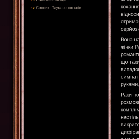
Сонячний місяць
кохання
Сонник
-
Тлумачення снів
відноси
отримає
серйозн
Вона н
жінки Р
романти
що таки
випадок
симпаті
руками,
Раки п
розмови
комплім
настіль
викрито
дифірам