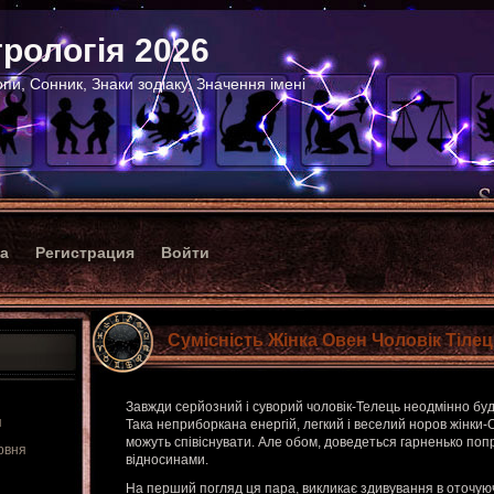
рологія 2026
пи, Сонник, Знаки зодіаку, Значення імені
ка
Регистрация
Войти
Сумісність Жінка Овен Чоловік Тіле
Завжди серйозний і суворий чоловік-Телець неодмінно буд
я
Така неприборкана енергій, легкий і веселий норов жінки-Ов
можуть співіснувати. Але обом, доведеться гарненько по
рвня
відносинами.
На перший погляд ця пара, викликає здивування в оточую