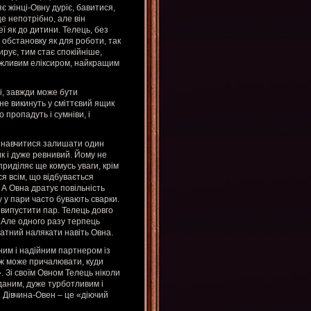
є жінці-Овну дуріє, бавитися,
е непотрібно, але він
ї як до дитини. Телець, без
 обстановку як для роботи, так
ирує, тим стає спокійніше,
важливим еліксиром, найкращим
і, завжди може бути
не викинуть у сміттєвий ящик
 пропадуть і сумніви, і
– навчитися залишати один
к і дуже ревнивий. Йому не
приділяє ще комусь уваги, крім
ся всім, що відбувається
А Овна дратує повільність
 у пари часто бувають сварки.
 випустити пар. Телець довго
. Але одного разу терпець
здатний налякати навіть Овна.
ним і надійним партнером із
 ж може причалювати, куди
». Зі своїм Овном Телець ніколи
дданим, дуже турботливим і
о. Дівчина-Овен – це «діючий