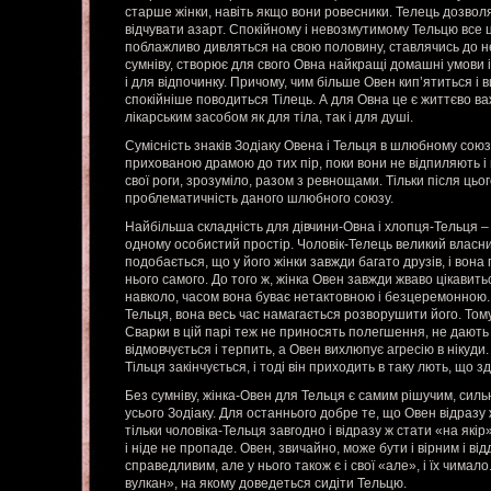
старше жінки, навіть якщо вони ровесники. Телець дозволя
відчувати азарт. Спокійному і невозмутимому Тельцю все ц
поблажливо дивляться на свою половину, ставлячись до не
сумніву, створює для свого Овна найкращі домашні умови і
і для відпочинку. Причому, чим більше Овен кип’ятиться і в
спокійніше поводиться Тілець. А для Овна це є життєво 
лікарським засобом як для тіла, так і для душі.
Сумісність знаків Зодіаку Овена і Тельця в шлюбному союз
прихованою драмою до тих пір, поки вони не відпиляють і 
свої роги, зрозуміло, разом з ревнощами. Тільки після цього
проблематичність даного шлюбного союзу.
Найбільша складність для дівчини-Овна і хлопця-Тельця 
одному особистий простір. Чоловік-Телець великий власни
подобається, що у його жінки завжди багато друзів, і вона 
нього самого. До того ж, жінка Овен завжди жваво цікавить
навколо, часом вона буває нетактовною і безцеремонною. 
Тельця, вона весь час намагається розворушити його. Тому
Сварки в цій парі теж не приносять полегшення, не дають
відмовчується і терпить, а Овен вихлюпує агресію в нікуди
Тільця закінчується, і тоді він приходить в таку лють, що 
Без сумніву, жінка-Овен для Тельця є самим рішучим, силь
усього Зодіаку. Для останнього добре те, що Овен відразу
тільки чоловіка-Тельця завгодно і відразу ж стати «на якір
і ніде не пропаде. Овен, звичайно, може бути і вірним і ві
справедливим, але у нього також є і свої «але», і їх чимал
вулкан», на якому доведеться сидіти Тельцю.