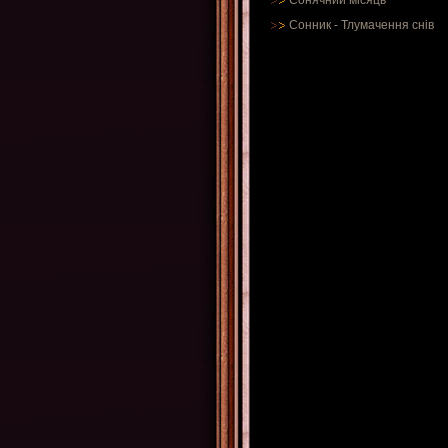
Сонячний місяць
Сонник
-
Тлумачення снів