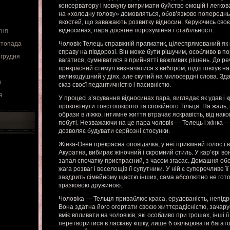
консерватору і мовчуну витримати буйство емоцій і легко
на «холодну голову» домовляться, обов’язково попереднь
якостей, що заважають розвитку відносин. Керуючись сво
відносинах, пара досягне порозуміння і стабільності.
тня
стопада
Чоловік-Телець справжній прагматик, цілеспрямований як н
справу на півдорозі. Він може бути рішучим, особливо в пор
 грудня
вагатися, сумніватися в прийнятті важливих рішень. До реч
прекрасний стимул визначатися з вибором, підштовхує на
великодушний у діях, але скупий на милосердні слова. Зд
о
сказ своєї педантичністю і пасивністю.
я
У процесі з’ясування відносинах пара, виглядає як удав і 
проковтнути товстошкірого та спокійного Тільця. На жаль
образи в ліжко, інтимне життя втрачає яскравість, від на
побуті. Незважаючи на це пара чоловік — Телець і жінка —
дозволяє будувати серйозні стосунки.
Жінка-Овен прекрасна оповідачка, у неї приємний голос і 
Акуратна, вибирає жіночний і скромний стиль. У кар’єрі во
запал спочатку пристрасний, з часом згасає. Домашня обст
жага розваг і веселощів її супутники. У ній є суперечливе її
заздрить сімейному щастю інших, сама абсолютно не гото
зразковою дружиною.
Чоловіка — Тельця приваблює краса, ерудованість, непідр
Вона здатна його огортати своєю життєрадісністю, зачар
вміє впливати на чоловіків, які особливо при грошах, інші ї
перетворитися в ласкаву кішку, лише б окільцювати багато