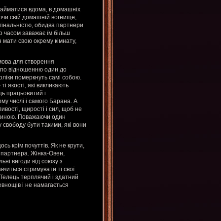
займатися вдома, в домашніх
ючи свій домашній вогнище,
игінальністю, обидва партнери
о часом заважає їм більш
 мати свою окрему кімнату,
мова для створення
ія по відношенню один до
оліки померкнуть самі собою.
ті якості, які викликають
ць працьовитий і
му числі і самого Барана. А
ивості, щирості і сил, щоб не
 спиною. Поважаючи один
 свободу бути такими, які вони
ось крім почуттів. Як не крути,
о партнера. Жінка-Овен,
ьні вигоди від союзу з
вчиться стримувати ті свої
к-Телець терплячий і здатний
евнощів і не намагається