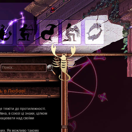
ць в Любові
е тяжіти до протилежності.
на, в союзі ці знаки, цілком
працювати над своїми
чих. Як можливо такому