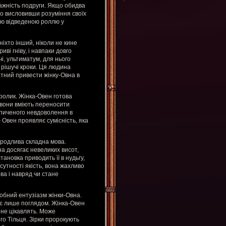
важність подруги. Якщо обидва
о висловивши розуміння своїх
єю відведеною роллю у
іхто інший, ніколи не кине
иві гніву, і навпаки довго
і, ультиматум, для нього
 рішучі кроки. Ця людина
атний привести жінку-Овна в
кролик. Жінка-Овен готова
, вони вміють переносити
копиченого невдоволення в
 Овен проявляє сумісність, яка
вродлива складна мова.
на досягає невеликих висот,
ановка приводить її в нудьгу,
 сутності якість, вона жахливо
ва і навряд чи стане
обний ентузіазм жінки-Овна.
ує лише поглядом. Жінка-Овен
ї не цікавлять. Може
го Тільця. Зірки пророкують