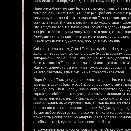
щасливий союз парі, лише давши кожному певну волю, сво
Пара жінка-Овен чоловік-Телець в сумісності має суттєві т
темп роботи. Жінка-Овен з її б’є через край активною ене
вигідному положенні, ніж неквапливий Телець, який при в
встигає за нею. В їх спільного життя це може ставати дж
Овен підганяє Тельця, вимагаючи «всього і відразу» і про
конфлікти. Їхні стосунки можуть тривати довго, тільки як
Фірмовий стиль Тільця — йти до мети повільно, але вірно, 
шанси отримати від нього все, про що тільки мріяла.
Співпрацюючи разом, Овен і Телець в сумісності здатні дос
жаль, їх інтерес один до одного рідко буває взаємним: заз
заворожений вогненної жінкою і робить все, щоб досягти і 
бачить в союзі з Тельцем вигоди і намагається завоювати 
Навіть у гарному союзі між ними немає взаєморозуміння, во
на чому завгодно, але тільки не на схожості характерів.
Пара Овена і Тельця буде щасливою і міцною тільки в том
залишать досить багато особистого простору, стануть в
один одного. Овен і Телець шанобливо ставляться один д
характерів цієї пари є негнучкість і невміння знаходити к
мінімуму кількість спільних справ, вони скорочують і кільк
іншому Телець не контролює Овна, а Овен не намагається 
положення справ не означає, що вони байдужі один до одно
Тільця любов зберігається на все життя. Крім того, вони
приносить в союз потрібну енергію і пара досягає більшог
стабільність і відсутність фінансових проблем.
В гармонійній парі чоловіка-Тельця і жінки-Овна з боку мо