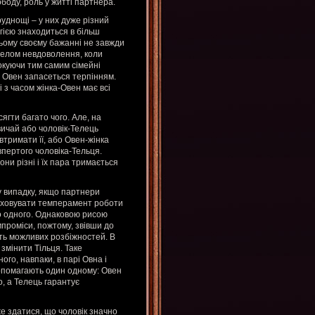
боду, роль у житті партнера.
руднощі – у них дуже різний
ргією знаходиться в більш
сьому своєму бажанні не завжди
ерелом невдоволення, коли
вокуючи тим самим сімейні
що Овен запасеться терпінням.
і з часом жінка-Овен має всі
ягти багато чого. Але, на
вичай або чоловік-Телець
втримати її, або Овен-жінка
впертого чоловіка-Тельця.
ни різні і їх пара тримається
у випадку, якщо партнери
раховувати темперамент роботи
о одного. Однаковою рисою
омпроміси, пожтому, звівши до
ість можливих розбіжностей. В
змінити Тільця. Таке
го, навпаки, в парі Овна і
 допомагають один одному: Овен
о, а Телець гарантує
же здатися, що чоловік значно