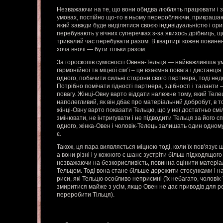
Незважаючи на те, що вони обидва люблять працювати і 
умовах, постійно що-то в ньому переробляючи, прикраша
який завжди буде виділятися своєю індивідуальністю і ор
перебувають у вічних суперечках з-за якихось дрібниць, щ
тривалий час перебувати разом. В квартирі кожен повинен
хоча вночі — бути тільки разом.
За гороскопів сумісності Овена-Тельця — найважливіша у
гармонійної та міцної сім’ї – це взаємна повага і дистанц
одного, побачити сильні сторони свого партнера, тоді нед
Потрібно помічати гідності партнера, здібності і таланти – 
повагу. Жінці-Овну варто віддати належне тому, який Теле
наполегливий, як він дбає про матеріальний добробут, в то
жінці-Овну варто показати Тельцю, що у неї достатньо сміл
змінювати, не інтригувати і не підводити Тельця за його
одного, жінка-Овен і чоловік-Телець залишать один одному
є.
Також, ця пара виявляється міцною тоді, коли їх пов’язує щ
а вони різні і у кожного є шанс зустріти більш підходящог
незважаючи на безкорисливість, повинна оцінити матеріал
Тельцем. Тоді вона стане більше дорожити стосунками і на
риси, які Тельцю особливо неприємні (їх небагато, чолові
змиритися майже з усім, якщо Овен не дає приводів для р
переробити Тільця).