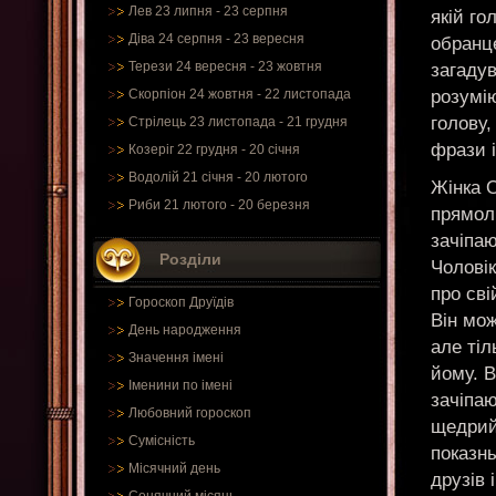
Лев 23 липня - 23 серпня
якій го
Діва 24 серпня - 23 вересня
обранце
Терези 24 вересня - 23 жовтня
загаду
розумію
Скорпіон 24 жовтня - 22 листопада
голову,
Стрілець 23 листопада - 21 грудня
фрази і
Козеріг 22 грудня - 20 січня
Водолій 21 січня - 20 лютого
Жінка О
Риби 21 лютого - 20 березня
прямолі
зачіпаю
Розділи
Чолові
про сві
Гороскоп Друїдів
Він мо
День народження
але тіл
Значення імені
йому. В
Іменини по імені
зачіпаю
Любовний гороскоп
щедрий,
Сумісність
показны
Місячний день
друзів 