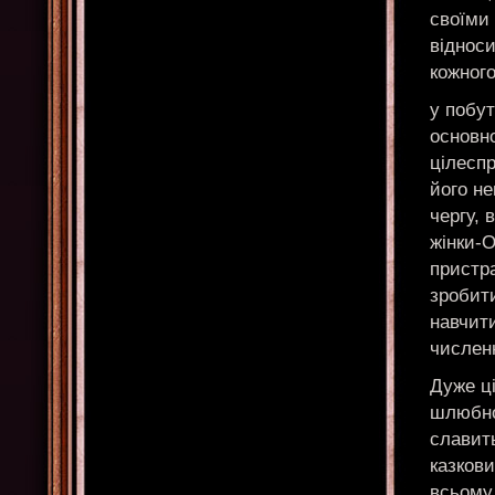
своїми 
відноси
кожного
у побут
основно
цілеспр
його не
чергу,
жінки-О
пристра
зробит
навчит
численн
Дуже ці
шлюбно
славит
казков
всьому 