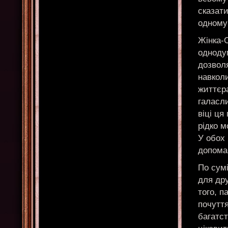
сказати
одному
Жінка-О
однодум
дозволя
навколи
життєра
галасли
віці ця
рідко м
У обох 
допомаг
По сумі
для дру
того, п
почуття
багатс