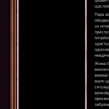
цікавит
щаслив
Пара жі
обидва 
за потр
прислух
потріб
здаєтьс
одноча
невдячн
Жінка-О
виключн
вважаєт
мало ці
ситуаці
врахову
приємну
забуває