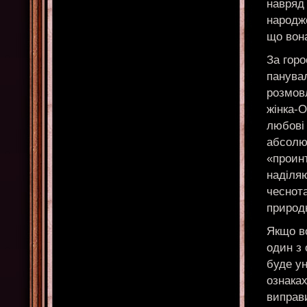
навряд 
народже
що вон
За горо
панувал
розмовл
жінка-О
любові 
абсолю
«проин
наділя
чеснота
природ
Якщо в
один з
буде ун
ознаках
виправи