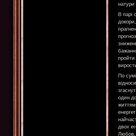
натури 
В парі 
докори,
прагнен
прогноз
зниженн
бажанн
пройти
вирост
По сумі
відноси
згаснут
один до
життям.
енерге
найчаст
двох ег
Любов, 