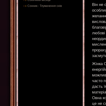
Сонячний місяць
Він не 
Сонник
-
Тлумачення снів
особлив
желанне
вислов
благові
любові 
неорди
мислен
прорах
засмут
Жінка О
енергій
можливо
часто п
дасть ї
матері
Овна к
це не с