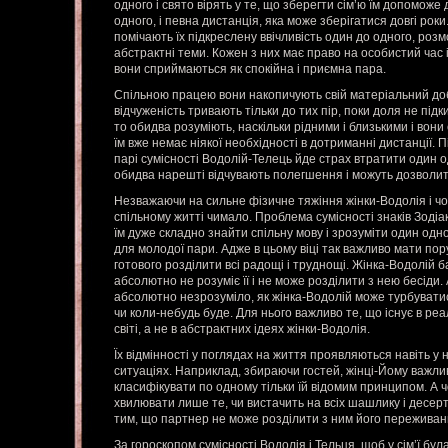
одного і свято вірять у те, що зберегти сім’ю їм допомож
одного, і певна дистанція, яка може зберігатися довгі рок
помічають їх підкреслену ввічливість один до одного, ро
абстрактні теми. Кожен з них має право на особистий час і
вони сприймаються як спокійна і приємна пара.
Спільною працею вони накопичують свій матеріальний добр
відчуженість тривають тільки до тих пір, поки доля не підк
то обидва розуміють, наскільки рідними і близькими і вони 
їм вже немає ніякої необхідності в дотриманні дистанції. 
парі сумісності Водолій-Телець йде страх втратити один о
обидва нарешті відчувають полегшення і можуть дозволит
Незважаючи на сильне фізичне тяжіння жінки-Водолія і чол
спільному житті чимало. Проблема сумісності знаків Зодіак
їм дуже складно знайти спільну мову і зрозуміти один одн
для молодої пари. Адже в цьому віці так важливо мати пор
готового розділити всі радощі і труднощі. Жінка-Водолій б
абсолютно не розуміє її і не може розділити з нею бесіди.
абсолютно незрозуміло, як жінка-Водолій може турбуватися
чи коли-небудь буде. Для нього важливо те, що існує в ре
світі, а не в абстрактних ідеях жінки-Водолія.
Їх відмінності у поглядах на життя проявляються навіть у
ситуаціях. Наприклад, збираючи гостей, жінці-Йому важли
класифікувати по одному тільки їй відомим принципом. А 
хвилювати лише те, чи вистачить на всіх шашлику і десер
тим, що партнер не може розділити з ним його переживань
За гороскопом сумісності Водолія і Тельця, щоб у сім’ї бу