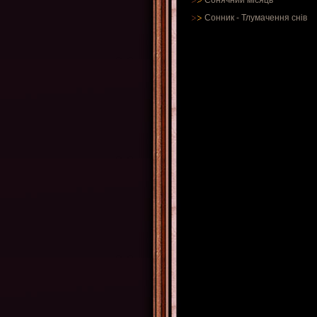
Сонячний місяць
Сонник
-
Тлумачення снів