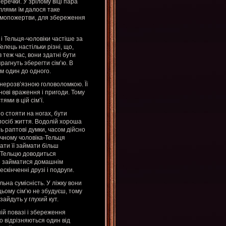
еречки. У зрілому віці пара
ллями їм далося таке
самопожертви, для збереження
і Тельця-чоловіки частіше за
елець настільки різні, що,
в теж час, вони здатні бути
агнуть зберегти сім’ю. В
ям один до одного.
нерозв’язною головоломкою. Її
 нові враження і пригоди. Тому
ями в цій сім’ї.
но стояти на ногах, бути
посіб життя. Водолій хороша
ть раптові думки, часом дійсно
тичному чоловіка-Тельця
ати її займати більш
і-Тельцю доводиться
че займатися домашнім
скінченні друзі і подруги.
ьна сумісність. У ліжку вони
 цьому сім’ю не збудуєш, тому
зайдуть у глухий кут.
ій повазі і збереження
 відрізняються один від