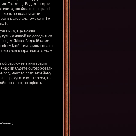
ками. Так, жінці-Водолію варто
атизм, адже багато прекрасні
-Телець не подарував їм
ся в матеріальному світі. І от
льше.
руч з ним, і це можна
 куті. Зазвичай це доводиться
Тельцем. Жінка-Водолій може
 світом ідей, тим самим вона не
 чоловікові впоратися з важким
е обговорюйте з ним зовсім
, якщо ви будете обговорювати
риклад, можете пояснити йому
не врахувати їх інтереси, то
найголовніше, не оцінять
ов'язково)