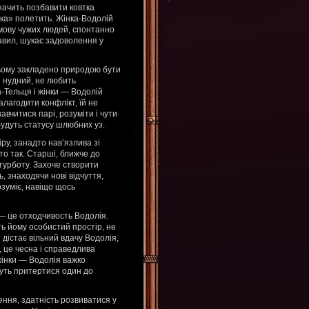
значить позбавити ковтка
шка» полетить. Жінка-Водолій
озмову чужих людей, спонтанно
авил, шукає задоволення у
 ньому закладено природою бути
н нудний, не любить
а-Тельця і жінки — Водолій
алагодити конфлікт, їй не
авчитися парі, розуміти і чути
будуть статусу шлюбних уз.
ру, занадто нав’язлива зі
то так. Старші, ближче до
турботу. Захоче створити
ь, знаходячи нові відчуття,
зуміє, навіщо щось
 — це отходчивость Водолія.
ть йому особистий простір, не
 дістає вільний вдачу Водолія,
, це чесна і справедлива
 жінки — Водолія важко
жуть притертися один до
ння, здатність розвиватися у