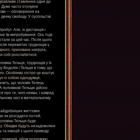
е дбайливе ставлення одне до
и. Дуже часто оточуючі
змови — обговорення на
 деяку свободу. У суспільстві
обут. Але, їх дистанція і
ине їм випробування. Ось тоді-
стали за цей час. Після цього
Після пережитих труднощів у
дного, приховане напруга,
и собі розслабитися.
овіка-Тельця, труднощів у їх
у Водолія і Тельця в тому, що
ого. Особливо гостро це коштує
уч із собою однодумця,
ачить, що чоловік-Телець
 А чоловікові-Тельцю дійсно
 про те, чого немає, і навряд
альному часі в матеріальному
 найдрібніших життєвих
во як розсадити гостей,
чоловіка-Тельця буде
ту. Обидва будуть незадоволені
 та емоцій з цього приводу.
ла гармонія, обом подружжю