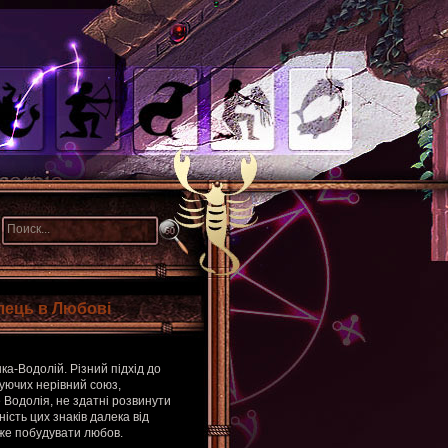
ілець в Любові
нка-Водолій. Різний підхід до
уючих нерівний союз,
 Водолія, не здатні розвинути
ність цих знаків далека від
оже побудувати любов.