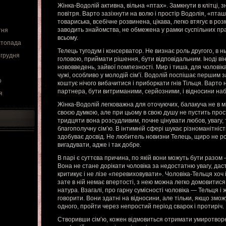
Жінка-Водолій активна, вільна «птах». Замкнути в клітці, 
повітря. Варто зазіхнути на волю і простір Водолія, «пта
товариська, всебічне розвинена, цікава, легко втягує в р
заводить знайомства, не обмежена у рамки суспільних пр
тня
всьому.
стопада
Телець тугодум і консерватор. Не визнає роль другого, в
 грудня
головою, приймати рішення, бути відповідальним. Іноді ві
нововведень, зайвої помпезності. Мир і тиша, для чоловік
чужі, особливо у молодій сім’ї. Водолій поспішає першим з
о
коштує нічого вибачитися і приборкати гнів Тільця. Варто н
партнера, бути витриманими, серйозними, і відносини на
я
Жінка-Водолій легковажна для оточуючих, балакуча не в мі
своєю думкою, але при цьому в свою душу не пустить прос
тридцяти вона розсудливим, почне цінувати любов, увагу, 
благополучну сім’ю. В інтимній сфері шукає різноманітніст
здобуває досвід. Не любитель новизни Телець, щиро не ро
вигадувати, адже і так добре.
В парі є суттєва причина, по якій вони можуть бути разом
Вона не стане дорікати чоловіка за недостатню увагу, дас
критикує і не лізе «перевиховувати». Чоловіка-Тельця хоч і
зате в ній немає впертості, з нею можна легко домовитися
натура. Взагалі, про гарну сумісності чоловіка — Тельця і
говорити. Вони здатні на відносини, але тільки, якщо змо
одного, пройти через непростий період сварок і протиріч.
Створивши сім’ю, кожен відмовиться отримати умиротворе