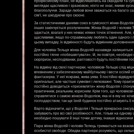
професійному плані, не відволікаючись на скандали та суп
виглядає щасливою і зразковою, ніхто не знає, якими зуси
благополуччя. Заради любові вони зважаться на багато 
сім’ї, не шкодуючи про скоєне.
За статистичними даними союз в сумісності жінки-Водолія 
інших закінчується розлученням. Жінка-Водолій і чоловік-Т
здається, взагалі у них немає ніяких точок зіткнення. Але, 
щасливими, якщо по-справжньому люблять один одного і пр
цьому випадку, їх відмінності будуть відмінним доповненн
Для чоловіка-Тельця жінка-Водолій назавжди залишиться 
постійно тягне «побешкетувати», їй, як повітря, необхідні
сюрпризи, несподіванки, раптовості будуть постійними гост
На відміну від своєї партнерки, чоловікові-Тельцю слід міц
впевненим у забезпеченому майбутньому і вести осілий с
фантазерка. У неї яскрава, жива уява. Її постійно відвідую
оригінальні, але частіше сумнівні і легковажні. Тому прак
постійно доводиться «приземляти» жінку-Водолія і спонук
практичним, реальним, корисним. Крім того, що чоловіков
справлятися з самою жінкою-Водолієм, яка ні в яку не хо
господарством, так ще їхній будинок постійно атакують її не
Варто відзначити, що у Водолія і Тельця прекрасна сексуал
забувають про всі свої розбіжності. Але, тільки на одному
необхідно пошукати й інші точки дотику, інакше відносини 
Пара жінка-Водолій і чоловік-Телець тримається на взаємн
особистої свободи. Обидва партнери розуміють, що сильно