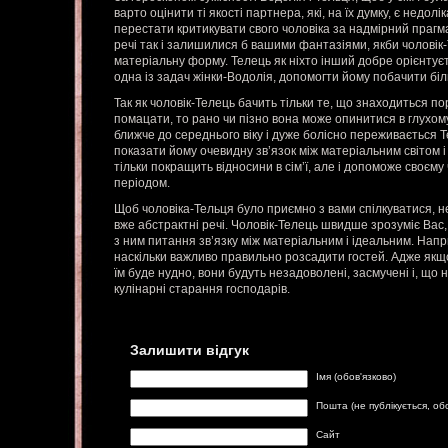
варто оцінити ті якості партнера, які, на їх думку, є недолі
перестати критикувати свого чоловіка за надмірний прагм
речі так і залишилися б вашими фантазіями, якби чоловік
матеріальну форму. Телець як ніхто інший добре орієнтуєть
одна із задач жінки-Водолія, допомогти йому побачити бі
Так як чоловік-Телець бачить тільки те, що знаходиться по
помацати, то рано чи пізно вона може опинитися в глухому
ближче до середнього віку і дуже болісно переживається 
показати йому очевидну зв’язок між матеріальним світом і
тільки покращить відносини в сім’ї, але і допоможе своєму
періодом.
Щоб чоловіка-Тельця було приємно з вами спілкуватися, н
вже абстрактні речі. Чоловік-Телець швидше зрозуміє Вас
з ним питання зв’язку між матеріальним і ідеальним. Нап
наскільки важливо правильно розсадити гостей. Адже якщо 
їм буде нудно, вони будуть незадоволені, засмучені і, що 
кулінарні старання господарів.
Залишити відгук
Імя (обов'язково)
Пошта (не публікується, об
Сайт