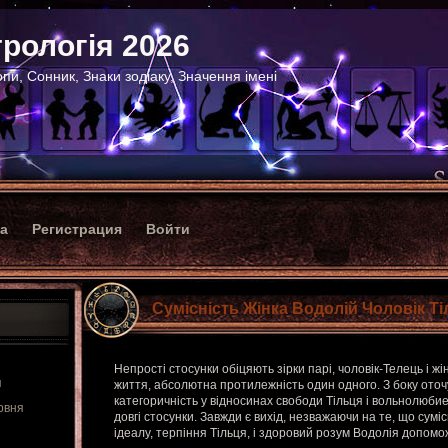
рологія 2026
пи, Сонник, Знаки зодіаку, Значення імені
ка
Регистрация
Войти
Сумісність Жінка Водолій Чоловік Т
Непрості стосунки обіцяють зірки парі, чоловік-Телець і жі
я
життя, абсолютна протилежність один одного. З боку оточ
категоричність у відносинах свободи Тільця і вольнолюбие
рвня
довгі стосунки. Завжди є вихід, незважаючи на те, що суміс
ідеалу, терпіння Тільця, і здоровий розум Водолія допом