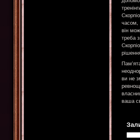
допомож
тренінг
Скорпі
часом, 
він мож
треба з
Скорпіо
рішенн
Пам’ята
неодно
ви не 
ревнощі
власниц
ваша с
Зал