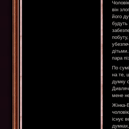
Чоловік
він зло
його ду
будуть 
забезпе
побуту,
убезпе
дітьми.
пара пі
По сумі
на те,
думку 
Дивляч
мене н
Жінка-
чоловік
існує в
думках,