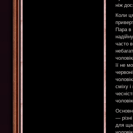
ніж дос
Коли ця
приверт
Пара в 
надійну
часто в
небагат
чоловік
її не м
червоні
чоловік
сміху і
чесніст
чоловік
Основна
— різні
для щас
чоловік