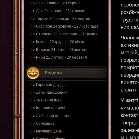
Лев 23 липня - 23 серпня
пробле
Діва 24 серпня - 23 вересня
розбіжн
Терези 24 вересня - 23 жовтня
труднощ
них са
Скорпіон 24 жовтня - 22 листопада
Стрілець 23 листопада - 21 грудня
Чоловік
Козеріг 22 грудня - 20 січня
активни
Водолій 21 січня - 20 лютого
меткий
Риби 21 лютого - 20 березня
прорахо
помріят
Розділи
неордин
виняток
Гороскоп Друїдів
спритні
День народження
У житті
Значення імені
чимало
Іменини по імені
контакт
Любовний гороскоп
тверда 
Сумісність
залежні
Місячний день
мініма