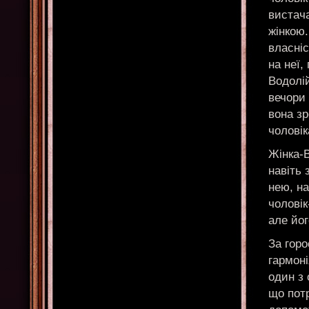
вистача
жінкою.
власні
на неї
Водолій
вечори 
вона зр
чоловік
Жінка-
навіть 
нею, на
чоловік
але йо
За горо
гармоні
один з 
що потр