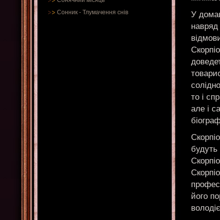
Сонячний місяць
Сонник
-
Тлумачення снів
У домаш
навряд
відмови
Скорпіо
доведе
товарис
солідно
то і сп
але і с
біограф
Скорпіо
будуть 
Скорпіо
Скорпі
професі
його по
володіє