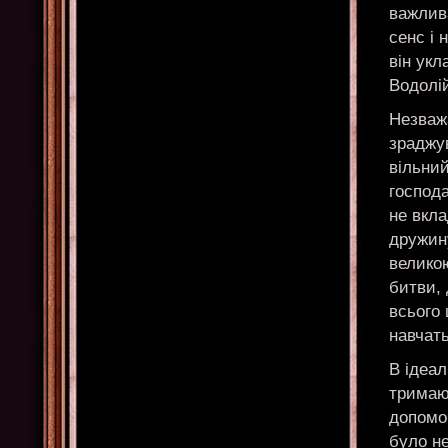
важлива
сенс і 
він укл
Водолі
Незважа
зраджув
вільний
господа
не вкла
дружину
велико
битви, 
всього 
навчать
В ідеал
тримают
допомог
було не