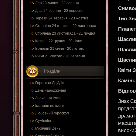
Лев 23 липня - 23 серпня
Символ
Діва 24 серпня - 23 вересня
Тип Зн
Терези 24 вересня - 23 жовтня
Скорпіон 24 жовтня - 22 листопада
Планет
Стрілець 23 листопада - 21 грудня
Щаслив
Козеріг 22 грудня - 20 січня
Водолій 21 січня - 20 лютого
Щасли
Риби 21 лютого - 20 березня
Щаслив
Квіти 
Розділи
Камінь
Гороскоп Друїдів
Відпов
День народження
Значення імені
Знак Ск
Іменини по імені
предст
Любовний гороскоп
драмат
Сумісність
масштаб
Місячний день
високий