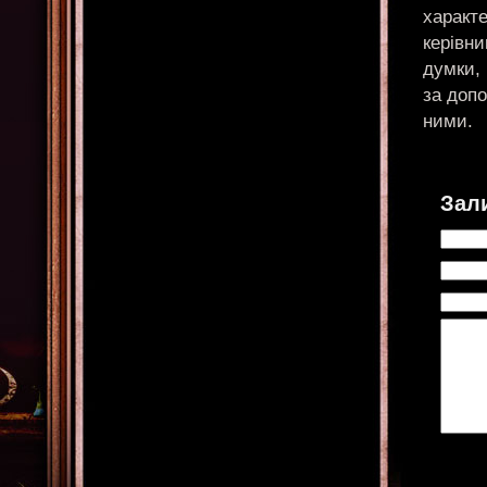
характ
керівн
думки, 
за доп
ними.
Зал