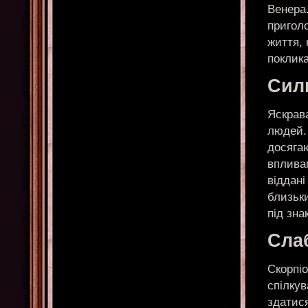
Венера.
пригол
життя, 
поклика
Сил
Яскрава
людей. 
досягаю
впливам
віддані
близьки
під зна
Сла
Скорпі
спілку
здатися