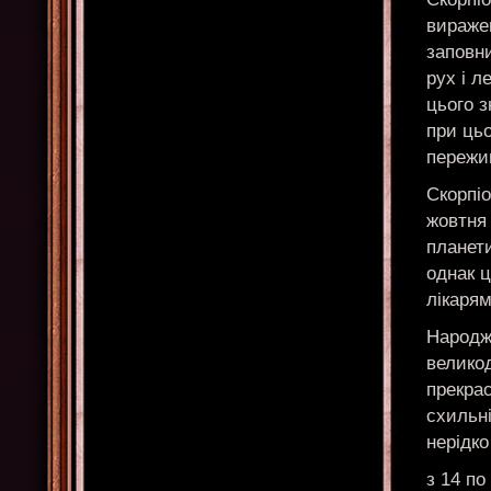
вираже
заповни
рух і л
цього з
при цьо
пережи
Скорпіо
жовтня 
планети
однак ц
лікаря
Народже
великод
прекрас
схильні
нерідко
з 14 п