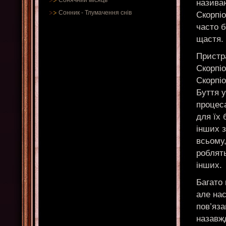
Сонячний місяць
назива
Сонник
-
Тлумачення снів
Скорпіо
часто б
щастя.
Пристра
Скорпі
Скорпі
Буття 
процес
для їх 
інших з
всьому,
роблять
інших.
Багато 
але нас
пов’яз
назавж