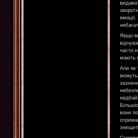
видават
зворотн
емоції.
небагат
Якщо ви
відчува
часто н
мають 
Але як
можуть 
зазначи
небезпе
недбайл
Більшіс
вони п
отриман
знищит
Скорпіо