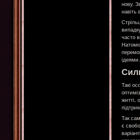
нову. З
навіть
Стрільц
випадку
часто 
Натомі
перемо
ідеями.
Сил
Такі ос
оптимі
житті, 
підтрим
Так са
є свобо
варіан