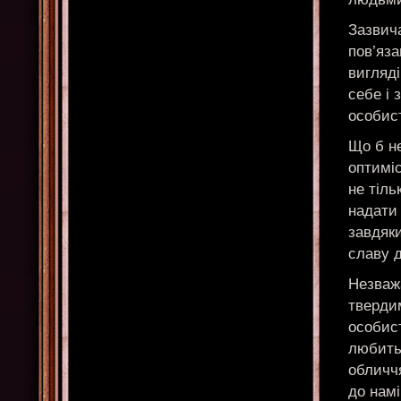
Зазвич
пов’яза
вигляді
себе і 
особис
Що б не
оптиміс
не тіль
надати
завдяк
славу 
Незважа
твердим
особис
любить 
обличчя
до намі