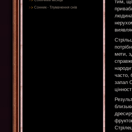
Сонячний місяць
тим, що
Сонник
-
Тлумачення снів
приваб
людина,
нерухом
виявляє
Стрільц
потріб
мети, з
справж
народит
часто,
запал С
цінност
Результ
близьк
дресиру
фрукто
Стрілец