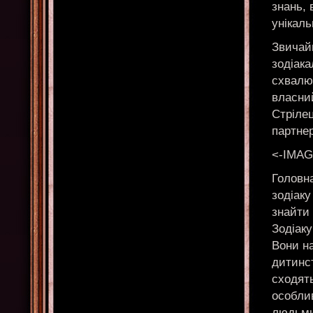
знань, 
унікаль
Звичайн
зодіака
схвалює
власний
Стріле
партне
<-IMAG
Головн
зодіаку
знайти 
Зодіаку
Вони на
дитинст
сходят
особли
людьми