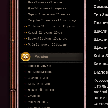
Лев 23 липня - 23 серпня
Символ
Діва 24 серпня - 23 вересня
Тип Зн
Терези 24 вересня - 23 жовтня
Скорпіон 24 жовтня - 22 листопада
Планет
Стрілець 23 листопада - 21 грудня
Щаслив
Козеріг 22 грудня - 20 січня
Водолій 21 січня - 20 лютого
Щасли
Риби 21 лютого - 20 березня
Щаслив
Квіти 
Розділи
Камінь
Гороскоп Друїдів
Відпов
День народження
Значення імені
Керова
Іменини по імені
Стріль
Любовний гороскоп
любові 
Сумісність
оптиміс
Місячний день
символ