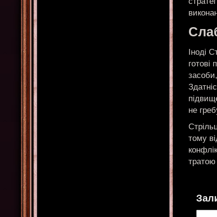
страте
виконан
Сла
Іноді С
готові 
засоби
Здатніс
підвище
не греб
Стрільц
тому ві
конфлі
тратою 
Зал