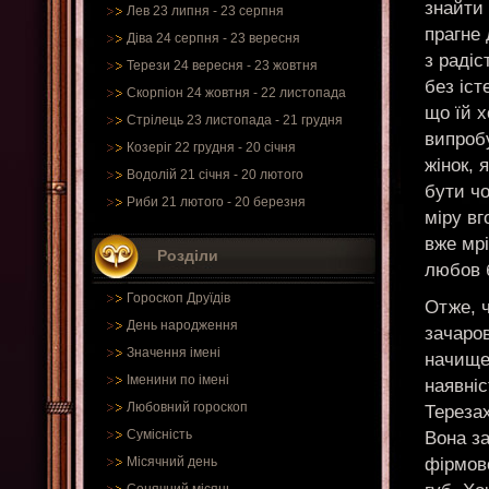
знайти 
Лев 23 липня - 23 серпня
прагне 
Діва 24 серпня - 23 вересня
з радіс
Терези 24 вересня - 23 жовтня
без іст
Скорпіон 24 жовтня - 22 листопада
що їй х
Стрілець 23 листопада - 21 грудня
випробу
Козеріг 22 грудня - 20 січня
жінок, 
Водолій 21 січня - 20 лютого
бути чо
Риби 21 лютого - 20 березня
міру вг
вже мрі
Розділи
любов б
Гороскоп Друїдів
Отже, 
День народження
зачаров
Значення імені
начищен
Іменини по імені
наявніс
Любовний гороскоп
Терезах
Сумісність
Вона з
фірмов
Місячний день