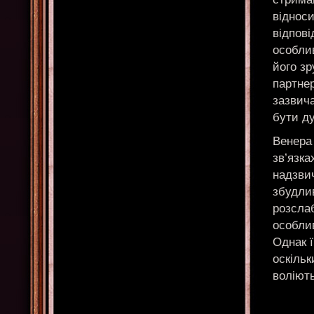
відноси
відпові
особли
його зр
партнер
зазвича
бути ду
Венера 
зв’язка
надзвич
збудлив
розслаб
особли
Однак 
оскільк
воліють