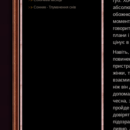
губ. Хо
Сонячний місяць
абсолю
Сонник
-
Тлумачення снів
обожню
момент,
говорит
плани і
цінує в
Навіть,
повинен
пристра
жінки, 
взаємин
ніж він
допомаг
чесна, 
пройде 
довірят
підозра
дивно, 