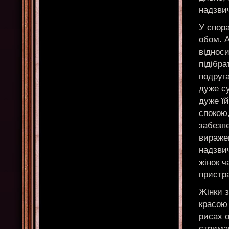
надзви
У спор
обом. А
віднос
підібра
подруга
дуже су
дуже їй
спокою,
забезп
вираже
надзвич
жінок 
пристр
Жінки 
красою 
рисах о
стриман