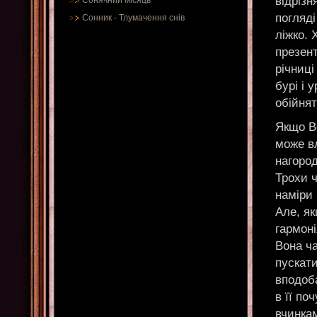
відріз
Сонячний місяць
погляді
Сонник
-
Тлумачення снів
ліжко. 
презен
річниці
бурі і 
обійнят
Якщо Ве
може в
нагород
Трохи ч
наміри 
Але, як
гармоні
Вона ча
пускати
вподоба
в її по
вчинкам