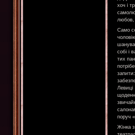
хоч і т
самолю
любов, 
Само с
чоловік
шанувал
собі і 
тих пан
потрібе
запити:
забезпе
Левиці
щоденн
звичайн
салонам
поруч «
Жінка з
театрал