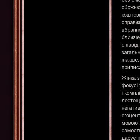
обожнює
коштов
справж
вбрання
ближче 
співвід
загальн
інакше,
приписа
Жінка з
фокусі
і компл
лестощ
негатив
егоцент
мовою 
самост
дарує 