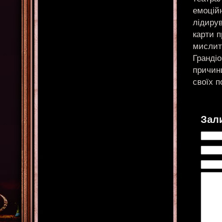
емоцій
лідирув
карти 
мислит
Грандіо
причин
своїх п
Зал