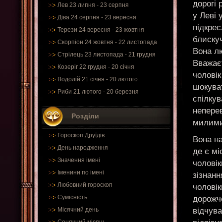
дорогі 
Лев 23 липня - 23 серпня
у Леві 
Діва 24 серпня - 23 вересня
підкрес
Терези 24 вересня - 23 жовтня
блискуч
Скорпіон 24 жовтня - 22 листопада
Вона лю
Стрілець 23 листопада - 21 грудня
Вважає
Козеріг 22 грудня - 20 січня
чоловік
Водолій 21 січня - 20 лютого
шокува
Риби 21 лютого - 20 березня
спілкув
неперев
Розділи
милими
Гороскоп Друїдів
Вона на
День народження
де є мі
Значення імені
чоловік
Іменини по імені
зізнанн
Любовний гороскоп
чоловік
Сумісність
дорожч
відчува
Місячний день