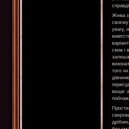
справд
Жінка 
своєму
увагу, 
кокетст
варіант
смак і 
залишат
виконат
того чи
дівчинк
пересуд
вище: 
поблажл
Прости
сверхв
дрібниц
без сма