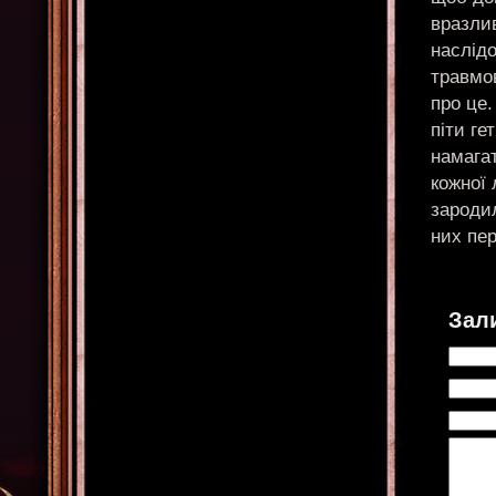
вразлив
наслідо
травмо
про це.
піти ге
намагат
кожної
зародил
них пе
Зал