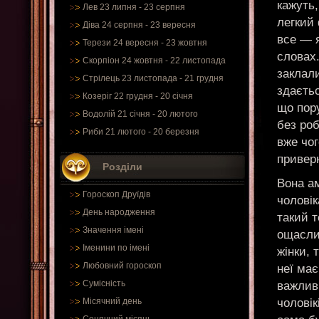
кажуть,
Лев 23 липня - 23 серпня
легкий 
Діва 24 серпня - 23 вересня
все — я
Терези 24 вересня - 23 жовтня
словах.
Скорпіон 24 жовтня - 22 листопада
заклали
Стрілець 23 листопада - 21 грудня
здаєтьс
Козеріг 22 грудня - 20 січня
що пор
Водолій 21 січня - 20 лютого
без роб
Риби 21 лютого - 20 березня
вже чог
приверн
Розділи
Вона а
Гороскоп Друїдів
чоловік
День народження
такий т
Значення імені
ощасли
Іменини по імені
жінки, 
Любовний гороскоп
неї має
Сумісність
важлив
чоловік
Місячний день