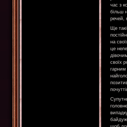
час з 
більш н
речей, 
Ще такі
постійн
на свої
це неле
дівочи
своїх р
гарним 
найголо
позити
почутті
Супутни
головн
випадк
байдуж
щоб док