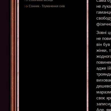
сама бу
Сонячний місяць
не лука
Сонник
-
Тлумачення снів
гаманце
свобод
фізичн
Зовні ц
не пови
він був
жінки, 
жодного
повинен
адже їй
троянди
вихован
дешевог
маразму
своє кр
записну
Але, як