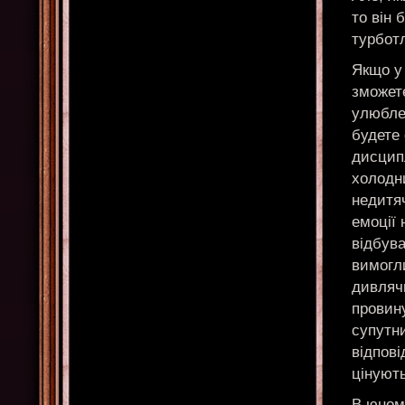
то він 
турботл
Якщо у 
зможете
улюблен
будете 
дисципл
холодни
недитяч
емоції 
відбува
вимогли
дивлячи
провин
супутни
відпов
цінують
В юном