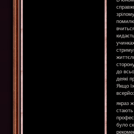
справж
зрілому
помилки
вчиться
кидаєть
учинках
стримув
життєл
сторону
до всьо
деякі п
Якщо їх
всерйо
якраз ж
стають 
професі
було ск
рекоме