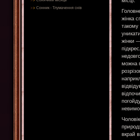
місці.
Сонячний місяць
Сонник
-
Тлумачення снів
Головне
жінка 
такому 
уникати
жінки —
підкре
недовг
можна 
розріз
наприкл
відвіду
відпочи
погойд
невимов
Чоловік
природж
вкрай в