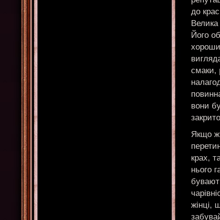
до крас
Велика 
Його о
хорошим
вигляда
смаки, 
налаго
повинн
вони бу
закрито
Якщо ж 
перетин
крах, т
нього г
бувають
чарівні
жінці, 
забува