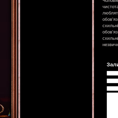
Чолові
чистота
люблят
обов’яз
схильні
обов’яз
схильн
незвич
Зал