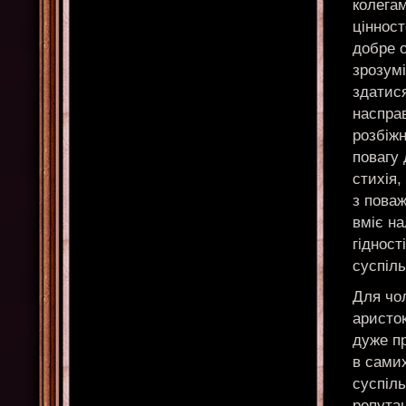
колегам
ціннос
добре 
зрозум
здатися
насправ
розбіж
повагу 
стихія
з пова
вміє на
гідност
суспіль
Для чол
аристок
дуже п
в самих
суспіл
репутац