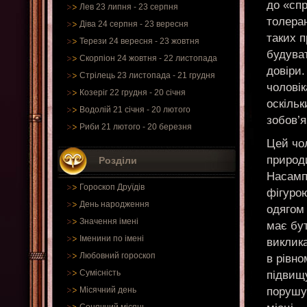
до «сп
Лев 23 липня - 23 серпня
толеран
Діва 24 серпня - 23 вересня
таких п
Терези 24 вересня - 23 жовтня
будуват
Скорпіон 24 жовтня - 22 листопада
довіри.
Стрілець 23 листопада - 21 грудня
чоловік
Козеріг 22 грудня - 20 січня
оскільк
Водолій 21 січня - 20 лютого
зобов’
Риби 21 лютого - 20 березня
Цей чол
природи
Розділи
Насампе
Гороскоп Друїдів
фігуро
День народження
одягом 
Значення імені
має бут
Іменини по імені
виклик
Любовний гороскоп
в рівно
Сумісність
підвищу
порушу
Місячний день