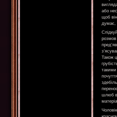
вигляд
або нес
щоб він
думає, 
Слідкуй
розмов 
пред’яв
з’ясува
Також 
грубіст
такими
почутт
здебіл
перенос
шлюб в
матері
Чоловік
красном