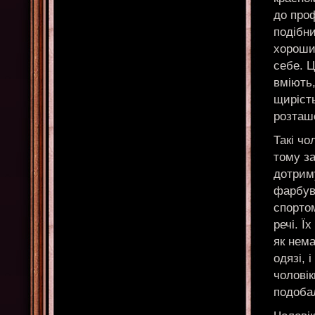
до проф
подібни
хороши
себе. Ц
вміють,
щирість
розташ
Такі чо
тому з
дотриму
фарбув
спортом
речі. Ї
як нем
одязі, 
чолові
подобал