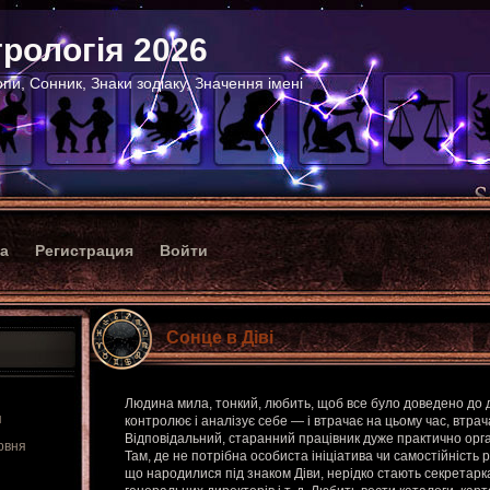
рологія 2026
пи, Сонник, Знаки зодіаку, Значення імені
ка
Регистрация
Войти
Сонце в Діві
Людина мила, тонкий, любить, щоб все було доведено до 
я
контролює і аналізує себе — і втрачає на цьому час, втра
Відповідальний, старанний працівник дуже практично орга
рвня
Там, де не потрібна особиста ініціатива чи самостійність р
що народилися під знаком Діви, нерідко стають секретар