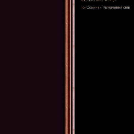
Сонячний місяць
Сонник
-
Тлумачення снів