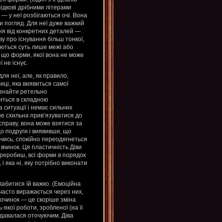
підкові дрібними літерами
а — у неї розбігаються очі. Вона
и погляд. Для неї дуже важкий
ня від конкретних деталей —
ву про існування більш тонкої,
аються суть лише межі або
у що форми, якої вона не може
 не існує.
ля неї, але, як правило,
иці, яка виявиться самої
 знайти ретельно
иться в складною
а ситуації і немає сильних
не схильна прив’язуватися до
справу, вона може взятися за
о подруги і виявивши, що
аючись, спокійно переодягнеться
 вчинок. Ця пластичність Діви
переробиш, всі форми в порядок
і яка ні, яку потрібно виконати
лабитися їй важко. (Емоційна
часто виражається через них,
дпочинок — це скоріше зміна
якої роботи, зробленої (на її
здавалася оточуючим. Діва