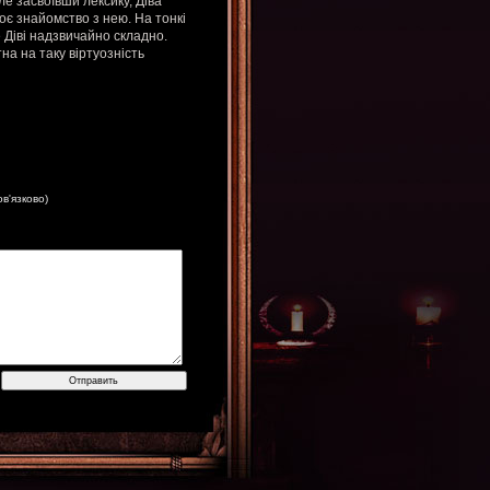
е засвоївши лексику, Діва
оє знайомство з нею. На тонкі
е Діві надзвичайно складно.
на на таку віртуозність
ов'язково)