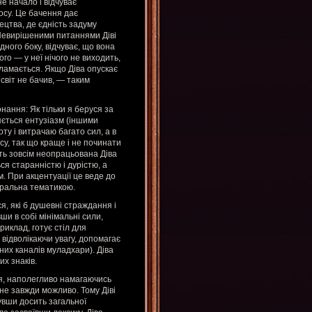
е начало і відчуває
мосу. Це бачення дає
ецтва, де єдність задуму
 Невирішеними питаннями Діві
дного боку, відчуває, що вона
ого — у неї нічого не виходить,
 ламається. Якщо Діва опускає
 світ не бачив, — таким
нання: Як тільки я беруся за
ляється ентузіазм (іншими
оту і витрачаю багато сил, а в
осу, так що краще і не починати
іть зовсім неопрацьована Діва
я старанністю і дурістю, а
. При акцентуації це веде до
тральна тематикою.
, які б душевні страждання і
и в собі мінімальні сили,
иклад, готує стіл для
, відволікаючи увагу, допомагає
их каналів муладхари). Діва
х знаків.
я, наполегливо намагаючись
 не завжди можливо. Тому Діві
увши досить загальної