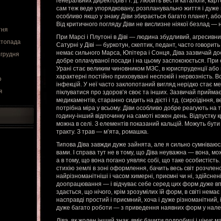
генеральних директорів і т. д. Любить вести каталоги, ка
сам теж веде упорядковану, розпланувально життя і дуже
особливо якщо у знаку Діви збирається багато планет, аб
Від критичного погляду Діви не вислизне ніякої безлад — ні
тня
При Марсі і Плутоні в Діві — людина збудливий, агресив
стопада
Сатурні у Діві — буркотун, скептик, педант, часто говорит
немає сильного Марса, Юпітера і Сонця, Діва зазвичай дос
 грудня
добре оплачуваної посади і на цьому заспокоюється. При 
Урані стає великим чиновником МЗС, в юриспруденції або 
характерні постійно приховувані неспокій і нервозність. В
о
інфекцій. У неї часто заклопотаний вигляд нерідко стає м
я
піклуватися про здоров’я своє та інших. Зазвичай приймає
медикаментів, старанно сидить на дієті і тд. (сироїдіння, 
потрібна міра у всьому. Діви особливо добре реагують на 
годину-інший відпочинку на самоті кожен день. Відпустку 
можна в селі. З елементів показаний кальцій. Можуть бу
тракту. З трав — м’ята, ромашка.
Типова Діва завжди дуже зайнята, але я сильно сумніваю
вами. І справа тут не в тому, що Діва неуважна — вона, мо
а в тому, що вона погано уявляє собі, що таке особистіст
стихію землі в зоні оформлення, бачить весь світ розчле
найрізноманітніші і часом химерні, приємні чи ні, здійснен
доопрацювання — і відчуває себе серед цих форм дуже вп
здається, що нічого, крім зрозумілих їй форм, в світі немає
насправді простий і приємний, хоча і дуже різноманітний, 
дуже багато роботи — з приведення наявних форм у нале
Діва, як жоден інший знак, вміє бачити подробиці і цінує м