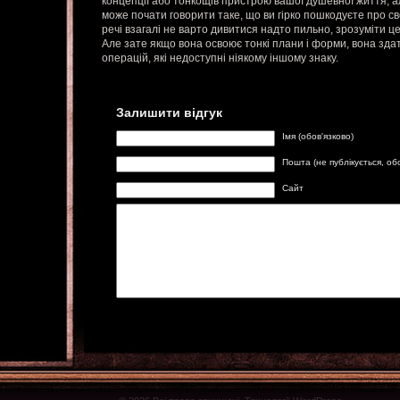
концепції або тонкощів пристрою вашої душевної життя, ал
може почати говорити таке, що ви гірко пошкодуєте про св
речі взагалі не варто дивитися надто пильно, зрозуміти ц
Але зате якщо вона освоює тонкі плани і форми, вона здат
операцій, які недоступні ніякому іншому знаку.
Залишити відгук
Імя (обов'язково)
Пошта (не публікується, об
Сайт