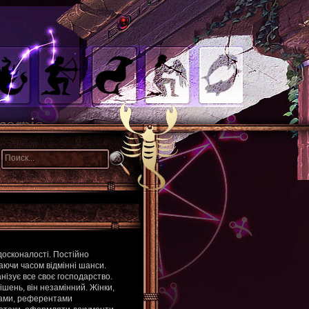
досконалості. Постійно
чаючи часом відмінні шанси.
нізує все своє господарство.
ішень, він незамінний. Жінки,
ками, референтами