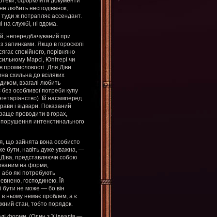
ртотеки, оформляти документи
 не любить несподіванок,
о туди ж потрапляє ассендант.
 на службі, ні вдома.
ний, непередбачуваний при
ь з запинками. Якщо в гороскопі
ягає спокійного, порівняно
сильному Марсі, Юпітері чи
в промисловості. Для Діви
она схильна до всіляких
едиком, взагалі любить
 без особливої потреби купу
вегетаріанство). Їй насамперед
трави і відвари. Показаний
краще проводити в горах,
ти порушення интенстинального
ся, що зайнята вона особисто
же бути, навіть дуже уважна, —
ь. Діва, представляючи собою
нованим на форми,
і або які потребують
евнено, господинею. Їй
 і бути не може — бо він
і в ньому немає проблем, а є
жний стан, тобто порядок.
алі форми. (Один з її ідеалів —