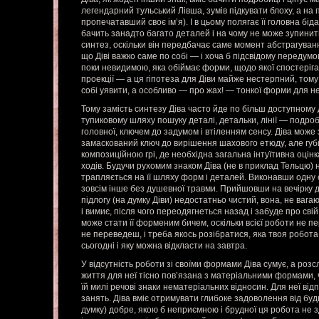
легендарний тульський Лівша, зумів підкувати блоху, а на 
пропечатавший своє ім’я). І в цьому полягає її головна бід
бачить занадто багато деталей і на чому не може зупинит
синтез, оскільки він передбачає саме момент абстрагуван
що Діві важко саме по собі — і хоча б підсвідому передумо
поки невидимою, яка обіймає форми, щодо якої спостеріг
проекції — а ця гіпотеза для Діви майже нестерпний, том
собі уявити, а особливо — про жах! — тонкої форми для неї
Тому замість синтезу Діва часто йде по більш доступному д
тупиковому шляху пошуку деталі, детальки, лінії — подроб
головної, ключем до задумом і втіленням сенсу. Діва може
замаскований ключ до вирішення шахового етюду, але губ
композиційною грі, де необхідна загальна інтуїтивна оцінк
ходів. Будучи рухомим знаком Діва (не в приклад Тельцю) 
трапляється на її шляху форм і деталей. Виконавши одну 
зовсім інше без душевної травми. Прийшовши на вечірку д
підлогу (на думку Діви) недостатньо чистий, вона, не ваг
і вимиє, після чого переодягнеться назад і забуде про свій
може стати її форменим бичем, оскільки всієї роботи не 
не переведеш, і треба якось розібратися, яка твоя робота, 
сьогодні і яку можна відкласти на завтра.
У відсутність роботи зі своїми формами Діва сумує, а розс
життя для неї тісно пов’язана з матеріальними формами, 
їй милі речові знаки нематеріальних відносин. Для неї ві
занять. Діва вміє отримувати глибоке задоволення від будь-
думку) добре, якою б неприємною і брудної ця робота не 