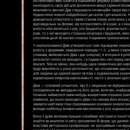
інстинктивно вміє бачити в найнижчих формах Божественн
необхідність своїх дій для досягнення вищої гармонії Кос
можливість високої Діві створювати незвичайні твори мист
підкреслено кожної найдрібнішої деталлю і детальністю.
доводиться зіткнутися з таким станом справ, коли вона з о
відповідальна за форми, які потрапляють їй в руки, а з інш
робота ніби валиться з рук, усе брудниться, втрачається і
руки, то з неї виходить страшна нечупара і бруднуля, яких
способом доля їй наочно показує її кармічне призначення.
У нереалізованої Діви утворюється таке підсвідоме переко
роботу з формами, наведення порядку і т. п., у мене з’яв
словами, включається Діва і дає енергію), я втягуюся в роб
результаті нічого не виходить, і я падаю без сил серед ха
взагалі. Тим не менш, яка-небудь одна символічна дія нав
буде виробляти з усією ретельністю, що оточуючим здастьс
для людини це єдиний канал зв’язку з зодіакальним знаком
характерних неврозів нав’язливості, часто з анально-уре
Діва — головний утішитель. Що б з людиною не відбувалося
позбавлення не випадали на його долю, коли він, знайшовш
починає займатися яким-небудь конкретним справою (напр
поминок), до нього приходить Діва і по-своєму його втішає
зживати найтяжче горе (перемикання основних енергетичн
володіє найбільш конкретним мисленням з усіх зодіакальни
Вона з дуже великим працею сприймає абстрактні понятт
знайти їм аналогію зі світу зрозумілих їй форм, що далеко
властива моторошна профанація: не зрозумівши і не відч