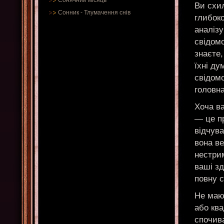
Сонячний місяць
Ви схил
Сонник
-
Тлумачення снів
глибоко
аналізу
свідомо
знаєте,
їхні ду
свідомо
головна
Хоча ва
— це пр
відчува
вона в
нестрим
ваші зд
повну с
Не маю
або ква
спочив