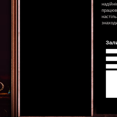
надійні
працюва
настіль
знаход
Зал