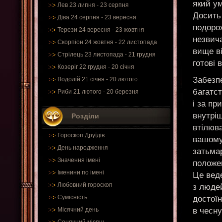
який ум
Лев 23 липня - 23 серпня
Досить 
Діва 24 серпня - 23 вересня
подорож
Терези 24 вересня - 23 жовтня
незвича
Скорпіон 24 жовтня - 22 листопада
вище ві
Стрілець 23 листопада - 21 грудня
готові 
Козеріг 22 грудня - 20 січня
Забезп
Водолій 21 січня - 20 лютого
багатст
Риби 21 лютого - 20 березня
і за п
внутріш
Розділи
втілюв
Гороскоп Друїдів
вашому 
День народження
затьмар
Значення імені
положен
Іменини по імені
Це веде
Любовний гороскоп
з людей
Сумісність
достої
в чесну
Місячний день