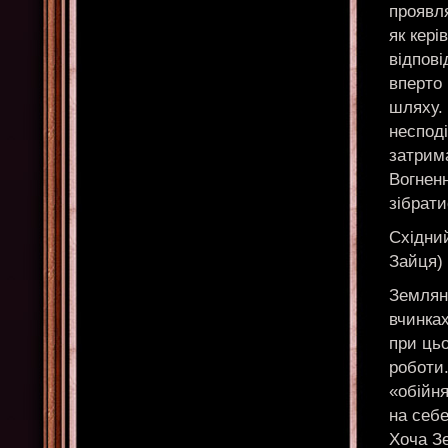
проявля
як кері
відпові
вперто
шляху. 
несподі
затрима
Вогнен
зібрати
Східний
Зайця)
Земляни
вчинках
при цьо
роботи
«обійня
на себе
Хоча З