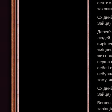
сентиме
захопи
Східний
Зайця)
Дерев’
людей, 
вирішен
зміцне
житті д
перша 
себе і 
небувал
тому, ч
Східний
Зайця)
Вогненн
тарілці