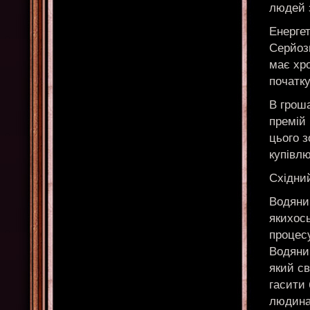
людей з
Енергет
Серйоз
має хро
початк
В гроша
премій
цього з
купівлю
Східний
Водяни
якихось
процесу
Водяни
який с
гасити 
людина