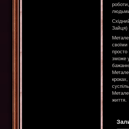
роботи
людьми
Східний
Зайця)
Метале
своїми
просто 
зможе у
бажання
Метале
кроках
суспіль
Металев
життя.
Зал