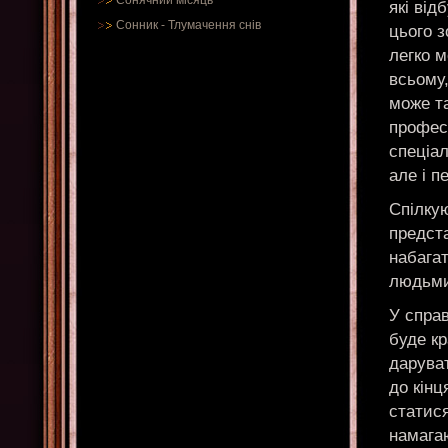
Сонячний місяць
які від
Сонник
-
Тлумачення снів
цього з
легко м
всьому,
може та
профес
спеціал
але і 
Спілкую
предста
набага
людьми,
У спра
буде кр
дарува
до кінц
статися
намагаю