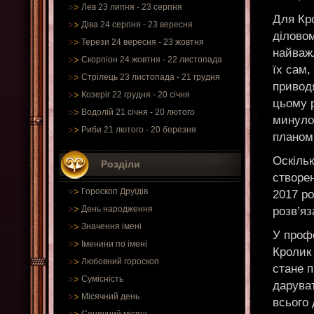
Лев 23 липня - 23 серпня
Для Кро
Діва 24 серпня - 23 вересня
ділово
Терези 24 вересня - 23 жовтня
найваж
Скорпіон 24 жовтня - 22 листопада
їх сам
Стрілець 23 листопада - 21 грудня
привод
Козеріг 22 грудня - 20 січня
цьому р
Водолій 21 січня - 20 лютого
минуло
Риби 21 лютого - 20 березня
планомі
Оскіль
Розділи
створен
Гороскоп Друїдів
2017 р
День народження
розв’яз
Значення імені
У профе
Іменини по імені
Кролик
Любовний гороскоп
стане п
Сумісність
дарува
Місячний день
всього