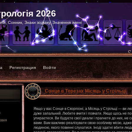
рологія 2026
пи, Сонник, Знаки зодіаку, Значення імені
ка
Регистрация
Войти
Сонце в Терезах Місяць у Стрільці
Якщо у вас Сонце в Скорпіоні, а Місяць у Стрільці — ви л
я
дуже запальний. Любите вчити і повчати. Якщо щось не по
упираєтеся. Ви будуєте свої ідеали і прагнете до них, не 
рвня
вами. Вам важливо реалізувати свою особливу місію, адже
людиною, якого повинні слухатися. Іноді здатні вбити люд