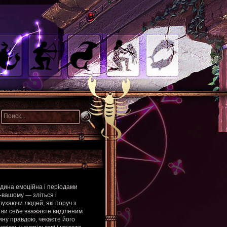
юдина емоційна і періодами
-вашому — зліться і
слухаючи людей, які поруч з
 ви себе вважаєте виділеним
ину правдою, чекаєте його