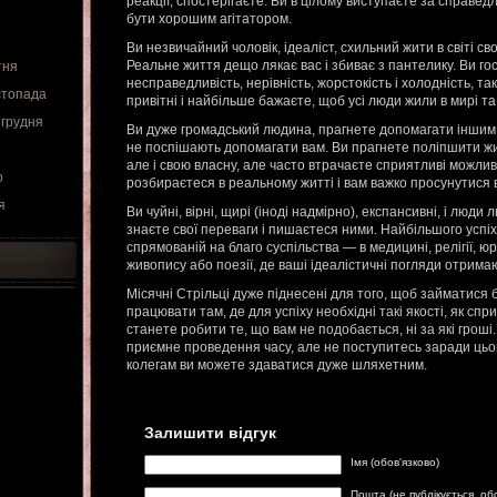
реакції, спостерігаєте. Ви в цілому виступаєте за справедл
бути хорошим агітатором.
Ви незвичайний чоловік, ідеаліст, схильний жити в світі с
Реальне життя дещо лякає вас і збиває з пантелику. Ви го
тня
несправедливість, нерівність, жорстокість і холодність, та
стопада
привітні і найбільше бажаєте, щоб усі люди жили в мирі та 
 грудня
Ви дуже громадський людина, прагнете допомагати іншим 
не поспішають допомагати вам. Ви прагнете поліпшити жи
але і свою власну, але часто втрачаєте сприятливі можливо
о
розбираєтеся в реальному житті і вам важко просунутися в
я
Ви чуйні, вірні, щирі (іноді надмірно), експансивні, і люди л
знаєте свої переваги і пишаєтеся ними. Найбільшого успіху
спрямованій на благо суспільства — в медицині, релігії, юр
живопису або поезії, де ваші ідеалістичні погляди отрима
Місячні Стрільці дуже піднесені для того, щоб займатися б
працювати там, де для успіху необхідні такі якості, як сприт
станете робити те, що вам не подобається, ні за які гроші.
приємне проведення часу, але не поступитесь заради цьо
колегам ви можете здаватися дуже шляхетним.
Залишити відгук
Імя (обов'язково)
Пошта (не публікується, об