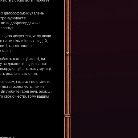
ивість у суспільстві і можете
воїх філософських уявлень.
стро відчуваєте
к як ви добросердечны і
злагоді.
і щиро дивуєтеся, чому люди
ття не тільки інших людей,
сті, так як погано
 кар’єрі.
юблять вас за ці якості, ви
 ви досягнете в діяльності,
испруденції, а також у музиці,
ють реальне втілення.
ізнесом, і взагалі не станете
ність і жорсткість. І ви не
 Ви любите гарні речі, розкіш і
го своєю честю, тому вашим
ов'язково)