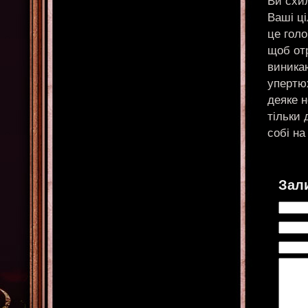
Ви схил
Ваші ці
це голо
щоб отр
виникаю
упертю
деяке н
тільки 
собі н
Зал