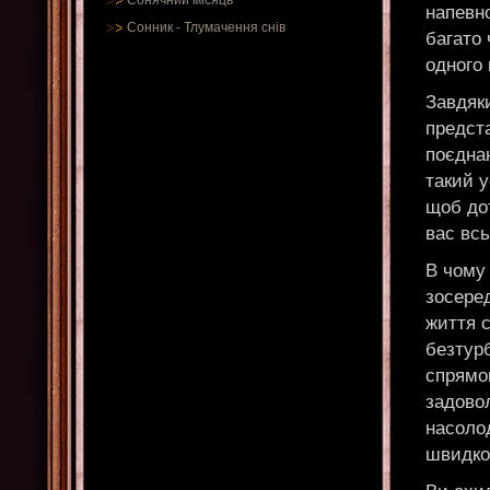
Сонячний місяць
напевно
Сонник
-
Тлумачення снів
багато 
одного 
Завдяки
предста
поєднан
такий 
щоб дот
вас всь
В чому
зосеред
життя с
безтурб
спрямов
задовол
насоло
швидко