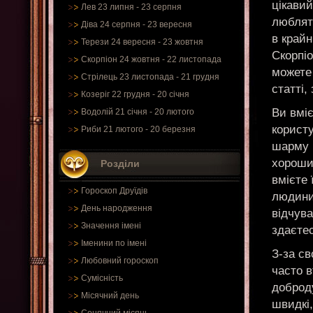
цікавий
Лев 23 липня - 23 серпня
люблять
Діва 24 серпня - 23 вересня
в крайн
Терези 24 вересня - 23 жовтня
Скорпіо
Скорпіон 24 жовтня - 22 листопада
можете 
Стрілець 23 листопада - 21 грудня
статті,
Козеріг 22 грудня - 20 січня
Ви вмі
Водолій 21 січня - 20 лютого
користу
Риби 21 лютого - 20 березня
шарму 
хороши
Розділи
вмієте 
Гороскоп Друїдів
людини,
День народження
відчува
Значення імені
здаєте
Іменини по імені
З-за св
Любовний гороскоп
часто в
Сумісність
доброд
Місячний день
швидкі,