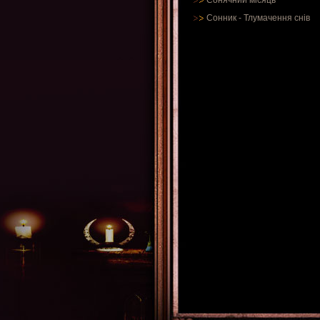
Сонячний місяць
Сонник
-
Тлумачення снів