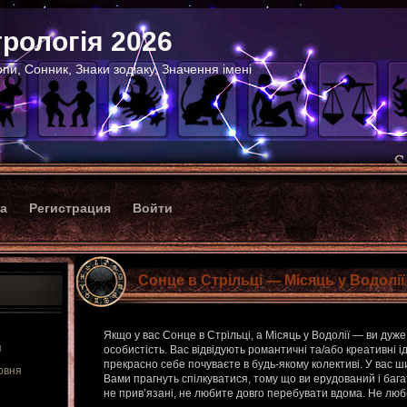
рологія 2026
пи, Сонник, Знаки зодіаку, Значення імені
ка
Регистрация
Войти
Сонце в Стрільці — Місяць у Водолії
Якщо у вас Сонце в Стрільці, а Місяць у Водолії — ви дуж
я
особистість. Вас відвідують романтичні та/або креативні ід
прекрасно себе почуваєте в будь-якому колективі. У вас ши
рвня
Вами прагнуть спілкуватися, тому що ви ерудований і баг
не прив’язані, не любите довго перебувати вдома. Не люб