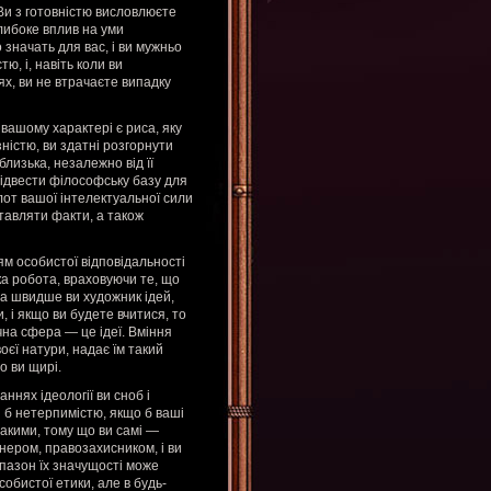
Ви з готовністю висловлюєте
глибоке вплив на уми
 значать для вас, і ви мужньо
тю, і, навіть коли ви
цях, ви не втрачаєте випадку
 вашому характері є риса, яку
ністю, ви здатні розгорнути
близька, незалежно від її
підвести філософську базу для
плот вашої інтелектуальної сили
ставляти факти, а також
тям особистої відповідальності
ка робота, враховуючи те, що
оча швидше ви художник ідей,
 і якщо ви будете вчитися, то
на сфера — це ідеї. Вміння
воєї натури, надає їм такий
о ви щирі.
нях ідеології ви сноб і
я б нетерпимістю, якщо б ваші
такими, тому що ви самі —
нером, правозахисником, і ви
апазон їх значущості може
обистої етики, але в будь-