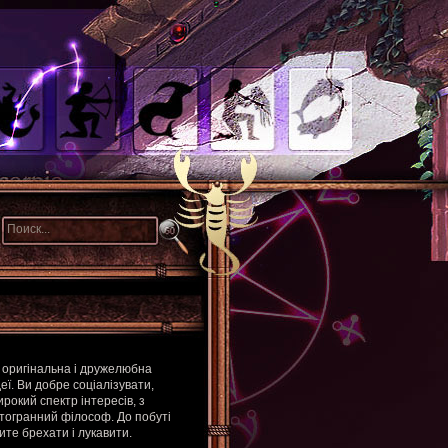
е оригінальна і дружелюбна
еї. Ви добре соціалізувати,
рокий спектр інтересів, з
атогранний філософ. До побуті
ите брехати і лукавити.