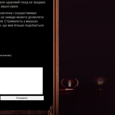
, але здоровий глузд не зраджує
 вашої уваги.
практичну і осуществимую
и не завжди можете дозволяти
ів. Стриманість у виразах
е, що вам більше подобається.
ов'язково)