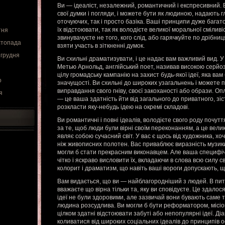
Ви — ідеаліст, незалежний, романтичний і експресивний. 
свої думки і погляди, і можете бути як людиною, надають 
оточуючих, так і просто базіка. Ваші принципи дуже багато
їх відстоювати, так як володієте великої моральної сміливіс
тня
звинувачуєте не того, кого слід, або гарячкуйте по дрібни
стопада
взяти участь в зіткненні думок.
 грудня
Ви схильні драматизувати, і це надає вам важливий вид. У
Метью Арнольд, англійський поет, називав високою серйоз
цілу громадську кампанію на захист будь-якої ідеї, яка вам 
о
значущості. Ви схильні до широких узагальнень і можете 
виправдання свого гніву, своєї закоханості або образи. О
я
— це ваша здатність йти від загального до приватного, зі
розкласти яку-небудь ідею на окремі складові.
Ви романтичні і повні ідеалів, володієте свого роду почут
за те, щоб люди були вірні своїм переконанням, а це вели
являє собою сучасний світ. У вас є щось від художника, х
ніж живописних полотен. Вас приваблює виразність музики,
могли б стати прекрасним виконавцем. Але ваша специфіч
чітко і яскраво висловити їх, вкладаючи в слова всю силу с
колорит і драматизм, що навіть ваші вороги допускають, щ
Вам видається, що ви — найблагородніший з людей. В питан
вважаєте що вірна тільки та, яку ви сповідуєте. Це здалос
ідеї не були здоровими, але зазвичай вони бувають саме 
людина розсудлива. Ви могли б бути реформатором, місіо
цілком здатні відстоювати забуті або непопулярні ідеї. Ді
коливатися від широких соціальних ідеалів до принципів ос