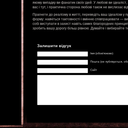
якому випадку ви фанатик своїх ідей. У любові ви ідеаліст
вас і тут, і практична сторона любові також не вислизає від
Прагнете до реалізму в житті, переведіть ваш ідеалізм у 
форму: навчіться тактовності і вмінню співпрацювати — в
собі виступати в захист навіть самих благородних принцип
зробить вашу дорогу більш рівною. Думайте і вибирайте т
Залишити відгук
Імя (обов'язково)
Пошта (не публікується, об
Сайт