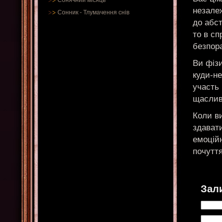
Сонячний місяць
незалеж
Сонник
-
Тлумачення снів
до абст
то в сп
безпор
Ви фізи
куди-н
участь 
щасливі
Коли ви
здават
емоційн
почутт
Зал