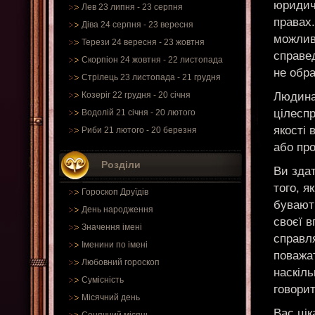
юридичн
Лев 23 липня - 23 серпня
правах.
Діва 24 серпня - 23 вересня
можливо
Терези 24 вересня - 23 жовтня
справед
Скорпіон 24 жовтня - 22 листопада
не обр
Стрілець 23 листопада - 21 грудня
Людина
Козеріг 22 грудня - 20 січня
цілеспр
Водолій 21 січня - 20 лютого
якості 
Риби 21 лютого - 20 березня
або пр
Розділи
Ви здат
того, я
Гороскоп Друїдів
бувають
День народження
своєї в
Значення імені
справл
Іменини по імені
поважат
Любовний гороскоп
наскіль
Сумісність
говорит
Місячний день
Вас цік