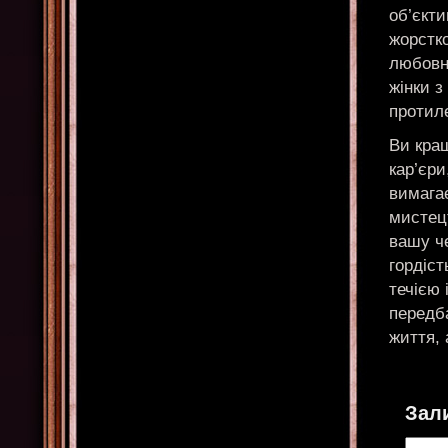
об’єкти
жорстко
любовни
жінки 
протиле
Ви кращ
кар’єри
вимага
мистец
вашу ч
гордіст
течією 
передба
життя, 
Зал