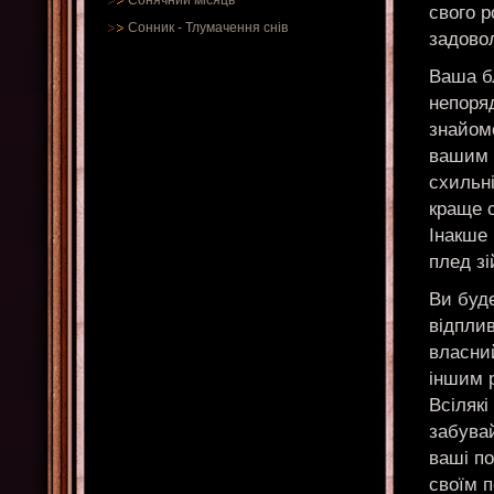
Сонячний місяць
свого р
Сонник
-
Тлумачення снів
задовол
Ваша б
непоря
знайомс
вашим д
схильн
краще с
Інакше
плед зі
Ви буде
відплив
власний
іншим р
Всілякі
забува
ваші п
своїм 