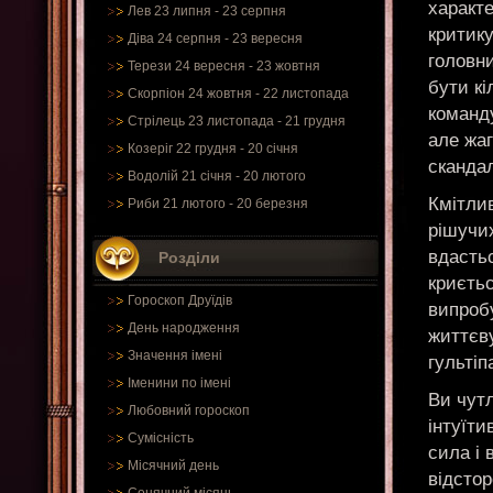
характ
Лев 23 липня - 23 серпня
критику
Діва 24 серпня - 23 вересня
головн
Терези 24 вересня - 23 жовтня
бути кі
Скорпіон 24 жовтня - 22 листопада
команд
Стрілець 23 листопада - 21 грудня
але жаг
Козеріг 22 грудня - 20 січня
скандал
Водолій 21 січня - 20 лютого
Кмітлив
Риби 21 лютого - 20 березня
рішучи
вдастьс
Розділи
криєтьс
Гороскоп Друїдів
випроб
День народження
життєву
Значення імені
гультіп
Іменини по імені
Ви чутл
Любовний гороскоп
інтуїти
Сумісність
сила і 
Місячний день
відстор